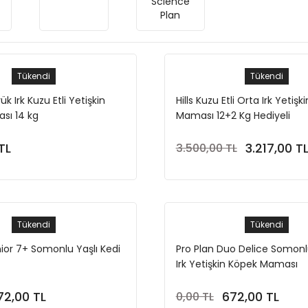
Science
Plan
Tükendi
Tükendi
k Irk Kuzu Etli Yetişkin
Hills Kuzu Etli Orta Irk Yetiş
sı 14 kg
Maması 12+2 Kg Hediyeli
TL
3.217,00 T
3.500,00 TL
Stokta Yok
Stokta Yok
Tükendi
Tükendi
nior 7+ Somonlu Yaşlı Kedi
Pro Plan Duo Delice Somon
Irk Yetişkin Köpek Maması
72,00 TL
672,00 TL
0,00 TL
Stokta Yok
Stokta Yok