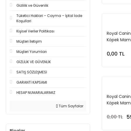
Gizlilik ve Güvenlik
Tüketici Haklari – Cayma – İptal İade
Koşullari
Kişisel Veriler Politikası
Royal Canin
Köpek Mamas
Müşteri İletişim
Müşteri Yorumları
0,00 TL
GİZLİLİK VE GÜVENLİK
SATIŞ SÖZLEŞMESİ
GARANTİ KAPSAMI
HESAP NUMARALARIMIZ
Royal Canin 
Köpek Mamas
Tüm Sayfalar
5
0,00 TL
Bloglar