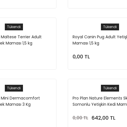
Tükendi
Tükendi
 Maltese Terrier Adult
Royal Canin Pug Adult Yetiş
pek Maması 1,5 kg
Maması 1,5 kg
0,00 TL
Stokta Yok
Stokta Yok
Tükendi
Tükendi
n Mini Dermacomfort
Pro Plan Nature Elements S
pek Maması 3 Kg
Somonlu Yetişkin Kedi Mama
642,00 TL
0,00 TL
Stokta Yok
Stokta Yok