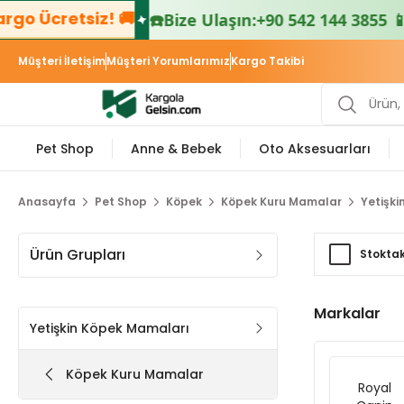
 Ücretsiz! 🚚

☎️
Bize Ulaşın:
+90 542 144 3855 📱
Müşteri İletişim
Müşteri Yorumlarımız
Kargo Takibi
Pet Shop
Anne & Bebek
Oto Aksesuarları
Anasayfa
Pet Shop
Köpek
Köpek Kuru Mamalar
Yetişk
Ürün Grupları
Stoktak
Markalar
Yetişkin Köpek Mamaları
Köpek Kuru Mamalar
Royal