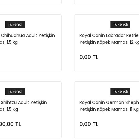
Tükendi
Tükendi
 Chihuahua Adult Yetişkin
Royal Canin Labrador Retrie
ı 1,5 kg
Yetişkin Köpek Maması 12 K
0,00 TL
Stokta Yok
Stokta Yok
Tükendi
Tükendi
Shihtzu Adult Yetişkin
Royal Canin German Sheph
ı 1.5 Kg
Yetişkin Köpek Maması 11 Kg
90,00 TL
0,00 TL
Stokta Yok
Stokta Yok