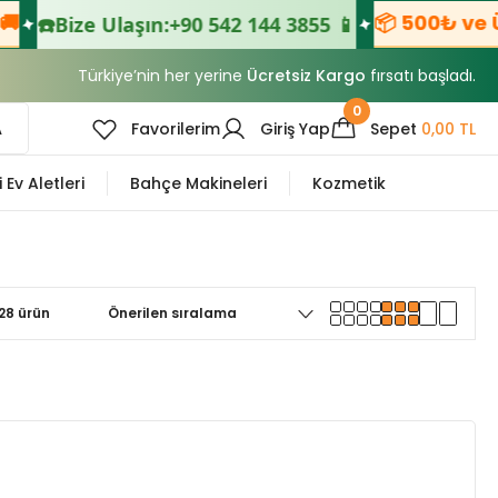
📦 500₺ ve Üzer
☎️
Bize Ulaşın:
+90 542 144 3855 📱
Türkiye’nin her yerine
Ücretsiz Kargo
fırsatı başladı.
0
A
Favorilerim
Giriş Yap
Sepet
0,00 TL
i Ev Aletleri
Bahçe Makineleri
Kozmetik
28 ürün