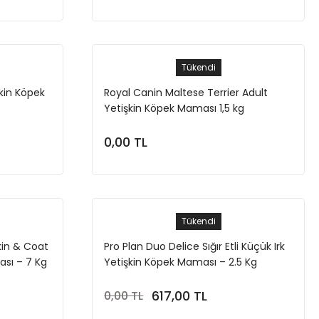
Tükendi
kin Köpek
Royal Canin Maltese Terrier Adult
Yetişkin Köpek Maması 1,5 kg
0,00 TL
Stokta Yok
Tükendi
kin & Coat
Pro Plan Duo Delice Sığır Etli Küçük Irk
sı – 7 Kg
Yetişkin Köpek Maması – 2.5 Kg
617,00 TL
0,00 TL
Stokta Yok