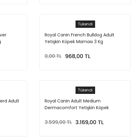
Tükendi
ver
Royal Canin French Bulldog Adult
g
Yetişkin Köpek Maması 3 Kg
968,00 TL
0,00 TL
Stokta Yok
Tükendi
erd Adult
Royal Canin Adult Medium
Dermacomfort Yetişkin Köpek
Maması 12 Kg
3.169,00 TL
3.599,00 TL
Stokta Yok