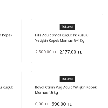
Tükendi
kin Köpek
Hills Adult Small Küçük Irk Kuzulu
Yetişkin Köpek Maması 5+1 Kg
L
2.177,00 TL
2.500,00 TL
Stokta Yok
Tükendi
lu Küçük
Royal Canin Pug Adult Yetişkin Köpek
Maması 1,5 kg
590,00 TL
0,00 TL
Stokta Yok