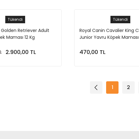
Tükendi
Tükendi
 Golden Retriever Adult
Royal Canin Cavalier King C
pek Maması 12 Kg
Junior Yavru Köpek Maması 
2.900,00 TL
470,00 TL
L
Stokta Yok
Stokta Yok
1
2