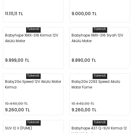
Seyahat Ürünleri
Konserve Yaş Mamalar
Yan Keski
Planyalar
11.111,11 TL
9.000,00 TL
Taraklar ve Fırçalar
Zımba Tabancaları
Polisaj Makinesi
Tükendi
Tükendi
Raspalar
Babyhope XMX-316 Kırmızı 12V
Babyhope XMX-316 Siyah 12V
Akülü Motor
Akülü Motor
Seramik Kesme Makineleri
9.999,00 TL
8.890,00 TL
Sıcak Hava Tabancaları
Tükendi
Tükendi
Silikon ve Mum Tabancaları
Baby2Go Speed 12V Akülü Motor
Baby2Go 2293 Speed Akülü
Kırmızı
Motor Füme
Somun Sıkma Makineleri
10.440,00 TL
10.440,00 TL
Taşlamalar
9.260,00 TL
9.260,00 TL
Tilki Kuyruğu
Tükendi
Tükendi
SUV 12 V (FUME)
Babyhope 437 Q-SUV Kırmızı 12