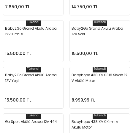
7.650,00 TL
14.750,00 TL
m Ürünleri
Köpek Elbiseleri
Kedi Oyuncakları
İşkenceler ve Mengeneler
Döşeme Çivi Zımba Çakma Makineler
i
Köpek Kapıları
Kedi Sağlık Ürünleri
Kargaburun
Elektrikli Tornavidalar
Tükendi
Tükendi
Baby2Go Grand Akülü Araba
Baby2Go Grand Akülü Araba
12V Kırmızı
12V Sarı
Köpek Kemikleri
Kedi Şampuanları
Lokma Takımları
Frezeler
Köpek Kuru Mamalar
Kedi Tarak ve Fırçaları
Makaslar
Hava Kompresörleri
15.500,00 TL
15.500,00 TL
Köpek Mama ve Su Kapları
Kedi Taşıma Çantaları
Maket Bıçakları
Hobi Ürünleri
Tükendi
Tükendi
Baby2Go Grand Akülü Araba
Babyhope 438 XMX 316 Siyah 12
Köpek Ödülleri
Kedi Tasmaları
Pense
Karıştırıcılar
12V Yeşil
V Akülü Motor
Köpek Oyuncakları
Kedi Tırmalama Ürünleri
Perçin Tabancaları
Kaynak Makineleri
15.500,00 TL
8.999,99 TL
Köpek Tasmaları
Kedi Tuvaleti ve Kum Kapları
Testere
Kırıcı Deliciler/Kırıcılar
Tükendi
Tükendi
Gtr Sport Akülü Araba 12v 444
Babyhope 438 XMX Kırmızı
Köpek Yatakları
Kedi Yatakları
Tornavidalar
Matkaplar
Akülü Motor