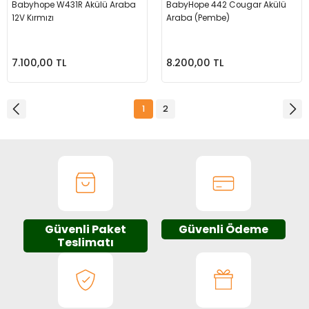
Babyhope W431R Akülü Araba
BabyHope 442 Cougar Akülü
12V Kırmızı
Araba (Pembe)
7.100,00 TL
8.200,00 TL
1
2
Güvenli Paket
Güvenli Ödeme
Teslimatı