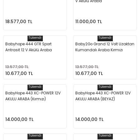
V Akülü Araba
Üfleme Makineleri
Zımparalar
18.577,00 TL
11.000,00 TL
Tükendi
Tükendi
Babyhope 444 GTR Sport
Baby2Go Grand 12 Volt Uzaktan
Antrasit 12 V Akülü Araba
Kumandalı Araba Kırmızı
13.577,00 TL
13.577,00 TL
10.677,00 TL
10.677,00 TL
Tükendi
Tükendi
BabyHope 443 XC-POWER 12V
BabyHope 443 XC-POWER 12V
AKULU ARABA (Kırmızı)
AKULU ARABA (BEYAZ)
14.000,00 TL
14.000,00 TL
Tükendi
Tükendi