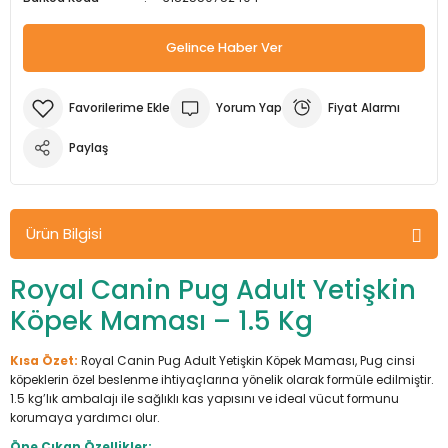
m Ürünleri
Köpek Elbiseleri
Kedi Oyuncakları
İşkenceler ve Mengeneler
Döşeme Çivi Zımba Çakma Makineler
Gelince Haber Ver
i
Köpek Kapıları
Kedi Sağlık Ürünleri
Kargaburun
Elektrikli Tornavidalar
Yorum Yap
Fiyat Alarmı
Köpek Kemikleri
Kedi Şampuanları
Lokma Takımları
Frezeler
Paylaş
Köpek Kuru Mamalar
Kedi Tarak ve Fırçaları
Makaslar
Hava Kompresörleri
Köpek Mama ve Su Kapları
Kedi Taşıma Çantaları
Maket Bıçakları
Hobi Ürünleri
Ürün Bilgisi
Köpek Ödülleri
Kedi Tasmaları
Pense
Karıştırıcılar
Royal Canin Pug Adult Yetişkin
Köpek Maması – 1.5 Kg
Köpek Oyuncakları
Kedi Tırmalama Ürünleri
Perçin Tabancaları
Kaynak Makineleri
Kısa Özet:
Royal Canin Pug Adult Yetişkin Köpek Maması, Pug cinsi
Köpek Tasmaları
Kedi Tuvaleti ve Kum Kapları
Testere
Kırıcı Deliciler/Kırıcılar
köpeklerin özel beslenme ihtiyaçlarına yönelik olarak formüle edilmiştir.
1.5 kg’lık ambalajı ile sağlıklı kas yapısını ve ideal vücut formunu
Köpek Yatakları
Kedi Yatakları
Tornavidalar
Matkaplar
korumaya yardımcı olur.
Öne Çıkan Özellikler: