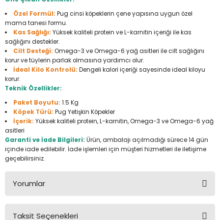
Seyahat Ürünleri
Konserve Yaş Mamalar
Yan Keski
Planyalar
Özel Formül:
Pug cinsi köpeklerin çene yapısına uygun özel
mama tanesi formu.
Taraklar ve Fırçalar
Zımba Tabancaları
Polisaj Makinesi
Kas Sağlığı:
Yüksek kaliteli protein ve L-karnitin içeriği ile kas
sağlığını destekler.
Cilt Desteği:
Omega-3 ve Omega-6 yağ asitleri ile cilt sağlığını
Raspalar
korur ve tüylerin parlak olmasına yardımcı olur.
İdeal Kilo Kontrolü:
Dengeli kalori içeriği sayesinde ideal kiloyu
korur.
Seramik Kesme Makineleri
Teknik Özellikler:
Paket Boyutu:
1.5 Kg
Sıcak Hava Tabancaları
Köpek Türü:
Pug Yetişkin Köpekler
İçerik:
Yüksek kaliteli protein, L-karnitin, Omega-3 ve Omega-6 yağ
Silikon ve Mum Tabancaları
asitleri
Garanti ve İade Bilgileri:
Ürün, ambalajı açılmadığı sürece 14 gün
içinde iade edilebilir. İade işlemleri için müşteri hizmetleri ile iletişime
Somun Sıkma Makineleri
geçebilirsiniz.
Taşlamalar
Yorumlar
Tilki Kuyruğu
Taksit Seçenekleri