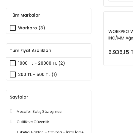
Tüm Markalar
Workpro (3)
WORKPRO 
INC/MM Ağı
Perçinleme 
Tüm Fiyat Aralıkları
Perçin
6.935,15 
1000 TL - 20000 TL (2)
200 TL - 500 TL (1)
Sayfalar
Mesafeli Satış Sözleşmesi
Gizlilik ve Güvenlik
Tüketici Haklari – Cayma – İptal İade