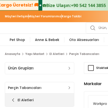
go Ücretsiz! 🚚
☎️
Bize Ulaşın:
+90 542 144 3855 📱
Müşteri İletişim
Müşteri Yorumlarımız
Kargo Takibi
Pet Shop
Anne & Bebek
Oto Aksesuarları
Anasayfa
Yapı Market
El Aletleri
Perçin Tabancaları
Ürün Grupları
Stoktak
Markalar
Perçin Tabancaları
El Aletleri
Workpro