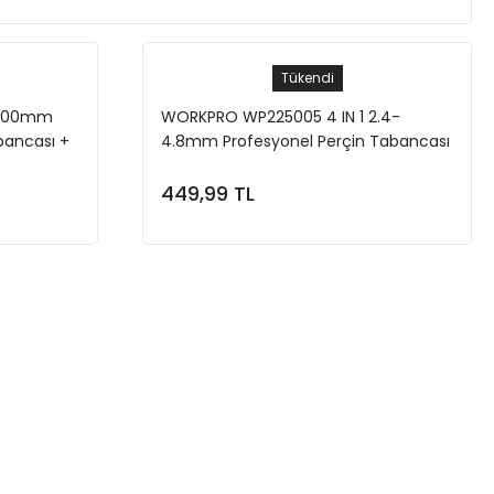
Tükendi
 400mm
WORKPRO WP225005 4 IN 1 2.4-
bancası +
4.8mm Profesyonel Perçin Tabancası
449,99 TL
e
Stokta Yok