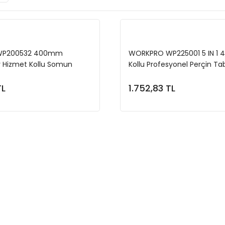
WP200532 400mm
WORKPRO WP225001 5 IN 1
r Hizmet Kollu Somun
Kollu Profesyonel Perçin Ta
Tabancası + 185 Adet
100 Adet Perçin
TL
1.752,83 TL
Sepete Ekle
Sepete Ekl