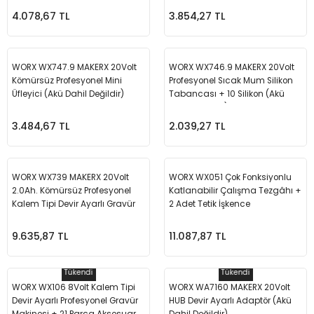
4.078,67 TL
3.854,27 TL
m Ürünleri
Köpek Elbiseleri
Kedi Oyuncakları
İşkenceler ve Mengeneler
Döşeme Çivi Zımba Çakma Makineler
i
Köpek Kapıları
Kedi Sağlık Ürünleri
Kargaburun
Elektrikli Tornavidalar
WORX WX747.9 MAKERX 20Volt
WORX WX746.9 MAKERX 20Volt
Kömürsüz Profesyonel Mini
Profesyonel Sıcak Mum Silikon
Köpek Kemikleri
Kedi Şampuanları
Lokma Takımları
Frezeler
Üfleyici (Akü Dahil Değildir)
Tabancası + 10 Silikon (Akü
Dahil Değildir)
Köpek Kuru Mamalar
Kedi Tarak ve Fırçaları
Makaslar
Hava Kompresörleri
3.484,67 TL
2.039,27 TL
Köpek Mama ve Su Kapları
Kedi Taşıma Çantaları
Maket Bıçakları
Hobi Ürünleri
WORX WX739 MAKERX 20Volt
WORX WX051 Çok Fonksiyonlu
Köpek Ödülleri
Kedi Tasmaları
Pense
Karıştırıcılar
2.0Ah. Kömürsüz Profesyonel
Katlanabilir Çalışma Tezgâhı +
Kalem Tipi Devir Ayarlı Gravür
2 Adet Tetik İşkence
Seti + 34 Parça aksesuar
Köpek Oyuncakları
Kedi Tırmalama Ürünleri
Perçin Tabancaları
Kaynak Makineleri
9.635,87 TL
11.087,87 TL
Köpek Tasmaları
Kedi Tuvaleti ve Kum Kapları
Testere
Kırıcı Deliciler/Kırıcılar
Tükendi
Tükendi
WORX WX106 8Volt Kalem Tipi
WORX WA7160 MAKERX 20Volt
Köpek Yatakları
Kedi Yatakları
Tornavidalar
Matkaplar
Devir Ayarlı Profesyonel Gravür
HUB Devir Ayarlı Adaptör (Akü
Makinesi + 21 Parça Aksesuar
Dahil Değildir)