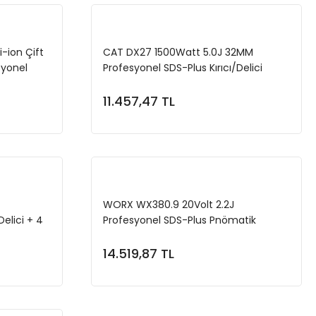
i-ion Çift
CAT DX27 1500Watt 5.0J 32MM
syonel
Profesyonel SDS-Plus Kırıcı/Delici
ici
11.457,47 TL
e
Sepete Ekle
WORX WX380.9 20Volt 2.2J
Delici + 4
Profesyonel SDS-Plus Pnömatik
Kırıcı/Delici (Akü Dahil Değildir)
14.519,87 TL
e
Sepete Ekle