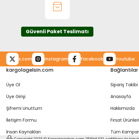
Güvenli Paket Teslimatı
x.com
Instagram
Facebook
Youtube
kargolagelsin.com
Bağlantılar
Üye Ol
Sipariş Takibi
Üye Girişi
Anasayfa
Şifremi Unuttum
Hakkımızda
İletişim Formu
Fırsat Ürünler
İnsan Kaynakları
Tüm Kampan
Copyright 2023 © Kargolagelsin.com 256bit SSL sertifikası ile kor