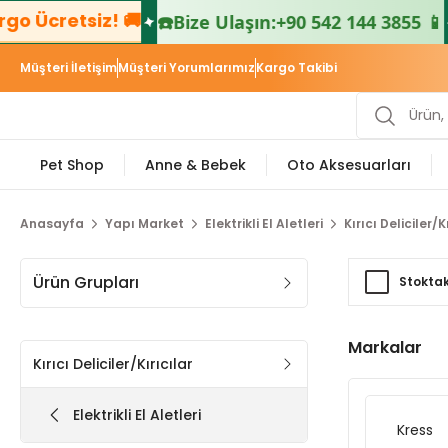
 Ücretsiz! 🚚

☎️
Bize Ulaşın:
+90 542 144 3855 📱
Müşteri İletişim
Müşteri Yorumlarımız
Kargo Takibi
Pet Shop
Anne & Bebek
Oto Aksesuarları
Anasayfa
Yapı Market
Elektrikli El Aletleri
Kırıcı Deliciler/K
Ürün Grupları
Stoktak
Markalar
Kırıcı Deliciler/Kırıcılar
Elektrikli El Aletleri
Kress