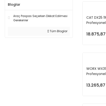
Bloglar
Araç Paspas Seçerken Dikkat Edilmesi
CAT DX25 1
Gerekenler
Profesyonel 
Tüm Bloglar
18.875,87
WORX WX390.
Profesyonel
Akülü Şarjlı
Mandren
13.265,87