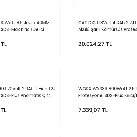
100Watt 8.5 Joule 40MM
CAT DX21 18Volt 4.0Ah 2.2J L
SDS-Max Kırıcı/Delici
Akülü Şarjlı Kömürsüz Profe
SDS-Plus Pnömatik Kırıcı/Del
 TL
20.024,27 TL
Sepete Ekle
Sepete Ekl
1 20Volt 2.0Ah. Li-ion 1.2J
WORX WX339 800Watt 2.5J
 SDS-Plus Pnömatik Çift
Profesyonel SDS-Plus Kırıcı/
 Matkap + 8 Adet Uç +
Adet Uç
 TL
7.339,07 TL
Sepete Ekle
Sepete Ekl