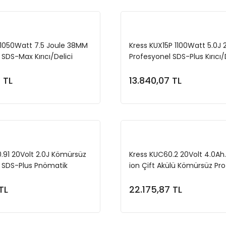
 1050Watt 7.5 Joule 38MM
Kress KUX15P 1100Watt 5.0J
SDS-Max Kırıcı/Delici
Profesyonel SDS-Plus Kırıcı/
 TL
13.840,07 TL
Sepete Ekle
Sepete Ekl
.91 20Volt 2.0J Kömürsüz
Kress KUC60.2 20Volt 4.0Ah. 
 SDS-Plus Pnömatik
ion Çift Akülü Kömürsüz Pr
 (Akü Dahil Değildir)
SDS-Plus Pnömatik Kırıcı/Del
TL
22.175,87 TL
Sepete Ekle
Sepete Ekl