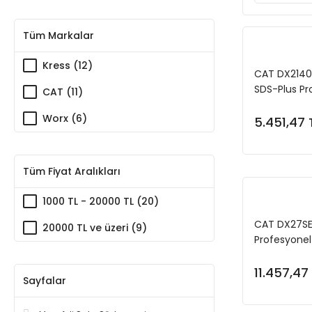
Tüm Markalar
Kress (12)
CAT DX2140
SDS-Plus Pro
CAT (11)
Ad Delici 3 A
Worx (6)
5.451,47 
Tüm Fiyat Aralıkları
1000 TL - 20000 TL (20)
CAT DX27SE
20000 TL ve üzeri (9)
Profesyonel 
DA03903 3 Pa
11.457,47
Sayfalar