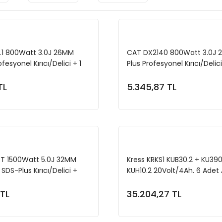
.1 800Watt 3.0J 26MM
CAT DX2140 800Watt 3.0J 
fesyonel Kırıcı/Delici + 1
Plus Profesyonel Kırıcı/Delici
d Kırıcı Uç
Delici Uç
TL
5.345,87 TL
Sepete Ekle
Sepete Ekl
T 1500Watt 5.0J 32MM
Kress KRKS1 KUB30.2 + KU390
SDS-Plus Kırıcı/Delici +
KUH10.2 20Volt/4Ah. 6 Adet 
rça Kırıcı Uç Seti
Profesyonel Kombo Set
 TL
35.204,27 TL
Sepete Ekle
Sepete Ekl