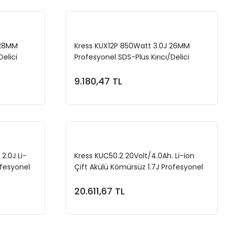
 28MM
Kress KUX12P 850Watt 3.0J 26MM
Delici
Profesyonel SDS-Plus Kırıcı/Delici
9.180,47 TL
e
Sepete Ekle
2.0J Li-
Kress KUC50.2 20Volt/4.0Ah. Li-ion
ofesyonel
Çift Akülü Kömürsüz 1.7J Profesyonel
ici
SDS-Plus Pnömatik Matkap + 10mm
Mandren
20.611,67 TL
e
Sepete Ekle