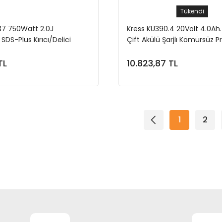
Tükendi
7 750Watt 2.0J
Kress KU390.4 20Volt 4.0Ah. 
SDS-Plus Kırıcı/Delici
Çift Akülü Şarjlı Kömürsüz P
SDS-Plus Pnömatik Kırıcı/Del
TL
10.823,87 TL
Sepete Ekle
Stokta Yok
1
2