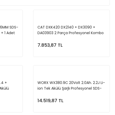
26MM SDS-
CAT DXK420 DX2140 + DX3090 +
 + 1 Adet
DA03903 2 Parça Profesyonel Kombo
Set
7.853,87 TL
e
Sepete Ekle
.4 +
WORX WX380.9C 20Volt 2.0Ah. 2.2J Li-
Akülü
ion Tek Akülü Şarjlı Profesyonel SDS-
Plus Pnömatik Kırıcı/Delici
14.519,87 TL
e
Sepete Ekle