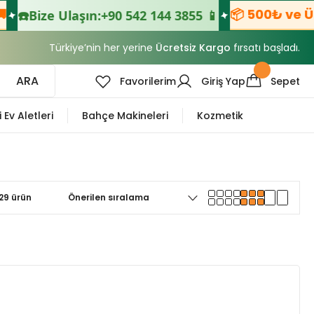
📦 500₺ ve Üzeri
☎️
Bize Ulaşın:
+90 542 144 3855 📱
Türkiye’nin her yerine
Ücretsiz Kargo
fırsatı başladı.
ARA
Favorilerim
Giriş Yap
Sepet
i Ev Aletleri
Bahçe Makineleri
Kozmetik
29 ürün