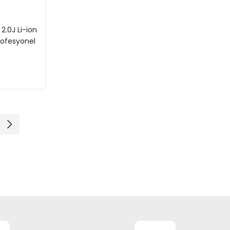
2.0J Li-ion
rofesyonel
ici