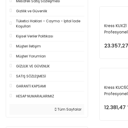
Mesafeli Satış Sözleşmesi
Gizlilik ve Güvenlik
Tüketici Haklari – Cayma – İptal İade
Kress KUX21
Koşullari
Profesyonel 
Kişisel Veriler Politikası
23.357,27
Müşteri İletişim
Müşteri Yorumları
GİZLİLİK VE GÜVENLİK
SATIŞ SÖZLEŞMESİ
GARANTİ KAPSAMI
Kress KUC60
Profesyonel
HESAP NUMARALARIMIZ
Kırıcı/Delici
12.381,47 
Tüm Sayfalar