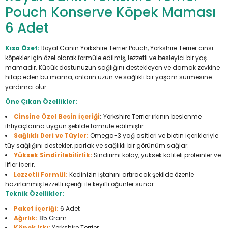
Pouch Konserve Köpek Maması
Seyahat Ürünleri
Konserve Yaş Mamalar
Yan Keski
Planyalar
6 Adet
Taraklar ve Fırçalar
Zımba Tabancaları
Polisaj Makinesi
Kısa Özet:
Royal Canin Yorkshire Terrier Pouch, Yorkshire Terrier cinsi
köpekler için özel olarak formüle edilmiş, lezzetli ve besleyici bir yaş
Raspalar
mamadır. Küçük dostunuzun sağlığını destekleyen ve damak zevkine
hitap eden bu mama, onların uzun ve sağlıklı bir yaşam sürmesine
Seramik Kesme Makineleri
yardımcı olur.
Öne Çıkan Özellikler:
Sıcak Hava Tabancaları
Cinsine Özel Besin İçeriği
:
Yorkshire Terrier ırkının beslenme
ihtiyaçlarına uygun şekilde formüle edilmiştir.
Silikon ve Mum Tabancaları
Sağlıklı Deri ve Tüyler:
Omega-3 yağ asitleri ve biotin içerikleriyle
tüy sağlığını destekler, parlak ve sağlıklı bir görünüm sağlar.
Yüksek Sindirilebilirlik:
Sindirimi kolay, yüksek kaliteli proteinler ve
Somun Sıkma Makineleri
lifler içerir.
Lezzetli Formül:
Kedinizin iştahını artıracak şekilde özenle
Taşlamalar
hazırlanmış lezzetli içeriği ile keyifli öğünler sunar.
Teknik Özellikler:
Tilki Kuyruğu
Paket İçeriği:
6 Adet
Ağırlık:
85 Gram