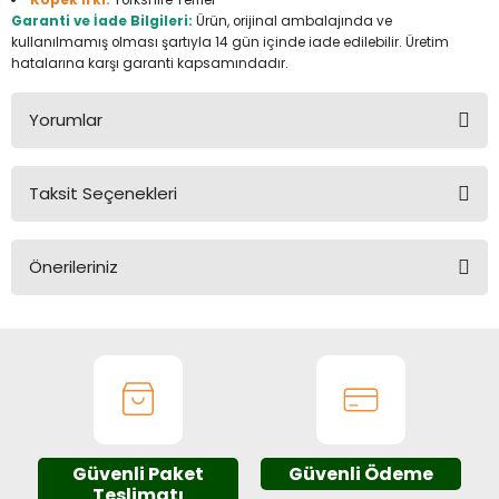
Köpek Irkı:
Yorkshire Terrier
Üfleme Makineleri
Garanti ve İade Bilgileri:
Ürün, orijinal ambalajında ve
kullanılmamış olması şartıyla 14 gün içinde iade edilebilir. Üretim
hatalarına karşı garanti kapsamındadır.
Zımparalar
Yorumlar
Taksit Seçenekleri
Bu ürüne ilk yorumu siz yapın!
Önerileriniz
Yorum Yaz
Bu ürünün fiyat bilgisi, resim, ürün açıklamalarında ve diğer
konularda yetersiz gördüğünüz noktaları öneri formunu
kullanarak tarafımıza iletebilirsiniz.
Görüş ve önerileriniz için teşekkür ederiz.
Ürün resmi kalitesiz, bozuk veya görüntülenemiyor.
Güvenli Paket
Güvenli Ödeme
Ürün açıklamasında eksik bilgiler bulunuyor.
Teslimatı