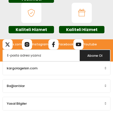
Ürün bilgilerinde hatalar bulunuyor.
Ürün fiyatı diğer sitelerden daha pahalı.
Bu ürüne benzer farklı alternatifler olmalı.
Kaliteli Hizmet
Kaliteli Hizmet
x.com
Instagram
Facebook
Youtube
Gönder
Abone Ol
kargolagelsin.com
Bağlantılar
Yasal Bilgiler