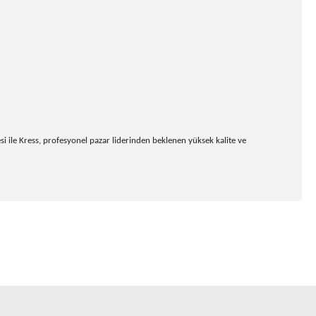
i ile Kress, profesyonel pazar liderinden beklenen yüksek kalite ve
ıza iletebilirsiniz.