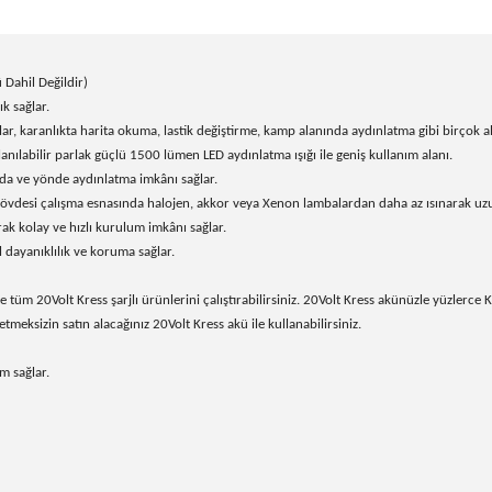
Dahil Değildir)
k sağlar.
lar, karanlıkta harita okuma, lastik değiştirme, kamp alanında aydınlatma gibi birçok a
lanılabilir parlak güçlü 1500 lümen LED aydınlatma ışığı ile geniş kullanım alanı.
çıda ve yönde aydınlatma imkânı sağlar.
desi çalışma esnasında halojen, akkor veya Xenon lambalardan daha az ısınarak uzun
arak kolay ve hızlı kurulum imkânı sağlar.
dayanıklılık ve koruma sağlar.
üm 20Volt Kress şarjlı ürünlerini çalıştırabilirsiniz. 20Volt Kress akünüzle yüzlerce Kre
tmeksizin satın alacağınız 20Volt Kress akü ile kullanabilirsiniz.
m sağlar.