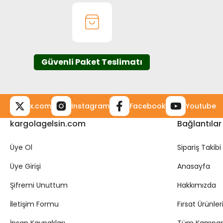
Ürün bilgilerinde hatalar bulunuyor.
Ürün fiyatı diğer sitelerden daha pahalı.
Bu ürüne benzer farklı alternatifler olmalı.
Güvenli Paket Teslimatı
x.com
Instagram
Facebook
Youtube
kargolagelsin.com
Bağlantılar
Üye Ol
Sipariş Takibi
Üye Girişi
Anasayfa
Şifremi Unuttum
Hakkımızda
İletişim Formu
Fırsat Ürünler