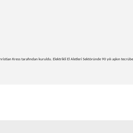
ian Kress tarafından kuruldu. Elektrikli El Aletleri Sektöründe 90 yılı aşkın tecrübes
onularda yetersiz gördüğünüz noktaları öneri formunu kullanarak tarafım
Bu ürüne ilk yorumu siz yapın!
Yorum Yaz