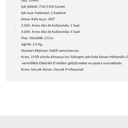
·
Güç: 20Volt
·
Işık Şiddeti: 750/1500 Lümen
·
Işık Ayar Kademesi: 2 Kademe
·
Döner Kafa Açısı: 360°
·
2.0Ah. Kress Akü ile kullanımda: 2 Saat
·
4.0Ah. Kress Akü ile Kullanımda: 4 Saat
·
Max. Yükseklik: 27cm
·
Ağırlık: 2.0 Kg.
·
Standart Ekipman: Dahili asma kancası.
·
Kress, 1928 yılında Almanya’nın Tübingen şehrinde Alman Mühendis Christ
verimlilikte Elektrikli El Aletleri geliştirmekte ve pazara sunmaktadır.
·
Kress: Gerçek Alman, Gerçek Profesyonel.
Bu ürünün fiyat bilgisi, resim, ürün açıklamalarında ve diğer k
Görüş ve önerileriniz için teşekkür ederiz.
Ürün resmi kalitesiz, bozuk veya görüntülenemiyor.
Ürün açıklamasında eksik bilgiler bulunuyor.