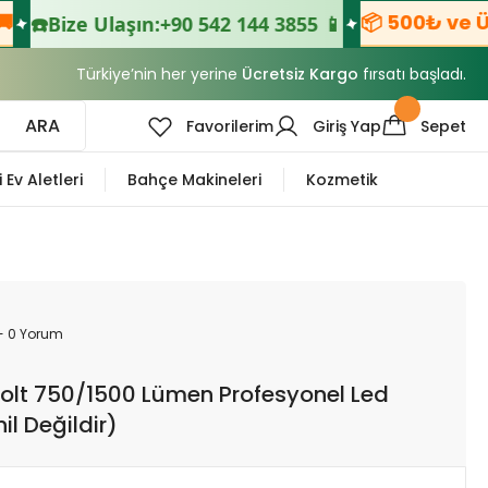
📦 500₺ ve Üzer
☎️
Bize Ulaşın:
+90 542 144 3855 📱
Türkiye’nin her yerine
Ücretsiz Kargo
fırsatı başladı.
ARA
Favorilerim
Giriş Yap
Sepet
i Ev Aletleri
Bahçe Makineleri
Kozmetik
- 0 Yorum
olt 750/1500 Lümen Profesyonel Led
il Değildir)