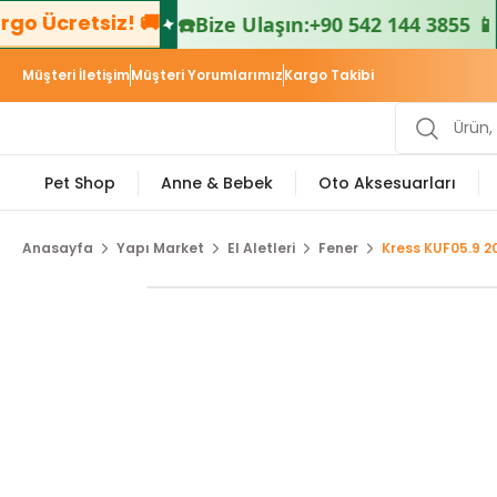
 Ücretsiz! 🚚

☎️
Bize Ulaşın:
+90 542 144 3855 📱
Müşteri İletişim
Müşteri Yorumlarımız
Kargo Takibi
Pet Shop
Anne & Bebek
Oto Aksesuarları
Anasayfa
Yapı Market
El Aletleri
Fener
Kress KUF05.9 2