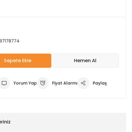
87178774
Sepete Ekle
Hemen Al
Yorum Yap
Fiyat Alarmı
Paylaş
riniz