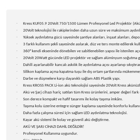
·
Kress KUF05.9 20Volt 750/1500 Lümen Profesyonel Led Projektör (Akü 
·
20Volt teknolojisi ile rakiplerinden daha uzun süre ve maksimum aydınlı
·
Yüksek aydınlatma gücü sayesinde şantiye alanları, inşaat alanları, depo
·
3 farklı kullanım şekli sayesinde asılarak, düz ve ters monte edilerek kul
·
360° kendi ekseninde dönebilen ve sabitlenebilen yapısı ile istenilen a
·
20Volt 20Watt gücünde LED projektör ve sağlam alüminyum soğutma göv
·
Dahili ayarlanabilir kancalı askılık ile aydınlatma açısı ayarlanıp sıkıştır
·
Silikon kaplama açma kapatma tuşu ile dış ortam şartlarında mükemmel 
·
Darbe ve düşmelere karşı dayanıklı sağlam ABS Plastik yapı.
·
Kress KROSS PACK Li-ion akü teknolojisi sayesinde 20Volt Kress akünüzle t
·
Akü ve Şarj cihazı hariç satılan tüm Kress ürünlerini, amper değeri fark e
·
Son derece kompakt ve hafif tasarımı ile kolay taşıma imkânı.
·
Taşıma kolu üzerine entegre sünger kaplama sayesinde konforlu kullanı
·
Daha fazla çalışma süresi için sağlam LED aydınlatma teknolojisi.
·
Kayar akü sistemi ile kolay ve güvenli akü değiştirme.
·
AKÜ VE ŞARJ CİHAZI DAHİL DEĞİLDİR!
·
Profesyonel Kullanıma uygundur.