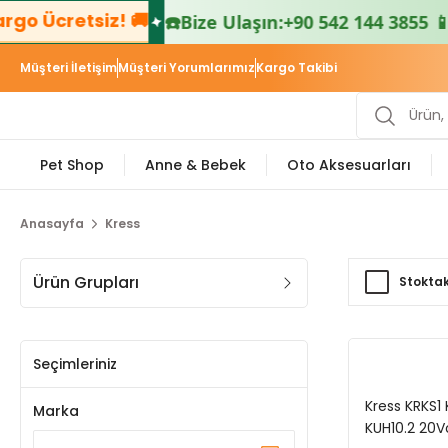
 Ücretsiz! 🚚
☎️
Bize Ulaşın:
+90 542 144 3855 📱
Müşteri İletişim
Müşteri Yorumlarımız
Kargo Takibi
Pet Shop
Anne & Bebek
Oto Aksesuarları
Anasayfa
Kress
Ürün Grupları
Stoktak
Seçimleriniz
Kress KRKS1
Marka
KUH10.2 20V