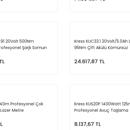
Sepete Ekle
Sepete Ekl
.91 20Volt 500Nm
Kress KUC33.1 20Volt/5.0Ah L
ofesyonel Şarjlı Somun
95Nm Çift Akülü Kömürsüz
ahil Değildir)
Profesyonel Şarjlı Darbeli M
TL
24.617,87 TL
Sepete Ekle
Sepete Ekl
 40m Profesyonel Çok
Kress KUS20P 1400Watt 12
 Lazer Metre
Profesyonel Avuç Taşlama
TL
8.137,67 TL
Sepete Ekle
Sepete Ekl