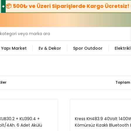
📦 500₺ ve Üzeri Siparişlerde Kargo Ücretsiz! 🚚
Yapı Market
Ev & Dekor
Spor Outdoor
Elektrikl
iler
Toplam 
 KUB30.2 + KU390.4 +
Kress KH483.9 40Volt 140
olt/4Ah. 6 Adet Akülü
Kömürsüz Kızaklı Bluetooth B