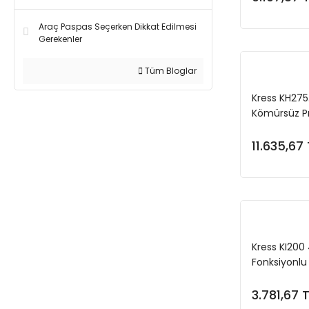
Araç Paspas Seçerken Dikkat Edilmesi
Gerekenler
Tüm Bloglar
Kress KH275
Kömürsüz Pr
Sıkma (Akü D
11.635,67 
Kress KI200
Fonksiyonlu
3.781,67 