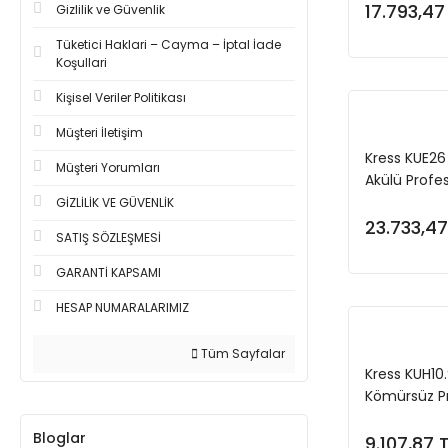
(Akü Dahil D
17.793,47
Gizlilik ve Güvenlik
Tüketici Haklari – Cayma – İptal İade
Koşullari
Kişisel Veriler Politikası
Müşteri İletişim
Kress KUE26 
Müşteri Yorumları
Akülü Profe
Ayarlı Şarjl
GİZLİLİK VE GÜVENLİK
23.733,47
SATIŞ SÖZLEŞMESİ
GARANTİ KAPSAMI
HESAP NUMARALARIMIZ
Tüm Sayfalar
Kress KUH10
Kömürsüz Pr
Ayarlı Avuç
Bloglar
Değildir)
9.107,87 