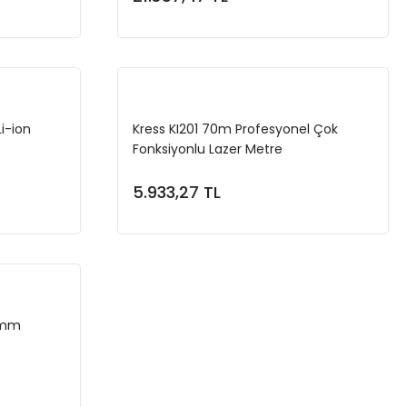
e
Sepete Ekle
i-ion
Kress KI201 70m Profesyonel Çok
Fonksiyonlu Lazer Metre
atkap
5.933,27 TL
e
Sepete Ekle
5mm
e