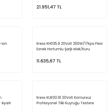
Akü Dahil
Devir Ayarlı Alttan Tetikli Avuç
Taşlama
21.951,47 TL
e
Sepete Ekle
i-ion
Kress KH035.9 20Volt 250W/17Kpa Flexi
Esnek Hortumlu Şarjlı Islak/Kuru
Süpürge & Üfleme (Akü Dahil Değildir)
11.635,67 TL
e
Sepete Ekle
m
Kress KUE00.91 20Volt Kömürsüz
Ayarlı
Profesyonel Tilki Kuyruğu Testere
 Değildir)
(Akü Dahil Değildir)