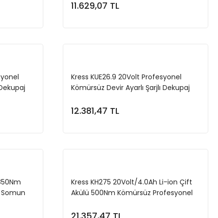
11.629,07 TL
e
Sepete Ekle
syonel
Kress KUE26.9 20Volt Profesyonel
 Dekupaj
Kömürsüz Devir Ayarlı Şarjlı Dekupaj
Testere (Akü Dahil Değildir)
12.381,47 TL
e
Sepete Ekle
/850Nm
Kress KH275 20Volt/4.0Ah Li-ion Çift
ı Somun
Akülü 500Nm Kömürsüz Profesyonel
Şarjlı Somun Sıkma
21.357,47 TL