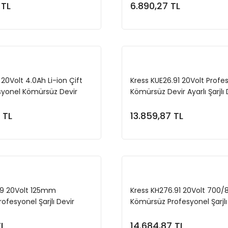
eğildir)
 TL
6.890,27 TL
Sepete Ekle
Sepete Ekl
20Volt 4.0Ah Li-ion Çift
Kress KUE26.91 20Volt Profe
syonel Kömürsüz Devir
Kömürsüz Devir Ayarlı Şarjlı
ı Dekupaj Testere
Testere (Akü Dahil Değildir)
 TL
13.859,87 TL
Sepete Ekle
Sepete Ekl
.9 20Volt 125mm
Kress KH276.91 20Volt 700
ofesyonel Şarjlı Devir
Kömürsüz Profesyonel Şarjl
 Taşlama (Akü Dahil
Sıkma (Akü Dahil Değildir)
TL
14.684,87 TL