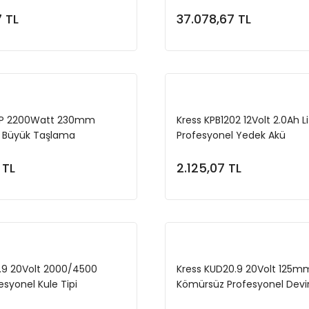
l Kombo Set
Profesyonel Gönye Kesme (
Değildir)
 TL
37.078,67 TL
Sepete Ekle
Sepete Ekl
5P 2200Watt 230mm
Kress KPB1202 12Volt 2.0Ah L
l Büyük Taşlama
Profesyonel Yedek Akü
 TL
2.125,07 TL
Sepete Ekle
Sepete Ekl
.9 20Volt 2000/4500
Kress KUD20.9 20Volt 125m
syonel Kule Tipi
Kömürsüz Profesyonel Devir 
atlanabilir LED Projektör
Eksantrik Zımpara (Akü Dahil