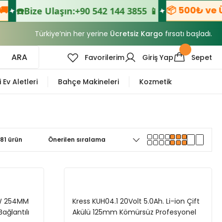
📦 500₺ ve Üzer
☎️
Bize Ulaşın:
+90 542 144 3855 📱
Türkiye’nin her yerine
Ücretsiz Kargo
fırsatı başladı.
ARA
Favorilerim
Giriş Yap
Sepet
i Ev Aletleri
Bahçe Makineleri
Kozmetik
81 ürün
0W 254MM
Kress KUH04.1 20Volt 5.0Ah. Li-ion Çift
ağlantılı
Akülü 125mm Kömürsüz Profesyonel