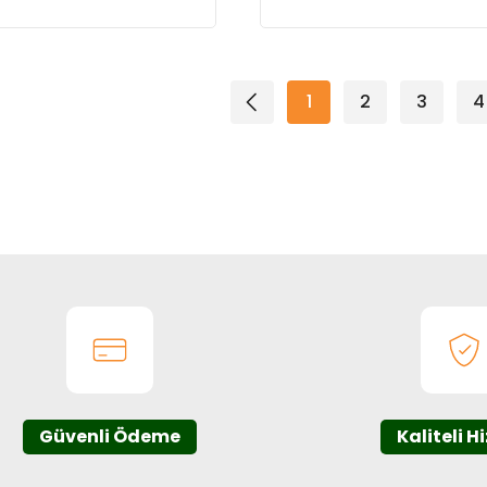
1
2
3
4
Güvenli Ödeme
Kaliteli H