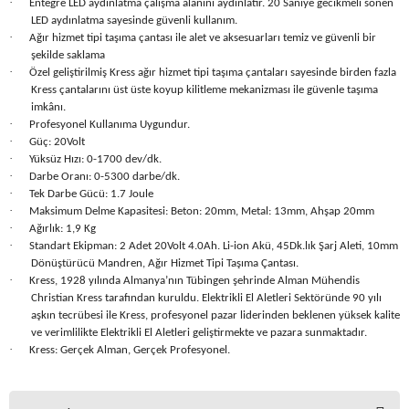
·
Entegre LED aydınlatma çalışma alanını aydınlatır. 20 Saniye gecikmeli sönen
LED aydınlatma sayesinde güvenli kullanım.
·
Ağır hizmet tipi taşıma çantası ile alet ve aksesuarları temiz ve güvenli bir
şekilde saklama
·
Özel geliştirilmiş Kress ağır hizmet tipi taşıma çantaları sayesinde birden fazla
Kress çantalarını üst üste koyup kilitleme mekanizması ile güvenle taşıma
imkânı.
·
Profesyonel Kullanıma Uygundur.
·
Güç: 20Volt
·
Yüksüz Hızı: 0-1700 dev/dk.
·
Darbe Oranı: 0-5300 darbe/dk.
·
Tek Darbe Gücü: 1.7 Joule
·
Maksimum Delme Kapasitesi: Beton: 20mm, Metal: 13mm, Ahşap 20mm
·
Ağırlık: 1,9 Kg
·
Standart Ekipman: 2 Adet 20Volt 4.0Ah. Li-ion Akü, 45Dk.lık Şarj Aleti, 10mm
Dönüştürücü Mandren, Ağır Hizmet Tipi Taşıma Çantası.
·
Kress, 1928 yılında Almanya’nın Tübingen şehrinde Alman Mühendis
Christian Kress tarafından kuruldu. Elektrikli El Aletleri Sektöründe 90 yılı
aşkın tecrübesi ile Kress, profesyonel pazar liderinden beklenen yüksek kalite
ve verimlilikte Elektrikli El Aletleri geliştirmekte ve pazara sunmaktadır.
·
Kress: Gerçek Alman, Gerçek Profesyonel.