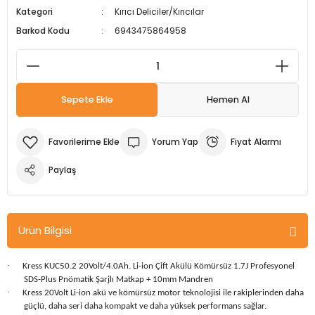
Kategori
Kırıcı Deliciler/Kırıcılar
m Ürünleri
Köpek Elbiseleri
Kedi Oyuncakları
İşkenceler ve Mengeneler
Döşeme Çivi Zımba Çakma Makineler
Barkod Kodu
6943475864958
i
Köpek Kapıları
Kedi Sağlık Ürünleri
Kargaburun
Elektrikli Tornavidalar
Köpek Kemikleri
Kedi Şampuanları
Lokma Takımları
Frezeler
Sepete Ekle
Hemen Al
Köpek Kuru Mamalar
Kedi Tarak ve Fırçaları
Makaslar
Hava Kompresörleri
Yorum Yap
Fiyat Alarmı
Köpek Mama ve Su Kapları
Kedi Taşıma Çantaları
Maket Bıçakları
Hobi Ürünleri
Paylaş
Köpek Ödülleri
Kedi Tasmaları
Pense
Karıştırıcılar
Köpek Oyuncakları
Kedi Tırmalama Ürünleri
Perçin Tabancaları
Kaynak Makineleri
Ürün Bilgisi
Köpek Tasmaları
Kedi Tuvaleti ve Kum Kapları
Testere
Kırıcı Deliciler/Kırıcılar
·
Kress KUC50.2 20Volt/4.0Ah. Li-ion Çift Akülü Kömürsüz 1.7J Profesyonel
SDS-Plus Pnömatik Şarjlı Matkap + 10mm Mandren
Köpek Yatakları
Kedi Yatakları
Tornavidalar
Matkaplar
·
Kress 20Volt Li-ion akü ve kömürsüz motor teknolojisi ile rakiplerinden daha
güçlü, daha seri daha kompakt ve daha yüksek performans sağlar.