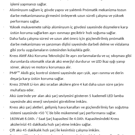
Üfleme Makineleri
işlemi yapmanızı sağlar.
·
Alüminyum sağlam iç gövde yapısı ve yalıtımlı Pnömatik mekanizma tozun
darbe mekanizmasına girmesini önleyerek uzun süreli çalışma ve yüksek
Zımparalar
performans sağlar.
·
Yüksek mukavemete sahip alüminyum iç gövdesi sayesinde düşmelere karşı
üstün koruma sağlarken aşırı ısınmayı geciktirir hızlı soğuma sağlar.
·
Daha fazla çalışma süresi ve uzun alet ömrü için güçlendirilmiş pnömatik
darbe mekanizması ve şanzıman dişlisi sayesinde darbeli delme ve vidalama
gibi zorlu uygulamaların üstesinden kolaylıkla gelir.
·
Kress Aktif Akü Koruma Teknolojisi ile aşırı zorlanmalarda ve uç sıkışması gibi
durumlarda otomatik olarak akü enerjiyi durdurur ve LED ikaz ışığı yanıp
söner, aküyü ve motoru korumaya alır.
·
PMP™ Akıllı güç kontrol sistemi sayesinde aşırı yük, aşırı ısınma ve derin
deşarja karşı üstün koruma sağlar.
·
Kress 20Volt Li-ion akü sıradan akülere göre 4 kat daha uzun süre şarjını
muhafaza eder.
·
Akü üzerinde yer alan akü şarj seviyesini gösteren 5 kademeli LED lamba
sayesinde akü enerji seviyesini görebilme imkânı.
·
Kress akü şarj aletleri, gelişmiş hava kanalları ve güçlendirilmiş fan soğutma
sistemi sayesinde +50 ˚C’de bile mükemmel şarj performansı sağlar.
·
160Watt 6.0Ah. / Saat Şarj kapasitesi ile 4.0Ah. Kapasitesindeki Kress
akülerinizi 45 dakikada hızlı şarj etme imkânı sağlar.
·
Çift akü 45 dakikalık hızlı şarj ile kesintisiz çalışma imkânı.