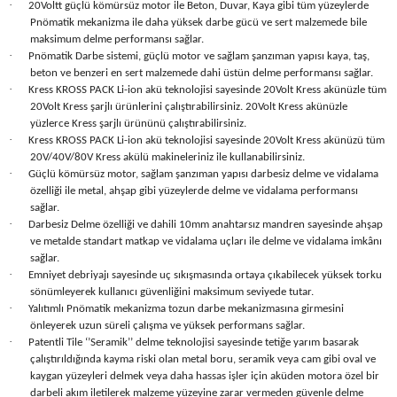
·
20Voltt güçlü kömürsüz motor ile Beton, Duvar, Kaya gibi tüm yüzeylerde
Seyahat Ürünleri
Konserve Yaş Mamalar
Yan Keski
Planyalar
Pnömatik mekanizma ile daha yüksek darbe gücü ve sert malzemede bile
maksimum delme performansı sağlar.
·
Pnömatik Darbe sistemi, güçlü motor ve sağlam şanzıman yapısı kaya, taş,
Taraklar ve Fırçalar
Zımba Tabancaları
Polisaj Makinesi
beton ve benzeri en sert malzemede dahi üstün delme performansı sağlar.
·
Kress KROSS PACK Li-ion akü teknolojisi sayesinde 20Volt Kress akünüzle tüm
Raspalar
20Volt Kress şarjlı ürünlerini çalıştırabilirsiniz. 20Volt Kress akünüzle
yüzlerce Kress şarjlı ürününü çalıştırabilirsiniz.
·
Kress KROSS PACK Li-ion akü teknolojisi sayesinde 20Volt Kress akünüzü tüm
Seramik Kesme Makineleri
20V/40V/80V Kress akülü makineleriniz ile kullanabilirsiniz.
·
Güçlü kömürsüz motor, sağlam şanzıman yapısı darbesiz delme ve vidalama
Sıcak Hava Tabancaları
özelliği ile metal, ahşap gibi yüzeylerde delme ve vidalama performansı
sağlar.
·
Darbesiz Delme özelliği ve dahili 10mm anahtarsız mandren sayesinde ahşap
Silikon ve Mum Tabancaları
ve metalde standart matkap ve vidalama uçları ile delme ve vidalama imkânı
sağlar.
·
Somun Sıkma Makineleri
Emniyet debriyajı sayesinde uç sıkışmasında ortaya çıkabilecek yüksek torku
sönümleyerek kullanıcı güvenliğini maksimum seviyede tutar.
·
Yalıtımlı Pnömatik mekanizma tozun darbe mekanizmasına girmesini
Taşlamalar
önleyerek uzun süreli çalışma ve yüksek performans sağlar.
·
Patentli Tile ‘’Seramik’’ delme teknolojisi sayesinde tetiğe yarım basarak
çalıştırıldığında kayma riski olan metal boru, seramik veya cam gibi oval ve
Tilki Kuyruğu
kaygan yüzeyleri delmek veya daha hassas işler için aküden motora özel bir
darbeli akım iletilerek malzeme yüzeyine zarar vermeden güvenle delme