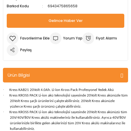
Barkod Kodu
6943475865658
m Ürünleri
Köpek Elbiseleri
Kedi Oyuncakları
İşkenceler ve Mengeneler
Döşeme Çivi Zımba Çakma Makineler
Gelince Haber Ver
i
Köpek Kapıları
Kedi Sağlık Ürünleri
Kargaburun
Elektrikli Tornavidalar
Köpek Kemikleri
Kedi Şampuanları
Lokma Takımları
Frezeler
Yorum Yap
Fiyat Alarmı
Köpek Kuru Mamalar
Kedi Tarak ve Fırçaları
Makaslar
Hava Kompresörleri
Paylaş
Köpek Mama ve Su Kapları
Kedi Taşıma Çantaları
Maket Bıçakları
Hobi Ürünleri
Ürün Bilgisi
Köpek Ödülleri
Kedi Tasmaları
Pense
Karıştırıcılar
·
Kress KAB21 20Volt 4.0Ah. Li-ion Kross Pack Profesyonel Yedek Akü
Köpek Oyuncakları
Kedi Tırmalama Ürünleri
Perçin Tabancaları
Kaynak Makineleri
·
Kress KROSS PACK Li-ion akü teknolojisi sayesinde 20Volt Kress akünüzle tüm
20Volt Kress şarjlı ürünlerini çalıştırabilirsiniz. 20Volt Kress akünüzle
yüzlerce Kress şarjlı ürününü çalıştırabilirsiniz.
Köpek Tasmaları
Kedi Tuvaleti ve Kum Kapları
Testere
Kırıcı Deliciler/Kırıcılar
·
Kress KROSS PACK Li-ion akü teknolojisi sayesinde 20Volt Kress akünüzü tüm
20V/40V/80V Kress akülü makineleriniz ile kullanabilirsiniz. Ayrıca 40V/80V
Köpek Yatakları
Kedi Yatakları
Tornavidalar
Matkaplar
ürünlerinizle birlikte gelen akülerinizi tüm 20V Kress akülü makinalarınız ile
kullanabilirsiniz.