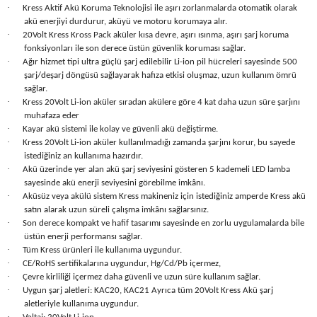
·
Kress Aktif Akü Koruma Teknolojisi ile aşırı zorlanmalarda otomatik olarak
Seyahat Ürünleri
Konserve Yaş Mamalar
Yan Keski
Planyalar
akü enerjiyi durdurur, aküyü ve motoru korumaya alır.
·
20Volt Kress Kross Pack aküler kısa devre, aşırı ısınma, aşırı şarj koruma
Taraklar ve Fırçalar
Zımba Tabancaları
Polisaj Makinesi
fonksiyonları ile son derece üstün güvenlik koruması sağlar.
·
Ağır hizmet tipi ultra güçlü şarj edilebilir Li-ion pil hücreleri sayesinde 500
şarj/deşarj döngüsü sağlayarak hafıza etkisi oluşmaz, uzun kullanım ömrü
Raspalar
sağlar.
·
Kress 20Volt Li-ion aküler sıradan akülere göre 4 kat daha uzun süre şarjını
Seramik Kesme Makineleri
muhafaza eder
·
Kayar akü sistemi ile kolay ve güvenli akü değiştirme.
·
Kress 20Volt Li-ion aküler kullanılmadığı zamanda şarjını korur, bu sayede
Sıcak Hava Tabancaları
istediğiniz an kullanıma hazırdır.
·
Akü üzerinde yer alan akü şarj seviyesini gösteren 5 kademeli LED lamba
sayesinde akü enerji seviyesini görebilme imkânı.
Silikon ve Mum Tabancaları
·
Aküsüz veya akülü sistem Kress makineniz için istediğiniz amperde Kress akü
satın alarak uzun süreli çalışma imkânı sağlarsınız.
Somun Sıkma Makineleri
·
Son derece kompakt ve hafif tasarımı sayesinde en zorlu uygulamalarda bile
üstün enerji performansı sağlar.
·
Tüm Kress ürünleri ile kullanıma uygundur.
Taşlamalar
·
CE/RoHS sertifikalarına uygundur, Hg/Cd/Pb içermez,
·
Çevre kirliliği içermez daha güvenli ve uzun süre kullanım sağlar.
Tilki Kuyruğu
·
Uygun şarj aletleri: KAC20, KAC21 Ayrıca tüm 20Volt Kress Akü şarj
aletleriyle kullanıma uygundur.
·