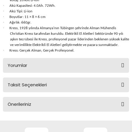
Voltaj: 20Volt Li-ion
Üfleme Makineleri
·
Akü Kapasitesi: 4.0Ah. 72Wh.
·
Akü Tipi: Li-ion
·
Zımparalar
Boyutlar: 11 × 8 × 6 cm
·
Ağırlık: 660gr.
·
Kress, 1928 yılında Almanya’nın Tübingen şehrinde Alman Mühendis
Christian Kress tarafından kuruldu. Elektrikli El Aletleri Sektöründe 90 yılı
aşkın tecrübesi ile Kress, profesyonel pazar liderinden beklenen yüksek kalite
ve verimlilikte Elektrikli El Aletleri geliştirmekte ve pazara sunmaktadır.
·
Kress: Gerçek Alman, Gerçek Profesyonel.
Yorumlar
Taksit Seçenekleri
Bu ürüne ilk yorumu siz yapın!
Önerileriniz
Yorum Yaz
Bu ürünün fiyat bilgisi, resim, ürün açıklamalarında ve diğer
konularda yetersiz gördüğünüz noktaları öneri formunu
kullanarak tarafımıza iletebilirsiniz.