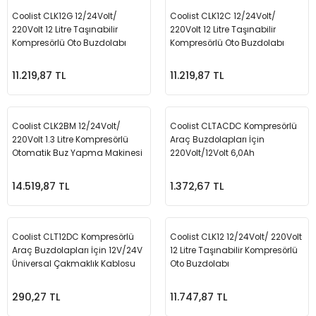
Seyahat Ürünleri
Konserve Yaş Mamalar
Yan Keski
Planyalar
Coolist CLK12G 12/24Volt/
Coolist CLK12C 12/24Volt/
220Volt 12 Litre Taşınabilir
220Volt 12 Litre Taşınabilir
Kompresörlü Oto Buzdolabı
Kompresörlü Oto Buzdolabı
Taraklar ve Fırçalar
Zımba Tabancaları
Polisaj Makinesi
11.219,87 TL
11.219,87 TL
Raspalar
Seramik Kesme Makineleri
Coolist CLK2BM 12/24Volt/
Coolist CLTACDC Kompresörlü
220Volt 1.3 Litre Kompresörlü
Araç Buzdolapları İçin
Sıcak Hava Tabancaları
Otomatik Buz Yapma Makinesi
220Volt/12Volt 6,0Ah
Dönüştürücü Adaptör
Silikon ve Mum Tabancaları
14.519,87 TL
1.372,67 TL
Somun Sıkma Makineleri
Coolist CLT12DC Kompresörlü
Coolist CLK12 12/24Volt/ 220Volt
Araç Buzdolapları İçin 12V/24V
12 Litre Taşınabilir Kompresörlü
Taşlamalar
Üniversal Çakmaklık Kablosu
Oto Buzdolabı
Tilki Kuyruğu
290,27 TL
11.747,87 TL