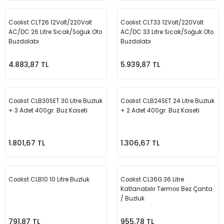
Üfleme Makineleri
Coolist CLT26 12Volt/220Volt
Coolist CLT33 12Volt/220Volt
Zımparalar
AC/DC 26 Litre Sıcak/Soğuk Oto
AC/DC 33 Litre Sıcak/Soğuk Oto
Buzdolabı
Buzdolabı
4.883,87 TL
5.939,87 TL
Coolist CLB30SET 30 Litre Buzluk
Coolist CLB24SET 24 Litre Buzluk
+ 3 Adet 400gr. Buz Kaseti
+ 2 Adet 400gr. Buz Kaseti
1.801,67 TL
1.306,67 TL
Coolist CLB10 10 Litre Buzluk
Coolist CL36G 36 Litre
Katlanabilir Termos Bez Çanta
/ Buzluk
791,87 TL
955,78 TL