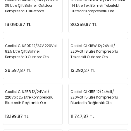
39 Litre Çift Bölmeli Outdoor
114 Litre Tek Bölmeli Tekerlekli
m Ürünleri
Köpek Elbiseleri
Kedi Oyuncakları
İşkenceler ve Mengeneler
Döşeme Çivi Zımba Çakma Makineler
Kompresörlü Bluetooth
Outdoor Kompresörlü Oto
Bağlantılı Oto Buzdolabı
Buzdolabı/Dondurucu
i
Köpek Kapıları
Kedi Sağlık Ürünleri
Kargaburun
Elektrikli Tornavidalar
16.090,67 TL
30.359,87 TL
Köpek Kemikleri
Kedi Şampuanları
Lokma Takımları
Frezeler
Coolist CLK80D 12/24V 220Volt
Coolist CLK18W 12/24Volt/
Köpek Kuru Mamalar
Kedi Tarak ve Fırçaları
Makaslar
Hava Kompresörleri
82,5 Litre Çift Bölmeli
220Volt 18 Litre Kompresörlü
Kompresörlü Outdoor Oto
Tekerlekli Outdoor Oto
Buzdolabı/Dondurucu
Buzdolabı
Köpek Mama ve Su Kapları
Kedi Taşıma Çantaları
Maket Bıçakları
Hobi Ürünleri
26.597,87 TL
13.292,27 TL
Köpek Ödülleri
Kedi Tasmaları
Pense
Karıştırıcılar
Coolist CLK25B 12/24Volt/
Coolist CLK15B 12/24Volt/
Köpek Oyuncakları
Kedi Tırmalama Ürünleri
Perçin Tabancaları
Kaynak Makineleri
220Volt 25 Litre Kompresörlü
220Volt 15 Litre Kompresörlü
Bluetooth Bağlantılı Oto
Bluetooth Bağlantılı Oto
Köpek Tasmaları
Kedi Tuvaleti ve Kum Kapları
Testere
Kırıcı Deliciler/Kırıcılar
Buzdolabı
Buzdolabı
13.199,87 TL
11.747,87 TL
Köpek Yatakları
Kedi Yatakları
Tornavidalar
Matkaplar