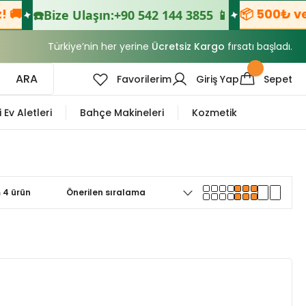

📦 500₺ ve Üz
☎️
Bize Ulaşın:
+90 542 144 3855 📱
Türkiye’nin her yerine
Ücretsiz Kargo
fırsatı başladı.
ARA
Favorilerim
Giriş Yap
Sepet
i Ev Aletleri
Bahçe Makineleri
Kozmetik
 4 ürün