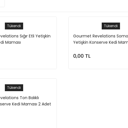
Tükendi
Tükendi
lations Sığır Etli Yetişkin
Gourmet Revelations Somon 
edi Maması
Yetişkin Konserve Kedi Mam
0,00 TL
Stokta Yok
Stokta Yok
Tükendi
elations Ton Balıklı
nserve Kedi Maması 2 Adet
Stokta Yok