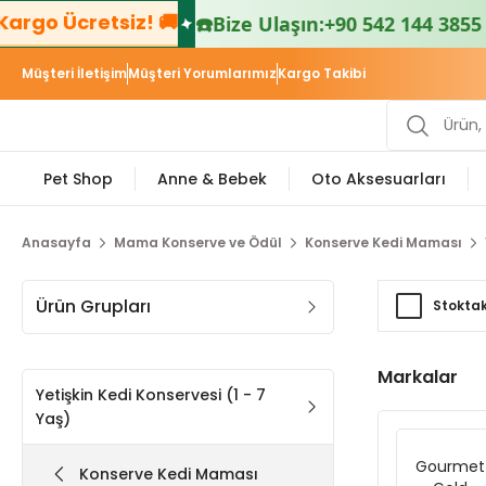
rgo Ücretsiz! 🚚
☎️
Bize Ulaşın:
+90 542 144 3855 📱
Müşteri İletişim
Müşteri Yorumlarımız
Kargo Takibi
Pet Shop
Anne & Bebek
Oto Aksesuarları
Anasayfa
Mama Konserve ve Ödül
Konserve Kedi Maması
Ürün Grupları
Stoktak
Markalar
Yetişkin Kedi Konservesi (1 - 7
Yaş)
Gourmet
Konserve Kedi Maması