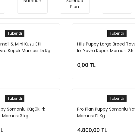
Nutrition
Science
Plan
Tükendi
Tükendi
Small & Mini Kuzu Etli
Hills Puppy Large Breed Tav
avru Köpek Maması 1,5 Kg
Irk Yavru Köpek Maması 2.5
0,00 TL
Stokta Yok
Stokta Yok
Tükendi
Tükendi
ppy Somonlu Küçük Irk
Pro Plan Puppy Somonlu Ya
k Maması 3 kg
Maması 12 Kg
TL
4.800,00 TL
Stokta Yok
Stokta Yok