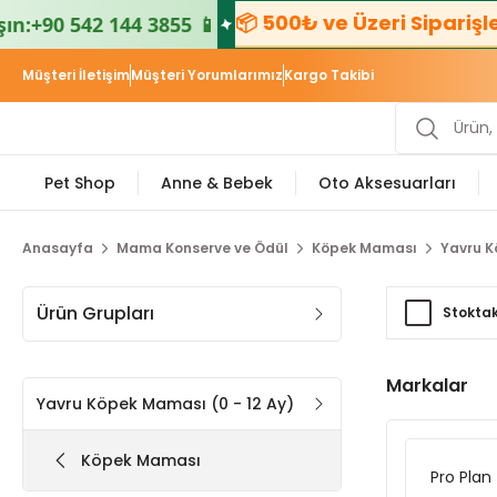
📦 500₺ ve Üzeri Siparişlerd
:
+90 542 144 3855 📱
Müşteri İletişim
Müşteri Yorumlarımız
Kargo Takibi
Pet Shop
Anne & Bebek
Oto Aksesuarları
Anasayfa
Mama Konserve ve Ödül
Köpek Maması
Yavru K
Ürün Grupları
Stoktak
Markalar
Yavru Köpek Maması (0 - 12 Ay)
Köpek Maması
Pro Plan