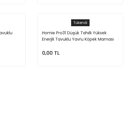
Tükendi
avuklu
Homie Pro31 Düşük Tahıllı Yüksek
Enerjili Tavuklu Yavru Köpek Maması
12 Kg
0,00 TL
Stokta Yok