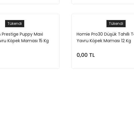
Tükendi
Tükendi
n Prestige Puppy Maxi
Homie Pro30 Düşük Tahıllı T
avru Köpek Maması 15 Kg
Yavru Köpek Maması 12 Kg
0,00 TL
Stokta Yok
Stokta Yok