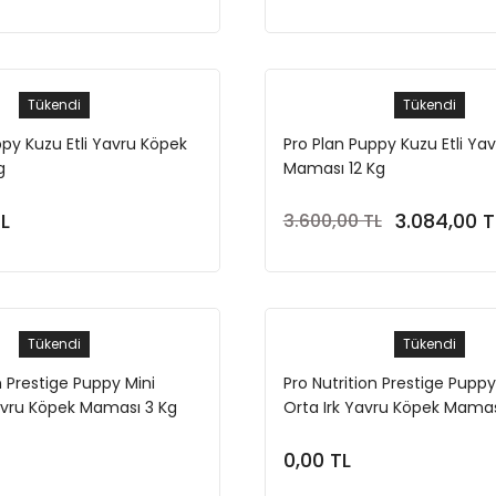
Tükendi
Tükendi
ppy Kuzu Etli Yavru Köpek
Pro Plan Puppy Kuzu Etli Ya
g
Maması 12 Kg
TL
3.084,00 T
3.600,00 TL
Stokta Yok
Stokta Yok
Tükendi
Tükendi
n Prestige Puppy Mini
Pro Nutrition Prestige Pup
avru Köpek Maması 3 Kg
Orta Irk Yavru Köpek Mamas
0,00 TL
Stokta Yok
Stokta Yok