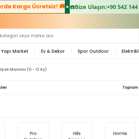
e Kargo Ücretsiz! 🚚
☎️
Bize Ulaşın:
+90 542 144 38
Yapı Market
Ev & Dekor
Spor Outdoor
Elektrikl
öpek Maması (0 - 12 Ay)
iler
Toplam 
Pro
Hills
Homie