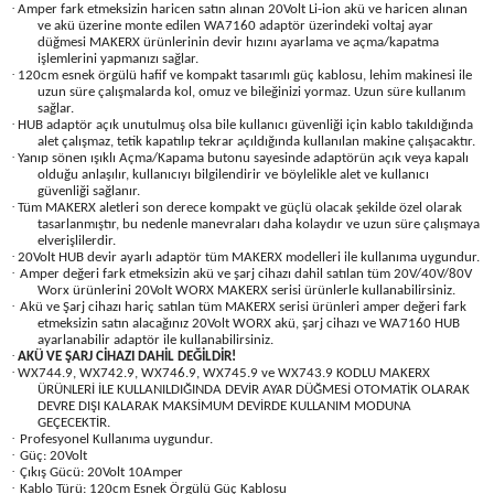
·
Amper fark etmeksizin haricen satın alınan 20Volt Li-ion akü ve haricen alınan
Seyahat Ürünleri
Konserve Yaş Mamalar
Yan Keski
Planyalar
ve akü üzerine monte edilen WA7160 adaptör üzerindeki voltaj ayar
düğmesi MAKERX ürünlerinin devir hızını ayarlama ve açma/kapatma
işlemlerini yapmanızı sağlar.
Taraklar ve Fırçalar
Zımba Tabancaları
Polisaj Makinesi
·
120cm esnek örgülü hafif ve kompakt tasarımlı güç kablosu, lehim makinesi ile
uzun süre çalışmalarda kol, omuz ve bileğinizi yormaz. Uzun süre kullanım
sağlar.
·
Raspalar
HUB adaptör açık unutulmuş olsa bile kullanıcı güvenliği için kablo takıldığında
alet çalışmaz, tetik kapatılıp tekrar açıldığında kullanılan makine çalışacaktır.
·
Yanıp sönen ışıklı Açma/Kapama butonu sayesinde adaptörün açık veya kapalı
olduğu anlaşılır, kullanıcıyı bilgilendirir ve böylelikle alet ve kullanıcı
Seramik Kesme Makineleri
güvenliği sağlanır.
·
Tüm MAKERX aletleri son derece kompakt ve güçlü olacak şekilde özel olarak
tasarlanmıştır, bu nedenle manevraları daha kolaydır ve uzun süre çalışmaya
Sıcak Hava Tabancaları
elverişlilerdir.
·
20Volt HUB devir ayarlı adaptör tüm MAKERX modelleri ile kullanıma uygundur.
·
Amper değeri fark etmeksizin akü ve şarj cihazı dahil satılan tüm 20V/40V/80V
Silikon ve Mum Tabancaları
Worx ürünlerini 20Volt WORX MAKERX serisi ürünlerle kullanabilirsiniz.
·
Akü ve Şarj cihazı hariç satılan tüm MAKERX serisi ürünleri amper değeri fark
etmeksizin satın alacağınız 20Volt WORX akü, şarj cihazı ve WA7160 HUB
ayarlanabilir adaptör ile kullanabilirsiniz.
Somun Sıkma Makineleri
·
AKÜ VE ŞARJ CİHAZI DAHİL DEĞİLDİR!
·
WX744.9, WX742.9, WX746.9, WX745.9 ve WX743.9 KODLU MAKERX
ÜRÜNLERİ İLE KULLANILDIĞINDA DEVİR AYAR DÜĞMESİ OTOMATİK OLARAK
Taşlamalar
DEVRE DIŞI KALARAK MAKSİMUM DEVİRDE KULLANIM MODUNA
GEÇECEKTİR.
·
Profesyonel Kullanıma uygundur.
Tilki Kuyruğu
·
Güç: 20Volt
·
Çıkış Gücü: 20Volt 10Amper
·
Kablo Türü: 120cm Esnek Örgülü Güç Kablosu