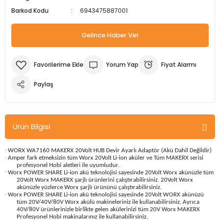
Barkod Kodu
6943475887001
m Ürünleri
Köpek Elbiseleri
Kedi Oyuncakları
İşkenceler ve Mengeneler
Döşeme Çivi Zımba Çakma Makineler
Gelince Haber Ver
i
Köpek Kapıları
Kedi Sağlık Ürünleri
Kargaburun
Elektrikli Tornavidalar
Köpek Kemikleri
Kedi Şampuanları
Lokma Takımları
Frezeler
Yorum Yap
Fiyat Alarmı
Köpek Kuru Mamalar
Kedi Tarak ve Fırçaları
Makaslar
Hava Kompresörleri
Paylaş
Köpek Mama ve Su Kapları
Kedi Taşıma Çantaları
Maket Bıçakları
Hobi Ürünleri
Ürün Bilgisi
Köpek Ödülleri
Kedi Tasmaları
Pense
Karıştırıcılar
·
WORX WA7160 MAKERX 20Volt HUB Devir Ayarlı Adaptör (Akü Dahil Değildir)
Köpek Oyuncakları
Kedi Tırmalama Ürünleri
Perçin Tabancaları
Kaynak Makineleri
·
Amper fark etmeksizin tüm Worx 20Volt Li-ion aküler ve Tüm MAKERX serisi
profesyonel Hobi aletleri ile uyumludur.
·
Worx POWER SHARE Li-ion akü teknolojisi sayesinde 20Volt Worx akünüzle tüm
Köpek Tasmaları
Kedi Tuvaleti ve Kum Kapları
Testere
Kırıcı Deliciler/Kırıcılar
20Volt Worx MAKERX şarjlı ürünlerini çalıştırabilirsiniz. 20Volt Worx
akünüzle yüzlerce Worx şarjlı ürününü çalıştırabilirsiniz.
·
Worx POWER SHARE Li-ion akü teknolojisi sayesinde 20Volt WORX akünüzü
tüm 20V/40V/80V Worx akülü makineleriniz ile kullanabilirsiniz. Ayrıca
Köpek Yatakları
Kedi Yatakları
Tornavidalar
Matkaplar
40V/80V ürünlerinizle birlikte gelen akülerinizi tüm 20V Worx MAKERX
Profesyonel Hobi makinalarınız ile kullanabilirsiniz.