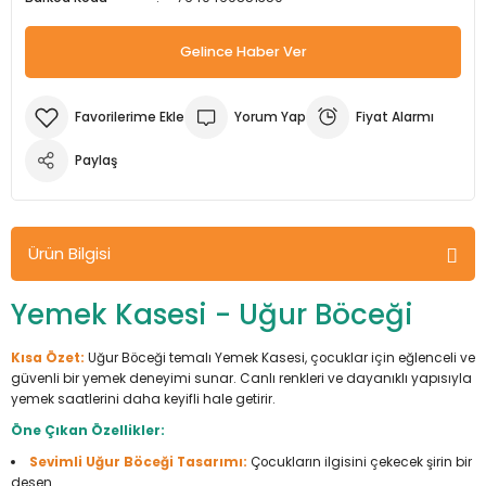
m Ürünleri
Köpek Elbiseleri
Kedi Oyuncakları
İşkenceler ve Mengeneler
Döşeme Çivi Zımba Çakma Makineler
Gelince Haber Ver
i
Köpek Kapıları
Kedi Sağlık Ürünleri
Kargaburun
Elektrikli Tornavidalar
Yorum Yap
Fiyat Alarmı
Köpek Kemikleri
Kedi Şampuanları
Lokma Takımları
Frezeler
Paylaş
Köpek Kuru Mamalar
Kedi Tarak ve Fırçaları
Makaslar
Hava Kompresörleri
Köpek Mama ve Su Kapları
Kedi Taşıma Çantaları
Maket Bıçakları
Hobi Ürünleri
Ürün Bilgisi
Köpek Ödülleri
Kedi Tasmaları
Pense
Karıştırıcılar
Yemek Kasesi - Uğur Böceği
Köpek Oyuncakları
Kedi Tırmalama Ürünleri
Perçin Tabancaları
Kaynak Makineleri
Kısa Özet:
Uğur Böceği temalı Yemek Kasesi, çocuklar için eğlenceli ve
güvenli bir yemek deneyimi sunar. Canlı renkleri ve dayanıklı yapısıyla
Köpek Tasmaları
Kedi Tuvaleti ve Kum Kapları
Testere
Kırıcı Deliciler/Kırıcılar
yemek saatlerini daha keyifli hale getirir.
Öne Çıkan Özellikler:
Köpek Yatakları
Kedi Yatakları
Tornavidalar
Matkaplar
Sevimli Uğur Böceği Tasarımı:
Çocukların ilgisini çekecek şirin bir
desen.