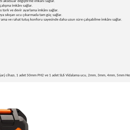
lı aksesuar değiştirme imkânı sağlar.
çalışma imkânı sağlar.
as tork ve devir ayarlama imkânı sağlar.
ya sıkışan ucu çıkarmada tam güç sağlar.
vrama ve rahat tutuş konforu sayesinde daha uzun süre çalışabilme imkânı sağlar.
ı Şarj cihazı, 1 adet 50mm PH2 ve 1 adet SL6 Vidalama ucu, 2mm, 3mm, 4mm, 5mm Hex me