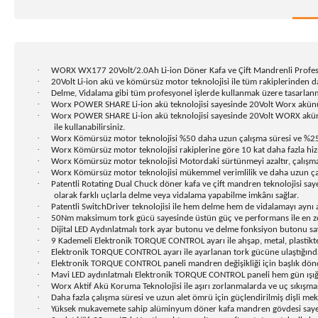
·
WORX WX177 20Volt/2.0Ah Li-ion Döner Kafa ve Çift Mandrenli Profes
·
20Volt Li-ion akü ve kömürsüz motor teknolojisi ile tüm rakiplerinden 
·
Delme, Vidalama gibi tüm profesyonel işlerde kullanmak üzere tasarlanm
·
Worx POWER SHARE Li-ion akü teknolojisi sayesinde 20Volt Worx akünüzle 
·
Worx POWER SHARE Li-ion akü teknolojisi sayesinde 20Volt WORX akünüzü
ile kullanabilirsiniz.
·
Worx Kömürsüz motor teknolojisi %50 daha uzun çalışma süresi ve %25 
·
Worx Kömürsüz motor teknolojisi rakiplerine göre 10 kat daha fazla hi
·
Worx Kömürsüz motor teknolojisi Motordaki sürtünmeyi azaltır, çalışm
·
Worx Kömürsüz motor teknolojisi mükemmel verimlilik ve daha uzun çal
·
Patentli Rotating Dual Chuck döner kafa ve çift mandren teknolojisi say
olarak farklı uçlarla delme veya vidalama yapabilme imkânı sağlar.
·
Patentli SwitchDriver teknolojisi ile hem delme hem de vidalamayı aynı
·
50Nm maksimum tork gücü sayesinde üstün güç ve performans ile en z
·
Dijital LED Aydınlatmalı tork ayar butonu ve delme fonksiyon butonu s
·
9 Kademeli Elektronik TORQUE CONTROL ayarı ile ahşap, metal, plastikt
·
Elektronik TORQUE CONTROL ayarı ile ayarlanan tork gücüne ulaştığınd
·
Elektronik TORQUE CONTROL paneli mandren değişikliği için başlık dönd
·
Mavi LED aydınlatmalı Elektronik TORQUE CONTROL paneli hem gün ışığın
·
Worx Aktif Akü Koruma Teknolojisi ile aşırı zorlanmalarda ve uç sıkışmas
·
Daha fazla çalışma süresi ve uzun alet ömrü için güçlendirilmiş dişli me
·
Yüksek mukavemete sahip alüminyum döner kafa mandren gövdesi sayes