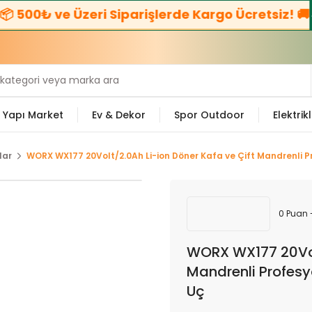
zeri Siparişlerde Kargo Ücretsiz! 🚚
☎️
Bize Ulaşı
Yapı Market
Ev & Dekor
Spor Outdoor
Elektrikl
lar
WORX WX177 20Volt/2.0Ah Li-ion Döner Kafa ve Çift Mandrenli P
0 Puan 
WORX WX177 20Volt
Mandrenli Profesy
Uç