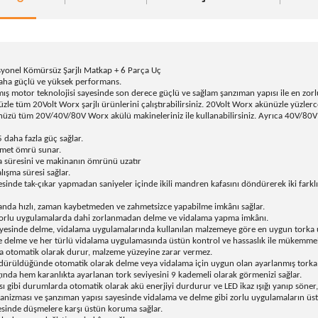
yonel Kömürsüz Şarjlı Matkap + 6 Parça Uç
daha güçlü ve yüksek performans.
ış motor teknolojisi sayesinde son derece güçlü ve sağlam şanzıman yapısı ile en zor
tüm 20Volt Worx şarjlı ürünlerini çalıştırabilirsiniz. 20Volt Worx akünüzle yüzlerce 
 tüm 20V/40V/80V Worx akülü makineleriniz ile kullanabilirsiniz. Ayrıca 40V/80V ür
daha fazla güç sağlar.
zmet ömrü sunar.
a süresini ve makinanın ömrünü uzatır
ışma süresi sağlar.
esinde tak-çıkar yapmadan saniyeler içinde ikili mandren kafasını döndürerek iki fark
 anda hızlı, zaman kaybetmeden ve zahmetsizce yapabilme imkânı sağlar.
orlu uygulamalarda dahi zorlanmadan delme ve vidalama yapma imkânı.
ayesinde delme, vidalama uygulamalarında kullanılan malzemeye göre en uygun torka u
e delme ve her türlü vidalama uygulamasında üstün kontrol ve hassaslık ile mükemmel 
a otomatik olarak durur, malzeme yüzeyine zarar vermez.
ürüldüğünde otomatik olarak delme veya vidalama için uygun olan ayarlanmış torka g
da hem karanlıkta ayarlanan tork seviyesini 9 kademeli olarak görmenizi sağlar.
ı gibi durumlarda otomatik olarak akü enerjiyi durdurur ve LED ikaz ışığı yanıp söner,
kanizması ve şanzıman yapısı sayesinde vidalama ve delme gibi zorlu uygulamaların üste
inde düşmelere karşı üstün koruma sağlar.