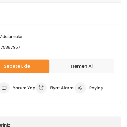
 Vidalamalar
475887957
Sepete Ekle
Hemen Al
Yorum Yap
Fiyat Alarmı
Paylaş
riniz