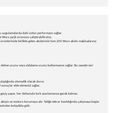
lu uygulamalarda dahi üstün performans sağlar.
Worx şarjlı ürününü çalıştırabilirsiniz.
ünlerinizle birlikte gelen akülerinizi tüm 20V Worx akülü makinalarınız
lı delme ucunu veya vidalama ucunu kullanmanızı sağlar. Bu sayede seri
laştığında otomatik olarak durur.
sonuçlar elde etmenizi sağlar,
eçiş yapar, her defasında tork ayarlamanıza gerek kalmaz.
 aküyü ve motoru korumaya alır. Tetiğe tekrar basıldığında çalışmaya başlar.
sinden kolaylıkla gelir.