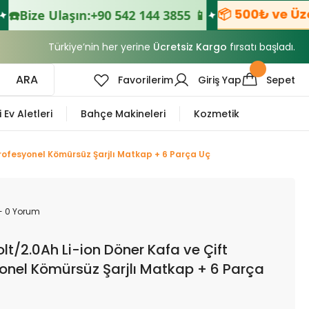
📦 500₺ ve Üzeri Siparişle
n:
+90 542 144 3855 📱
Türkiye’nin her yerine
Ücretsiz Kargo
fırsatı başladı.
ARA
Favorilerim
Giriş Yap
Sepet
i Ev Aletleri
Bahçe Makineleri
Kozmetik
rofesyonel Kömürsüz Şarjlı Matkap + 6 Parça Uç
- 0 Yorum
/2.0Ah Li-ion Döner Kafa ve Çift
onel Kömürsüz Şarjlı Matkap + 6 Parça