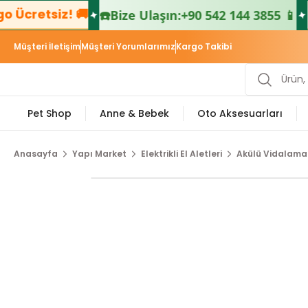
🚚
📦 500₺ ve Ü
☎️
Bize Ulaşın:
+90 542 144 3855 📱
Müşteri İletişim
Müşteri Yorumlarımız
Kargo Takibi
Pet Shop
Anne & Bebek
Oto Aksesuarları
Anasayfa
Yapı Market
Elektrikli El Aletleri
Akülü Vidalama