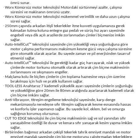
Üfleme Makineleri
ömrü sunar.
·
Worx Kömürsüz motor teknolojisi Motordaki sürtünmeyi azaltır, çalışma
süresini ve makinanın ömrünü uzatır.
·
Worx Kömürsüz motor teknolojisi mükemmel verimlilik ve daha uzun çalışma
Zımparalar
süresi sağlar.
·
250mm çapında arkadan itişli tekerlekler itme kuvveti uygulamanıza gerek
kalmadan tutma koluna entegre gaz pedalı ve sürüş hız ayarı sayesinde
engebeli veya dik açılı arazilerde zorlanmadan çimleri biçmenize imkân
sağlar.
·
Auto-IntelliCut™ teknolojisi sayesinde çim yüksekliği veya yoğunluğuna göre
motor çalışma performansını maksimum kesme gücü veya çalışma süresine
göre otomatik olarak ayarlar. Bu sayede zaman ve pil enerjisinden tasarruf
etmenizi sağlar.
·
Auto-IntelliCut™ teknolojisi ile gerektiği kadar güç harcayarak, ıslak ve yüksek
çimlerde motor torkunu otomatik olarak artırarak çim biçme makinesinin
zorlanmasını ve sıkışmasını engeller.
·
Malçlama kolu ile biçilen çimlerin çim toplama haznesine veya çim üzerine
bırakılması için hızlı ve pratik kullanım sağlar.
·
TOOL-LESS Anahtarsız 7 kademeli yükseklik ayarı sayesinde çimlerin yoğunluğu
ve yüksekliğine göre 20mm ile 80mm aralığında ayarlanarak kademeli olarak
çim biçme imkânı sağlar.
·
Anti-Vibrasyon, titreşim engelleme teknolojisi sayesinde, karşı denge
mekanizmasıyla neredeyse sıfır titreşim sağlayarak kesme esnasında hassas
ve konforlu işler yapmanızı sağlar. Bu sayede kol, eklem, bel ve omurga
sağlığınızı korumuş olursunuz.
·
CUT TO EDGE teknolojisi ile çim biçme makinesinin sağ ve sol yanından sıfır
yanaşabilme özelliği ile duvar ve kenara sıfır yanaşarak kesim yapma imkânı
sağlar.
·
Birbirinden bağımsız arkadan çekişli tekerlek tahrik emniyet mandalı ve motor
emniyet mandalı sayesinde çim biçme motorunu çalıştırmadan tekerleklere