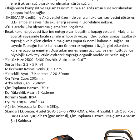
enerji akışını sağlayarak yorulmadan sürüş sağlar.
·
Olağanüstü kompakt ve sağlam tasarımı tüm alanlarda uzun süre yorulmadan
çalışma imkânı sağlar.
·
BASECAMP özelliği ile Akü ve alet üzerinde yer alan akü şarj seviyesini gösteren
LED lambalar sayesinde akü enerji seviyesini görebilme imkânı.
·
3'ü 1 arada: Çim Biçme/Malçlama/Yan Boşaltma
·
Bıçak koruma gövdesi üzerine entegre yan boşaltma kapağı ve dahili Malçlama
aparatı sayesinde biçilen çimlerin toprak yüzeyindeki buharlaşmayı azaltarak
toprağın ve biçilen çimlerin malçlama yaparak nemli kalmasını sağlar. Bu
sayede Toprağın temiz kalmasını önleyerek yağmur, rüzgâr gibi etkenlere
karşı erozyonu engeller. Doğrudan güneş ışığını azalttığı ve nem tuttuğu için
biyolojik aktiviteyi etkinleştirerek toprağa organik madde ve besin sağlar.
·
Yüksüz Hızı: 2800 -3400 Dev/dk. Auto-IntelliCut™
·
Sürüş Hızı: 2,2 – 5 Km/h
·
Maksimum Kesme Genişliği: 51 cm
·
Yükseklik Ayarı: 7 Kademeli / 20-80mm
·
Ön Teker Çapı: 200mm
·
Arka Teker Çapı: 250mm
·
Çim Toplama Haznesi: 70Lt.
·
Kol Yükseklik Ayarı: 3 Kademe
·
Koruma Sınıfı: IPX4
·
Uyumlu Bıçak: WA6333
·
Ağırlık (Aksesuarlar Dahil): 35Kg.
·
Standart Ekipman: 4 adet 20Volt Li-ion PRO 4.0Ah. Akü, 4 Saatlik Hızlı Qad Port
BASECAMP Şarj cihazı (güç ünitesi), Çim Toplama Haznesi, Malçlama Aparatı,
Şarj Kablosu