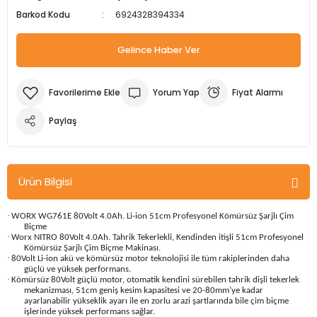
Barkod Kodu
6924328394334
m Ürünleri
Köpek Elbiseleri
Kedi Oyuncakları
İşkenceler ve Mengeneler
Döşeme Çivi Zımba Çakma Makineler
Gelince Haber Ver
i
Köpek Kapıları
Kedi Sağlık Ürünleri
Kargaburun
Elektrikli Tornavidalar
Köpek Kemikleri
Kedi Şampuanları
Lokma Takımları
Frezeler
Yorum Yap
Fiyat Alarmı
Köpek Kuru Mamalar
Kedi Tarak ve Fırçaları
Makaslar
Hava Kompresörleri
Paylaş
Köpek Mama ve Su Kapları
Kedi Taşıma Çantaları
Maket Bıçakları
Hobi Ürünleri
Ürün Bilgisi
Köpek Ödülleri
Kedi Tasmaları
Pense
Karıştırıcılar
·
WORX WG761E 80Volt 4.0Ah. Li-ion 51cm Profesyonel Kömürsüz Şarjlı Çim
Köpek Oyuncakları
Kedi Tırmalama Ürünleri
Perçin Tabancaları
Kaynak Makineleri
Biçme
·
Worx NITRO 80Volt 4.0Ah. Tahrik Tekerlekli, Kendinden itişli 51cm Profesyonel
Kömürsüz Şarjlı Çim Biçme Makinası.
·
Köpek Tasmaları
Kedi Tuvaleti ve Kum Kapları
Testere
Kırıcı Deliciler/Kırıcılar
80Volt Li-ion akü ve kömürsüz motor teknolojisi ile tüm rakiplerinden daha
güçlü ve yüksek performans.
·
Kömürsüz 80Volt güçlü motor, otomatik kendini sürebilen tahrik dişli tekerlek
mekanizması, 51cm geniş kesim kapasitesi ve 20-80mm’ye kadar
Köpek Yatakları
Kedi Yatakları
Tornavidalar
Matkaplar
ayarlanabilir yükseklik ayarı ile en zorlu arazi şartlarında bile çim biçme
işlerinde yüksek performans sağlar.