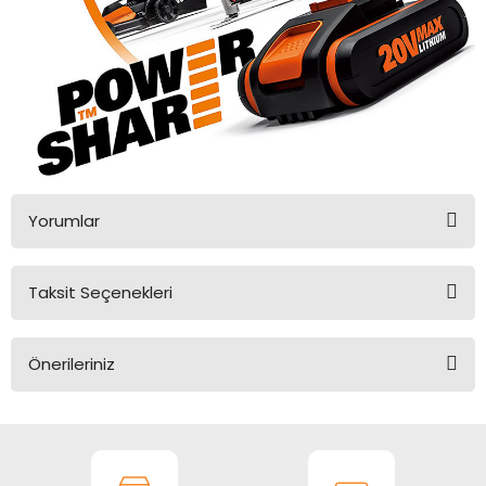
Yorumlar
Taksit Seçenekleri
Bu ürüne ilk yorumu siz yapın!
Önerileriniz
Yorum Yaz
Bu ürünün fiyat bilgisi, resim, ürün açıklamalarında ve diğer
konularda yetersiz gördüğünüz noktaları öneri formunu
kullanarak tarafımıza iletebilirsiniz.
Görüş ve önerileriniz için teşekkür ederiz.