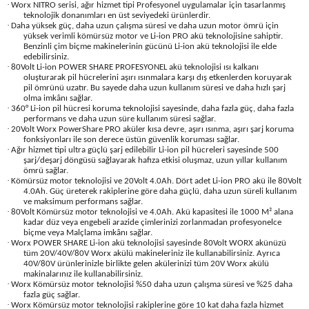
·
Worx NITRO serisi, ağır hizmet tipi Profesyonel uygulamalar için tasarlanmış
Seyahat Ürünleri
Konserve Yaş Mamalar
Yan Keski
Planyalar
teknolojik donanımları en üst seviyedeki ürünlerdir.
·
Daha yüksek güç, daha uzun çalışma süresi ve daha uzun motor ömrü için
yüksek verimli kömürsüz motor ve Li-ion PRO akü teknolojisine sahiptir.
Taraklar ve Fırçalar
Zımba Tabancaları
Polisaj Makinesi
Benzinli çim biçme makinelerinin gücünü Li-ion akü teknolojisi ile elde
edebilirsiniz.
·
80Volt Li-ion POWER SHARE PROFESYONEL akü teknolojisi ısı kalkanı
oluşturarak pil hücrelerini aşırı ısınmalara karşı dış etkenlerden koruyarak
Raspalar
pil ömrünü uzatır. Bu sayede daha uzun kullanım süresi ve daha hızlı şarj
olma imkânı sağlar.
·
360° Li-ion pil hücresi koruma teknolojisi sayesinde, daha fazla güç, daha fazla
Seramik Kesme Makineleri
performans ve daha uzun süre kullanım süresi sağlar.
·
20Volt Worx PowerShare PRO aküler kısa devre, aşırı ısınma, aşırı şarj koruma
fonksiyonları ile son derece üstün güvenlik koruması sağlar.
Sıcak Hava Tabancaları
·
Ağır hizmet tipi ultra güçlü şarj edilebilir Li-ion pil hücreleri sayesinde 500
şarj/deşarj döngüsü sağlayarak hafıza etkisi oluşmaz, uzun yıllar kullanım
ömrü sağlar.
Silikon ve Mum Tabancaları
·
Kömürsüz motor teknolojisi ve 20Volt 4.0Ah. Dört adet Li-ion PRO akü ile 80Volt
4.0Ah. Güç üreterek rakiplerine göre daha güçlü, daha uzun süreli kullanım
ve maksimum performans sağlar.
·
80Volt Kömürsüz motor teknolojisi ve 4.0Ah. Akü kapasitesi ile 1000 M² alana
Somun Sıkma Makineleri
kadar düz veya engebeli arazide çimlerinizi zorlanmadan profesyonelce
biçme veya Malçlama imkânı sağlar.
·
Worx POWER SHARE Li-ion akü teknolojisi sayesinde 80Volt WORX akünüzü
Taşlamalar
tüm 20V/40V/80V Worx akülü makineleriniz ile kullanabilirsiniz. Ayrıca
40V/80V ürünlerinizle birlikte gelen akülerinizi tüm 20V Worx akülü
makinalarınız ile kullanabilirsiniz.
Tilki Kuyruğu
·
Worx Kömürsüz motor teknolojisi %50 daha uzun çalışma süresi ve %25 daha
fazla güç sağlar.
·
Worx Kömürsüz motor teknolojisi rakiplerine göre 10 kat daha fazla hizmet