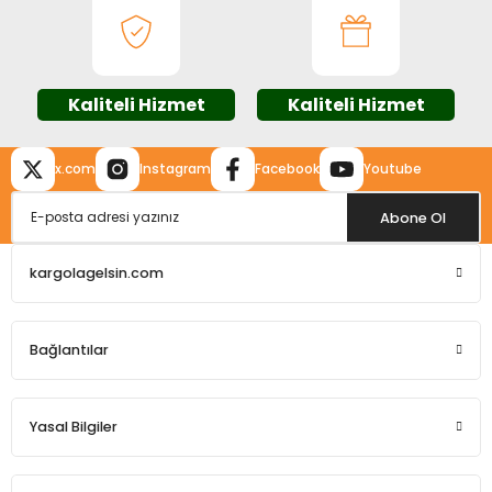
Üfleme Makineleri
Ürün fiyatı diğer sitelerden daha pahalı.
Bu ürüne benzer farklı alternatifler olmalı.
Zımparalar
Kaliteli Hizmet
Kaliteli Hizmet
x.com
Instagram
Facebook
Youtube
Gönder
Abone Ol
kargolagelsin.com
Bağlantılar
Yasal Bilgiler