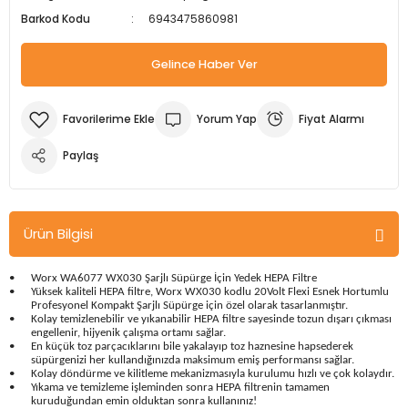
Barkod Kodu
6943475860981
m Ürünleri
Köpek Elbiseleri
Kedi Oyuncakları
İşkenceler ve Mengeneler
Döşeme Çivi Zımba Çakma Makineler
Gelince Haber Ver
i
Köpek Kapıları
Kedi Sağlık Ürünleri
Kargaburun
Elektrikli Tornavidalar
Köpek Kemikleri
Kedi Şampuanları
Lokma Takımları
Frezeler
Yorum Yap
Fiyat Alarmı
Köpek Kuru Mamalar
Kedi Tarak ve Fırçaları
Makaslar
Hava Kompresörleri
Paylaş
Köpek Mama ve Su Kapları
Kedi Taşıma Çantaları
Maket Bıçakları
Hobi Ürünleri
Ürün Bilgisi
Köpek Ödülleri
Kedi Tasmaları
Pense
Karıştırıcılar
•
Worx WA6077 WX030 Şarjlı Süpürge İçin Yedek HEPA Filtre
Köpek Oyuncakları
Kedi Tırmalama Ürünleri
Perçin Tabancaları
Kaynak Makineleri
•
Yüksek kaliteli HEPA filtre, Worx WX030 kodlu 20Volt Flexi Esnek Hortumlu
Profesyonel Kompakt Şarjlı Süpürge için özel olarak tasarlanmıştır.
•
Kolay temizlenebilir ve yıkanabilir HEPA filtre sayesinde tozun dışarı çıkması
Köpek Tasmaları
Kedi Tuvaleti ve Kum Kapları
Testere
Kırıcı Deliciler/Kırıcılar
engellenir, hijyenik çalışma ortamı sağlar.
•
En küçük toz parçacıklarını bile yakalayıp toz haznesine hapsederek
süpürgenizi her kullandığınızda maksimum emiş performansı sağlar.
•
Kolay döndürme ve kilitleme mekanizmasıyla kurulumu hızlı ve çok kolaydır.
Köpek Yatakları
Kedi Yatakları
Tornavidalar
Matkaplar
•
Yıkama ve temizleme işleminden sonra HEPA filtrenin tamamen
kuruduğundan emin olduktan sonra kullanınız!