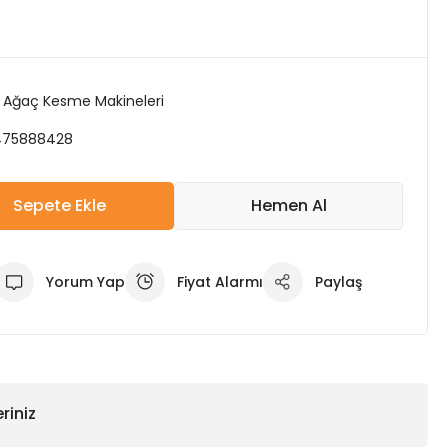
li Ağaç Kesme Makineleri
475888428
Sepete Ekle
Hemen Al
Yorum Yap
Fiyat Alarmı
Paylaş
riniz