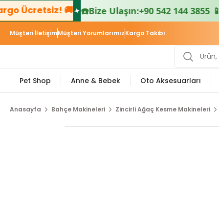
etsiz! 🚚
📦 5
☎️
Bize Ulaşın:
+90 542 144 3855 📱
Müşteri İletişim
Müşteri Yorumlarımız
Kargo Takibi
Pet Shop
Anne & Bebek
Oto Aksesuarları
Anasayfa
Bahçe Makineleri
Zincirli Ağaç Kesme Makineleri