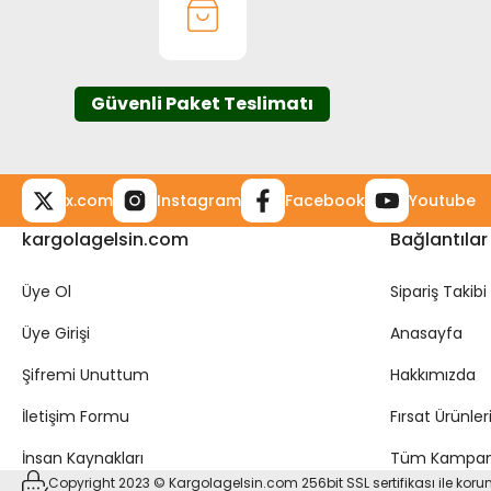
Ürün fiyatı diğer sitelerden daha pahalı.
Bu ürüne benzer farklı alternatifler olmalı.
Güvenli Paket Teslimatı
x.com
Instagram
Facebook
Youtube
kargolagelsin.com
Bağlantılar
Üye Ol
Sipariş Takibi
Üye Girişi
Anasayfa
Şifremi Unuttum
Hakkımızda
İletişim Formu
Fırsat Ürünler
İnsan Kaynakları
Tüm Kampan
Copyright 2023 © Kargolagelsin.com 256bit SSL sertifikası ile kor