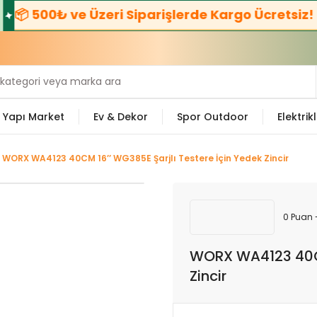
00₺ ve Üzeri Siparişlerde Kargo Ücretsiz! 🚚
☎️
Bi
Yapı Market
Ev & Dekor
Spor Outdoor
Elektrikl
WORX WA4123 40CM 16’’ WG385E Şarjlı Testere İçin Yedek Zincir
0 Puan 
WORX WA4123 40CM
Zincir