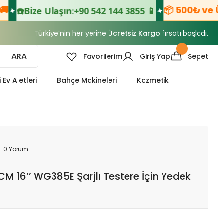
📦 500₺ ve Üzeri Si
ze Ulaşın:
+90 542 144 3855 📱
Türkiye’nin her yerine
Ücretsiz Kargo
fırsatı başladı.
ARA
Favorilerim
Giriş Yap
Sepet
i Ev Aletleri
Bahçe Makineleri
Kozmetik
- 0 Yorum
 16’’ WG385E Şarjlı Testere İçin Yedek