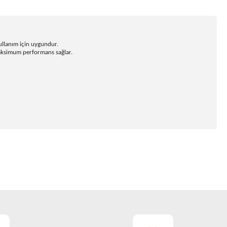
kullanım için uygundur.
 maksimum performans sağlar.
ıza iletebilirsiniz.