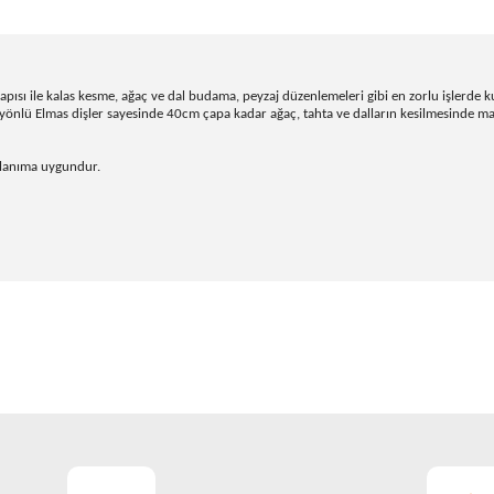
yapısı ile kalas kesme, ağaç ve dal budama, peyzaj düzenlemeleri gibi en zorlu işlerde 
ift yönlü Elmas dişler sayesinde 40cm çapa kadar ağaç, tahta ve dalların kesilmesinde
llanıma uygundur.
onularda yetersiz gördüğünüz noktaları öneri formunu kullanarak tarafım
Bu ürüne ilk yorumu siz yapın!
Yorum Yaz