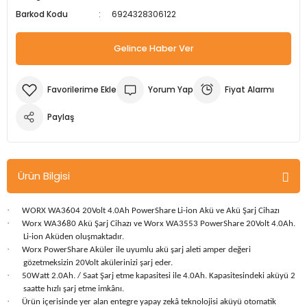
Barkod Kodu
6924328306122
m Ürünleri
Köpek Elbiseleri
Kedi Oyuncakları
İşkenceler ve Mengeneler
Döşeme Çivi Zımba Çakma Makineler
Gelince Haber Ver
i
Köpek Kapıları
Kedi Sağlık Ürünleri
Kargaburun
Elektrikli Tornavidalar
Köpek Kemikleri
Kedi Şampuanları
Lokma Takımları
Frezeler
Yorum Yap
Fiyat Alarmı
Köpek Kuru Mamalar
Kedi Tarak ve Fırçaları
Makaslar
Hava Kompresörleri
Paylaş
Köpek Mama ve Su Kapları
Kedi Taşıma Çantaları
Maket Bıçakları
Hobi Ürünleri
Ürün Bilgisi
Köpek Ödülleri
Kedi Tasmaları
Pense
Karıştırıcılar
·
WORX WA3604 20Volt 4.0Ah PowerShare Li-ion Akü ve Akü Şarj Cihazı
Köpek Oyuncakları
Kedi Tırmalama Ürünleri
Perçin Tabancaları
Kaynak Makineleri
·
Worx WA3680 Akü Şarj Cihazı ve Worx WA3553 PowerShare 20Volt 4.0Ah.
Li-ion Aküden oluşmaktadır.
·
Worx PowerShare Aküler ile uyumlu akü şarj aleti amper değeri
Köpek Tasmaları
Kedi Tuvaleti ve Kum Kapları
Testere
Kırıcı Deliciler/Kırıcılar
gözetmeksizin 20Volt akülerinizi şarj eder.
·
50Watt 2.0Ah. / Saat Şarj etme kapasitesi ile 4.0Ah. Kapasitesindeki aküyü 2
Köpek Yatakları
Kedi Yatakları
Tornavidalar
Matkaplar
saatte hızlı şarj etme imkânı.
·
Ürün içerisinde yer alan entegre yapay zekâ teknolojisi aküyü otomatik