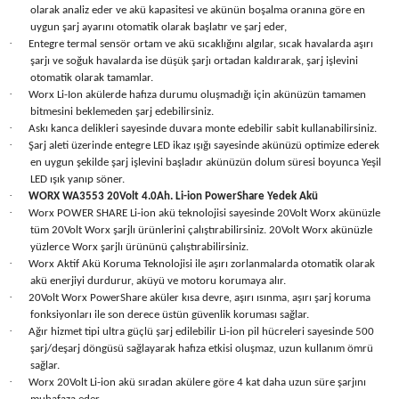
olarak analiz eder ve akü kapasitesi ve akünün boşalma oranına göre en
Seyahat Ürünleri
Konserve Yaş Mamalar
Yan Keski
Planyalar
uygun şarj ayarını otomatik olarak başlatır ve şarj eder,
·
Entegre termal sensör ortam ve akü sıcaklığını algılar, sıcak havalarda aşırı
Taraklar ve Fırçalar
Zımba Tabancaları
Polisaj Makinesi
şarjı ve soğuk havalarda ise düşük şarjı ortadan kaldırarak, şarj işlevini
otomatik olarak tamamlar.
·
Worx Li-Ion akülerde hafıza durumu oluşmadığı için akünüzün tamamen
Raspalar
bitmesini beklemeden şarj edebilirsiniz.
·
Askı kanca delikleri sayesinde duvara monte edebilir sabit kullanabilirsiniz.
·
Seramik Kesme Makineleri
Şarj aleti üzerinde entegre LED ikaz ışığı sayesinde akünüzü optimize ederek
en uygun şekilde şarj işlevini başladır akünüzün dolum süresi boyunca Yeşil
LED ışık yanıp söner.
Sıcak Hava Tabancaları
·
WORX WA3553 20Volt 4.0Ah. Li-ion PowerShare Yedek Akü
·
Worx POWER SHARE Li-ion akü teknolojisi sayesinde 20Volt Worx akünüzle
tüm 20Volt Worx şarjlı ürünlerini çalıştırabilirsiniz. 20Volt Worx akünüzle
Silikon ve Mum Tabancaları
yüzlerce Worx şarjlı ürününü çalıştırabilirsiniz.
·
Worx Aktif Akü Koruma Teknolojisi ile aşırı zorlanmalarda otomatik olarak
Somun Sıkma Makineleri
akü enerjiyi durdurur, aküyü ve motoru korumaya alır.
·
20Volt Worx PowerShare aküler kısa devre, aşırı ısınma, aşırı şarj koruma
fonksiyonları ile son derece üstün güvenlik koruması sağlar.
Taşlamalar
·
Ağır hizmet tipi ultra güçlü şarj edilebilir Li-ion pil hücreleri sayesinde 500
şarj/deşarj döngüsü sağlayarak hafıza etkisi oluşmaz, uzun kullanım ömrü
Tilki Kuyruğu
sağlar.
·
Worx 20Volt Li-ion akü sıradan akülere göre 4 kat daha uzun süre şarjını