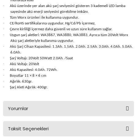
muhafaza eder
Üfleme Makineleri
·
Akü üzerinde yer alan akü şarj seviyesini gösteren 3 kademeli LED lamba
sayesinde akü enerji seviyesini görebilme imkânı.
·
Zımparalar
Tüm Worx ürünleri ile kullanıma uygundur.
·
CE/RoHS sertifikalarına uygundur, Hg/Cd/Pb içermez,
·
Çevre kirliliği içermez daha güvenli ve uzun süre kullanım sağlar.
·
Uygun şarj aletleri: WA3867, WA3880, WA3883, Ayrıca tüm 20Volt Worx
Akü şarj aletleriyle kullanıma uygundur.
·
Akü Şarj Cihazı Kapasitesi: 1.3Ah. 1.5Ah. 2.0Ah. 2.5Ah. 3.0Ah. 4.0Ah. 5.0Ah.
6.0Ah.
·
Şarj Voltajı: 20Volt 50Watt 2.0Ah. /Saat
·
Akü Voltajı: 20Volt
·
Akü Kapasitesi: 4.0Ah. 72Wh.
·
Boyutlar 11 × 8 × 6 cm
·
Ağırlık: 630gr.
·
Şarj Aleti Ağırlık: 400gr.
Yorumlar
Taksit Seçenekleri
Bu ürüne ilk yorumu siz yapın!