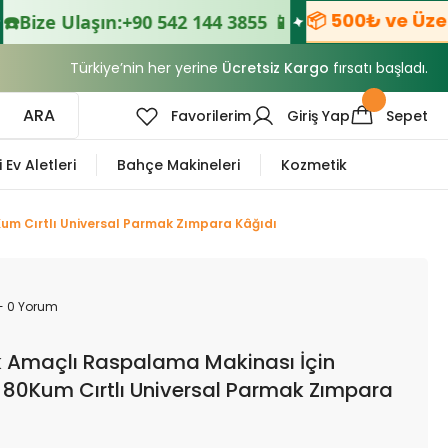
📦 500₺ ve Üzeri 
️
Bize Ulaşın:
+90 542 144 3855 📱
Türkiye’nin her yerine
Ücretsiz Kargo
fırsatı başladı.
ARA
Favorilerim
Giriş Yap
Sepet
i Ev Aletleri
Bahçe Makineleri
Kozmetik
m Cırtlı Universal Parmak Zımpara Kâğıdı
- 0 Yorum
Amaçlı Raspalama Makinası İçin
0Kum Cırtlı Universal Parmak Zımpara