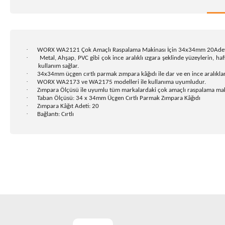
·
WORX WA2121 Çok Amaçlı Raspalama Makinası İçin 34x34mm 20Adet 8
·
Metal, Ahşap, PVC gibi çok ince aralıklı ızgara şeklinde yüzeylerin, haf
kullanım sağlar.
·
34x34mm üçgen cırtlı parmak zımpara kâğıdı ile dar ve en ince aralıkl
·
WORX WA2173 ve WA2175 modelleri ile kullanıma uyumludur.
·
Zımpara Ölçüsü ile uyumlu tüm markalardaki çok amaçlı raspalama maki
·
Taban Ölçüsü: 34 x 34mm Üçgen Cırtlı Parmak Zımpara Kâğıdı
·
Zımpara Kâğıt Adeti: 20
·
Bağlantı: Cırtlı
Bu ürünün fiyat bilgisi, resim, ürün açıklamalarında ve diğer k
Görüş ve önerileriniz için teşekkür ederiz.
Ürün resmi kalitesiz, bozuk veya görüntülenemiyor.
Ürün açıklamasında eksik bilgiler bulunuyor.