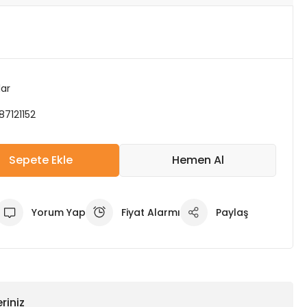
lar
87121152
Sepete Ekle
Hemen Al
Yorum Yap
Fiyat Alarmı
Paylaş
riniz