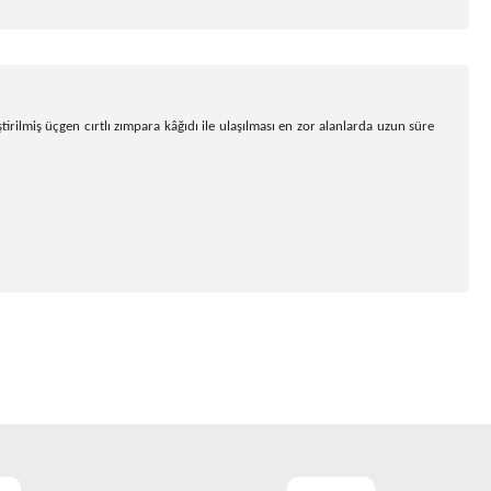
tirilmiş üçgen cırtlı zımpara kâğıdı ile ulaşılması en zor alanlarda uzun süre
ıza iletebilirsiniz.