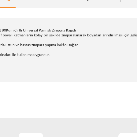
0Kum Cırtlı Universal Parmak Zımpara Kâğıdı
if boyalı katmanların kolay bir şekilde zımparalanarak boyadan arındırılması için geliş
arda üstün ve hassas zımpara yapma imkânı sağlar.
naları ile kullanıma uygundur.
onularda yetersiz gördüğünüz noktaları öneri formunu kullanarak tarafım
Bu ürüne ilk yorumu siz yapın!
Yorum Yaz