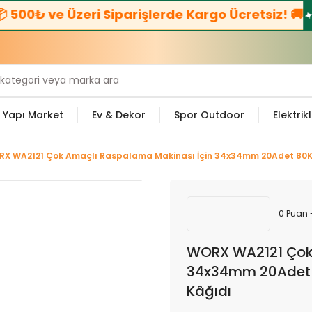
500₺ ve Üzeri Siparişlerde Kargo Ücretsiz! 🚚
☎
Yapı Market
Ev & Dekor
Spor Outdoor
Elektrikl
X WA2121 Çok Amaçlı Raspalama Makinası İçin 34x34mm 20Adet 80Ku
0 Puan 
WORX WA2121 Çok 
34x34mm 20Adet 8
Kâğıdı