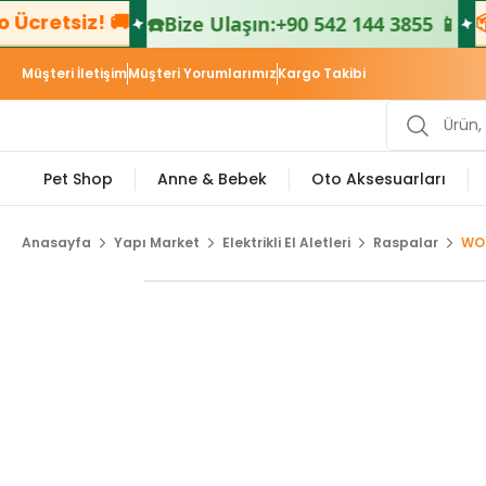
cretsiz! 🚚
📦 
☎️
Bize Ulaşın:
+90 542 144 3855 📱
Müşteri İletişim
Müşteri Yorumlarımız
Kargo Takibi
Pet Shop
Anne & Bebek
Oto Aksesuarları
Anasayfa
Yapı Market
Elektrikli El Aletleri
Raspalar
WOR