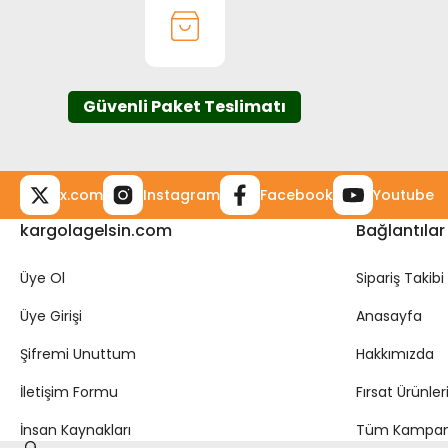
Ürün bilgilerinde hatalar bulunuyor.
Ürün fiyatı diğer sitelerden daha pahalı.
Bu ürüne benzer farklı alternatifler olmalı.
Güvenli Paket Teslimatı
x.com
Instagram
Facebook
Youtube
kargolagelsin.com
Bağlantılar
Üye Ol
Sipariş Takibi
Üye Girişi
Anasayfa
Şifremi Unuttum
Hakkımızda
İletişim Formu
Fırsat Ürünler
İnsan Kaynakları
Tüm Kampan