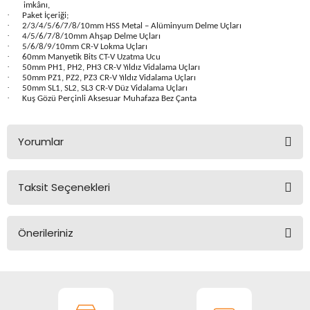
imkânı,
Seyahat Ürünleri
Konserve Yaş Mamalar
Yan Keski
Planyalar
·
Paket İçeriği;
·
2/3/4/5/6/7/8/10mm HSS Metal – Alüminyum Delme Uçları
·
4/5/6/7/8/10mm Ahşap Delme Uçları
Taraklar ve Fırçalar
Zımba Tabancaları
Polisaj Makinesi
·
5/6/8/9/10mm CR-V Lokma Uçları
·
60mm Manyetik Bits CT-V Uzatma Ucu
·
50mm PH1, PH2, PH3 CR-V Yıldız Vidalama Uçları
·
50mm PZ1, PZ2, PZ3 CR-V Yıldız Vidalama Uçları
Raspalar
·
50mm SL1, SL2, SL3 CR-V Düz Vidalama Uçları
·
Kuş Gözü Perçinli Aksesuar Muhafaza Bez Çanta
Seramik Kesme Makineleri
Yorumlar
Sıcak Hava Tabancaları
Silikon ve Mum Tabancaları
Taksit Seçenekleri
Bu ürüne ilk yorumu siz yapın!
Somun Sıkma Makineleri
Önerileriniz
Yorum Yaz
Taşlamalar
Bu ürünün fiyat bilgisi, resim, ürün açıklamalarında ve diğer
konularda yetersiz gördüğünüz noktaları öneri formunu
Tilki Kuyruğu
kullanarak tarafımıza iletebilirsiniz.
Görüş ve önerileriniz için teşekkür ederiz.