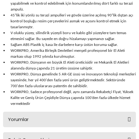
yapabilmek ve kontrol edebilmek için konumlandırılmış dört farklı su terazi
Seyahat Ürünleri
Konserve Yaş Mamalar
Yan Keski
Planyalar
ampulü.
•
45˚lik iki yönlü su terazi ampulleri ve gövde üzerine açılmış 90˚lik dıştan açı
Taraklar ve Fırçalar
Zımba Tabancaları
Polisaj Makinesi
kontrol boşluğu resim çerçevelerini asmak ve açısını kontrol etmek için
tasarlanmıştır.
•
V oluklu yüzey, silindirik yüzeyli boru ve kablo gibi yüzeylere tam temas
Raspalar
etmesini sağlar. Bu sayede en doğru hizalamayı yapmanızı sağlar.
•
Sağlam ABS Plastik iç kasa ile darbelere karşı üstün koruma sağlar.
Seramik Kesme Makineleri
•
WORKPRO, Amerika Birleşik Devletleri menşeli profesyonel bir El Aleti
markası olup 1992 yılında kurulmuştur.
•
WORKPRO, Dünyanın en büyük El Aleti üreticisidir ve Mekanik El Aletleri
Sıcak Hava Tabancaları
alanında dünya çapında 21 üretim üssüne sahiptir.
•
WORKPRO, Dünya genelinde 5 AR-GE üssü ve inovasyon teknoloji merkezleri
sayesinde, her yıl 400'den fazla yeni ürün geliştirmektedir. Sektöründe
Silikon ve Mum Tabancaları
700'den fazla uluslararası patentin de sahibidir.
•
WORKPRO, Sadece profesyonel değil, aynı zamanda Rekabetçi Fiyat, Yüksek
Somun Sıkma Makineleri
Kalite ve Geniş Ürün Çeşidiyle Dünya çapında 100’den fazla ülkede hizmet
vermektedir
Taşlamalar
Yorumlar
Tilki Kuyruğu