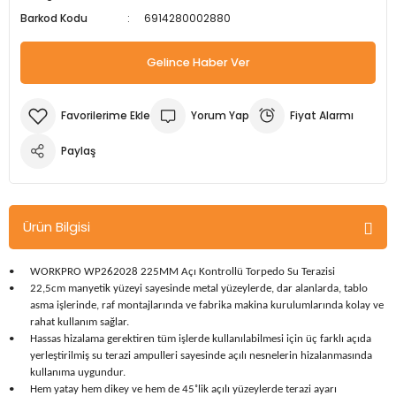
Barkod Kodu
6914280002880
m Ürünleri
Köpek Elbiseleri
Kedi Oyuncakları
İşkenceler ve Mengeneler
Döşeme Çivi Zımba Çakma Makineler
Gelince Haber Ver
i
Köpek Kapıları
Kedi Sağlık Ürünleri
Kargaburun
Elektrikli Tornavidalar
Köpek Kemikleri
Kedi Şampuanları
Lokma Takımları
Frezeler
Yorum Yap
Fiyat Alarmı
Köpek Kuru Mamalar
Kedi Tarak ve Fırçaları
Makaslar
Hava Kompresörleri
Paylaş
Köpek Mama ve Su Kapları
Kedi Taşıma Çantaları
Maket Bıçakları
Hobi Ürünleri
Ürün Bilgisi
Köpek Ödülleri
Kedi Tasmaları
Pense
Karıştırıcılar
•
WORKPRO WP262028 225MM Açı Kontrollü Torpedo Su Terazisi
Köpek Oyuncakları
Kedi Tırmalama Ürünleri
Perçin Tabancaları
Kaynak Makineleri
•
22,5cm manyetik yüzeyi sayesinde metal yüzeylerde, dar alanlarda, tablo
asma işlerinde, raf montajlarında ve fabrika makina kurulumlarında kolay ve
rahat kullanım sağlar.
Köpek Tasmaları
Kedi Tuvaleti ve Kum Kapları
Testere
Kırıcı Deliciler/Kırıcılar
•
Hassas hizalama gerektiren tüm işlerde kullanılabilmesi için üç farklı açıda
yerleştirilmiş su terazi ampulleri sayesinde açılı nesnelerin hizalanmasında
Köpek Yatakları
Kedi Yatakları
Tornavidalar
Matkaplar
kullanıma uygundur.
•
Hem yatay hem dikey ve hem de 45˚lik açılı yüzeylerde terazi ayarı