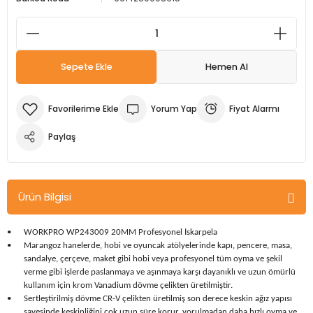
m Ürünleri
Köpek Elbiseleri
Kedi Oyuncakları
İşkenceler ve Mengeneler
Döşeme Çivi Zımba Çakma Makineler
i
Köpek Kapıları
Kedi Sağlık Ürünleri
Kargaburun
Elektrikli Tornavidalar
Sepete Ekle
Hemen Al
Köpek Kemikleri
Kedi Şampuanları
Lokma Takımları
Frezeler
Yorum Yap
Fiyat Alarmı
Köpek Kuru Mamalar
Kedi Tarak ve Fırçaları
Makaslar
Hava Kompresörleri
Paylaş
Köpek Mama ve Su Kapları
Kedi Taşıma Çantaları
Maket Bıçakları
Hobi Ürünleri
Köpek Ödülleri
Kedi Tasmaları
Pense
Karıştırıcılar
Ürün Bilgisi
Köpek Oyuncakları
Kedi Tırmalama Ürünleri
Perçin Tabancaları
Kaynak Makineleri
•
WORKPRO WP243009 20MM Profesyonel İskarpela
•
Marangoz hanelerde, hobi ve oyuncak atölyelerinde kapı, pencere, masa,
Köpek Tasmaları
Kedi Tuvaleti ve Kum Kapları
Testere
Kırıcı Deliciler/Kırıcılar
sandalye, çerçeve, maket gibi hobi veya profesyonel tüm oyma ve şekil
verme gibi işlerde paslanmaya ve aşınmaya karşı dayanıklı ve uzun ömürlü
kullanım için krom Vanadium dövme çelikten üretilmiştir.
Köpek Yatakları
Kedi Yatakları
Tornavidalar
Matkaplar
•
Sertleştirilmiş dövme CR-V çelikten üretilmiş son derece keskin ağız yapısı
sayesinde keskinliğini çok uzun süre korur, yorulmadan daha hızlı oyma ve