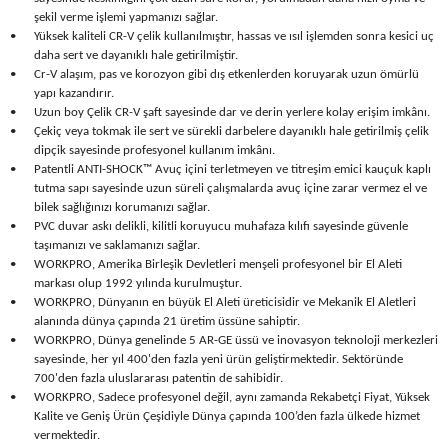
Seyahat Ürünleri
Konserve Yaş Mamalar
Yan Keski
Planyalar
şekil verme işlemi yapmanızı sağlar.
•
Yüksek kaliteli CR-V çelik kullanılmıştır, hassas ve ısıl işlemden sonra kesici uç
daha sert ve dayanıklı hale getirilmiştir.
Taraklar ve Fırçalar
Zımba Tabancaları
Polisaj Makinesi
•
Cr-V alaşım, pas ve korozyon gibi dış etkenlerden koruyarak uzun ömürlü
yapı kazandırır.
•
Uzun boy Çelik CR-V şaft sayesinde dar ve derin yerlere kolay erişim imkânı.
Raspalar
•
Çekiç veya tokmak ile sert ve sürekli darbelere dayanıklı hale getirilmiş çelik
dipçik sayesinde profesyonel kullanım imkânı.
Seramik Kesme Makineleri
•
Patentli ANTI-SHOCK™ Avuç içini terletmeyen ve titreşim emici kauçuk kaplı
tutma sapı sayesinde uzun süreli çalışmalarda avuç içine zarar vermez el ve
bilek sağlığınızı korumanızı sağlar.
Sıcak Hava Tabancaları
•
PVC duvar askı delikli, kilitli koruyucu muhafaza kılıfı sayesinde güvenle
taşımanızı ve saklamanızı sağlar.
Silikon ve Mum Tabancaları
•
WORKPRO, Amerika Birleşik Devletleri menşeli profesyonel bir El Aleti
markası olup 1992 yılında kurulmuştur.
•
WORKPRO, Dünyanın en büyük El Aleti üreticisidir ve Mekanik El Aletleri
Somun Sıkma Makineleri
alanında dünya çapında 21 üretim üssüne sahiptir.
•
WORKPRO, Dünya genelinde 5 AR-GE üssü ve inovasyon teknoloji merkezleri
Taşlamalar
sayesinde, her yıl 400'den fazla yeni ürün geliştirmektedir. Sektöründe
700'den fazla uluslararası patentin de sahibidir.
•
WORKPRO, Sadece profesyonel değil, aynı zamanda Rekabetçi Fiyat, Yüksek
Tilki Kuyruğu
Kalite ve Geniş Ürün Çeşidiyle Dünya çapında 100’den fazla ülkede hizmet
vermektedir.