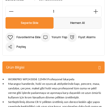
m Ürünleri
Köpek Elbiseleri
Kedi Oyuncakları
İşkenceler ve Mengeneler
Döşeme Çivi Zımba Çakma Makineler
i
Köpek Kapıları
Kedi Sağlık Ürünleri
Kargaburun
Elektrikli Tornavidalar
Sepete Ekle
Hemen Al
Köpek Kemikleri
Kedi Şampuanları
Lokma Takımları
Frezeler
Yorum Yap
Fiyat Alarmı
Köpek Kuru Mamalar
Kedi Tarak ve Fırçaları
Makaslar
Hava Kompresörleri
Paylaş
Köpek Mama ve Su Kapları
Kedi Taşıma Çantaları
Maket Bıçakları
Hobi Ürünleri
Köpek Ödülleri
Kedi Tasmaları
Pense
Karıştırıcılar
Ürün Bilgisi
Köpek Oyuncakları
Kedi Tırmalama Ürünleri
Perçin Tabancaları
Kaynak Makineleri
•
WORKPRO WP243006 12MM Profesyonel İskarpela
•
Marangoz hanelerde, hobi ve oyuncak atölyelerinde kapı, pencere, masa,
Köpek Tasmaları
Kedi Tuvaleti ve Kum Kapları
Testere
Kırıcı Deliciler/Kırıcılar
sandalye, çerçeve, maket gibi hobi veya profesyonel tüm oyma ve şekil
verme gibi işlerde paslanmaya ve aşınmaya karşı dayanıklı ve uzun ömürlü
kullanım için krom Vanadium dövme çelikten üretilmiştir.
Köpek Yatakları
Kedi Yatakları
Tornavidalar
Matkaplar
•
Sertleştirilmiş dövme CR-V çelikten üretilmiş son derece keskin ağız yapısı
sayesinde keskinliğini çok uzun süre korur, yorulmadan daha hızlı oyma ve