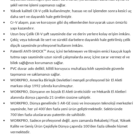
Seyahat Ürünleri
Konserve Yaş Mamalar
Yan Keski
Planyalar
şekil verme işlemi yapmanızı sağlar.
•
Yüksek kaliteli CR-V çelik kullanılmıştır, hassas ve ısıl işlemden sonra kesici uç
daha sert ve dayanıklı hale getirilmiştir.
Taraklar ve Fırçalar
Zımba Tabancaları
Polisaj Makinesi
•
Cr-V alaşım, pas ve korozyon gibi dış etkenlerden koruyarak uzun ömürlü
yapı kazandırır.
•
Uzun boy Çelik CR-V şaft sayesinde dar ve derin yerlere kolay erişim imkânı.
Raspalar
•
Çekiç veya tokmak ile sert ve sürekli darbelere dayanıklı hale getirilmiş çelik
dipçik sayesinde profesyonel kullanım imkânı.
Seramik Kesme Makineleri
•
Patentli ANTI-SHOCK™ Avuç içini terletmeyen ve titreşim emici kauçuk kaplı
tutma sapı sayesinde uzun süreli çalışmalarda avuç içine zarar vermez el ve
bilek sağlığınızı korumanızı sağlar.
Sıcak Hava Tabancaları
•
PVC duvar askı delikli, kilitli koruyucu muhafaza kılıfı sayesinde güvenle
taşımanızı ve saklamanızı sağlar.
Silikon ve Mum Tabancaları
•
WORKPRO, Amerika Birleşik Devletleri menşeli profesyonel bir El Aleti
markası olup 1992 yılında kurulmuştur.
•
WORKPRO, Dünyanın en büyük El Aleti üreticisidir ve Mekanik El Aletleri
Somun Sıkma Makineleri
alanında dünya çapında 21 üretim üssüne sahiptir.
•
WORKPRO, Dünya genelinde 5 AR-GE üssü ve inovasyon teknoloji merkezleri
Taşlamalar
sayesinde, her yıl 400'den fazla yeni ürün geliştirmektedir. Sektöründe
700'den fazla uluslararası patentin de sahibidir.
•
WORKPRO, Sadece profesyonel değil, aynı zamanda Rekabetçi Fiyat, Yüksek
Tilki Kuyruğu
Kalite ve Geniş Ürün Çeşidiyle Dünya çapında 100’den fazla ülkede hizmet
vermektedir.