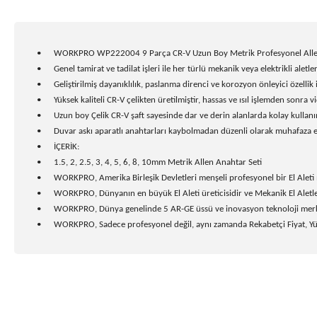
•
WORKPRO WP222004 9 Parça CR-V Uzun Boy Metrik Profesyonel Alle
•
Genel tamirat ve tadilat işleri ile her türlü mekanik veya elektrikli al
•
Geliştirilmiş dayanıklılık, paslanma direnci ve korozyon önleyici özellik 
•
Yüksek kaliteli CR-V çelikten üretilmiştir, hassas ve ısıl işlemden sonra v
•
Uzun boy Çelik CR-V şaft sayesinde dar ve derin alanlarda kolay kullan
•
Duvar askı aparatlı anahtarları kaybolmadan düzenli olarak muhafaza et
•
İÇERİK:
•
1.5, 2, 2.5, 3, 4, 5, 6, 8, 10mm Metrik Allen Anahtar Seti
•
WORKPRO, Amerika Birleşik Devletleri menşeli profesyonel bir El Aleti
•
WORKPRO, Dünyanın en büyük El Aleti üreticisidir ve Mekanik El Aletle
•
WORKPRO, Dünya genelinde 5 AR-GE üssü ve inovasyon teknoloji merkezle
•
WORKPRO, Sadece profesyonel değil, aynı zamanda Rekabetçi Fiyat, Yük
Bu ürünün fiyat bilgisi, resim, ürün açıklamalarında ve diğer k
Görüş ve önerileriniz için teşekkür ederiz.