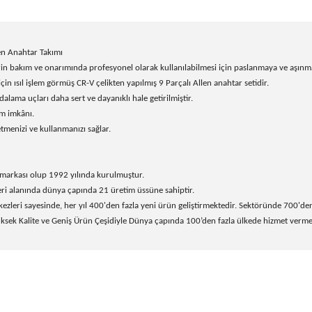
n Anahtar Takımı
etlerin bakım ve onarımında profesyonel olarak kullanılabilmesi için paslanmaya ve aşı
için ısıl işlem görmüş CR-V çelikten yapılmış 9 Parçalı Allen anahtar setidir.
idalama uçları daha sert ve dayanıklı hale getirilmiştir.
ım imkânı.
menizi ve kullanmanızı sağlar.
 markası olup 1992 yılında kurulmuştur.
ri alanında dünya çapında 21 üretim üssüne sahiptir.
ri sayesinde, her yıl 400'den fazla yeni ürün geliştirmektedir. Sektöründe 700'den f
sek Kalite ve Geniş Ürün Çeşidiyle Dünya çapında 100’den fazla ülkede hizmet verme
onularda yetersiz gördüğünüz noktaları öneri formunu kullanarak tarafım
Bu ürüne ilk yorumu siz yapın!