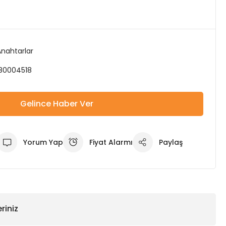
Anahtarlar
80004518
Gelince Haber Ver
Yorum Yap
Fiyat Alarmı
Paylaş
riniz