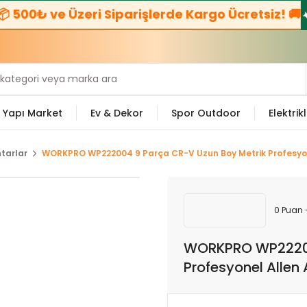
₺ ve Üzeri Siparişlerde Kargo Ücretsiz! 🚚
☎️
Biz
Yapı Market
Ev & Dekor
Spor Outdoor
Elektrikl
tarlar
WORKPRO WP222004 9 Parça CR-V Uzun Boy Metrik Profesyon
0 Puan 
WORKPRO WP22200
Profesyonel Allen