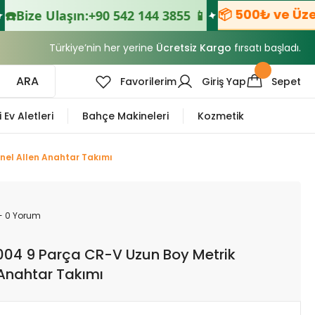
📦 500₺ ve Üzeri Sip
e Ulaşın:
+90 542 144 3855 📱
Türkiye’nin her yerine
Ücretsiz Kargo
fırsatı başladı.
ARA
Favorilerim
Giriş Yap
Sepet
i Ev Aletleri
Bahçe Makineleri
Kozmetik
el Allen Anahtar Takımı
- 0 Yorum
4 9 Parça CR-V Uzun Boy Metrik
 Anahtar Takımı