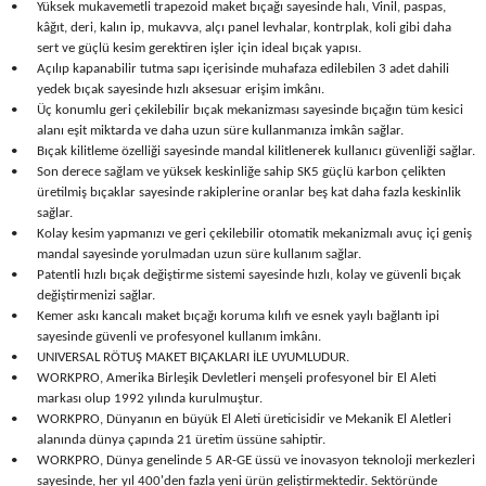
•
Yüksek mukavemetli trapezoid maket bıçağı sayesinde halı, Vinil, paspas,
Seyahat Ürünleri
Konserve Yaş Mamalar
Yan Keski
Planyalar
kâğıt, deri, kalın ip, mukavva, alçı panel levhalar, kontrplak, koli gibi daha
sert ve güçlü kesim gerektiren işler için ideal bıçak yapısı.
•
Açılıp kapanabilir tutma sapı içerisinde muhafaza edilebilen 3 adet dahili
Taraklar ve Fırçalar
Zımba Tabancaları
Polisaj Makinesi
yedek bıçak sayesinde hızlı aksesuar erişim imkânı.
•
Üç konumlu geri çekilebilir bıçak mekanizması sayesinde bıçağın tüm kesici
Raspalar
alanı eşit miktarda ve daha uzun süre kullanmanıza imkân sağlar.
•
Bıçak kilitleme özelliği sayesinde mandal kilitlenerek kullanıcı güvenliği sağlar.
•
Son derece sağlam ve yüksek keskinliğe sahip SK5 güçlü karbon çelikten
Seramik Kesme Makineleri
üretilmiş bıçaklar sayesinde rakiplerine oranlar beş kat daha fazla keskinlik
sağlar.
Sıcak Hava Tabancaları
•
Kolay kesim yapmanızı ve geri çekilebilir otomatik mekanizmalı avuç içi geniş
mandal sayesinde yorulmadan uzun süre kullanım sağlar.
•
Patentli hızlı bıçak değiştirme sistemi sayesinde hızlı, kolay ve güvenli bıçak
Silikon ve Mum Tabancaları
değiştirmenizi sağlar.
•
Kemer askı kancalı maket bıçağı koruma kılıfı ve esnek yaylı bağlantı ipi
Somun Sıkma Makineleri
sayesinde güvenli ve profesyonel kullanım imkânı.
•
UNIVERSAL RÖTUŞ MAKET BIÇAKLARI İLE UYUMLUDUR.
•
WORKPRO, Amerika Birleşik Devletleri menşeli profesyonel bir El Aleti
Taşlamalar
markası olup 1992 yılında kurulmuştur.
•
WORKPRO, Dünyanın en büyük El Aleti üreticisidir ve Mekanik El Aletleri
alanında dünya çapında 21 üretim üssüne sahiptir.
Tilki Kuyruğu
•
WORKPRO, Dünya genelinde 5 AR-GE üssü ve inovasyon teknoloji merkezleri
sayesinde, her yıl 400'den fazla yeni ürün geliştirmektedir. Sektöründe