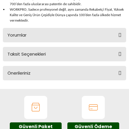
Üfleme Makineleri
700'den fazla uluslararası patentin de sahibidir.
•
WORKPRO, Sadece profesyonel değil, aynı zamanda Rekabetçi Fiyat, Yüksek
Kalite ve Geniş Ürün Çeşidiyle Dünya çapında 100’den fazla ülkede hizmet
Zımparalar
vermektedir.
Yorumlar
Taksit Seçenekleri
Bu ürüne ilk yorumu siz yapın!
Önerileriniz
Yorum Yaz
Bu ürünün fiyat bilgisi, resim, ürün açıklamalarında ve diğer
konularda yetersiz gördüğünüz noktaları öneri formunu
kullanarak tarafımıza iletebilirsiniz.
Görüş ve önerileriniz için teşekkür ederiz.
Ürün resmi kalitesiz, bozuk veya görüntülenemiyor.
Güvenli Paket
Güvenli Ödeme
Ürün açıklamasında eksik bilgiler bulunuyor.