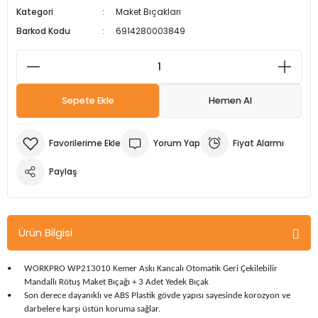
Kategori
Maket Bıçakları
m Ürünleri
Köpek Elbiseleri
Kedi Oyuncakları
İşkenceler ve Mengeneler
Döşeme Çivi Zımba Çakma Makineler
Barkod Kodu
6914280003849
i
Köpek Kapıları
Kedi Sağlık Ürünleri
Kargaburun
Elektrikli Tornavidalar
Köpek Kemikleri
Kedi Şampuanları
Lokma Takımları
Frezeler
Sepete Ekle
Hemen Al
Köpek Kuru Mamalar
Kedi Tarak ve Fırçaları
Makaslar
Hava Kompresörleri
Yorum Yap
Fiyat Alarmı
Köpek Mama ve Su Kapları
Kedi Taşıma Çantaları
Maket Bıçakları
Hobi Ürünleri
Paylaş
Köpek Ödülleri
Kedi Tasmaları
Pense
Karıştırıcılar
Köpek Oyuncakları
Kedi Tırmalama Ürünleri
Perçin Tabancaları
Kaynak Makineleri
Ürün Bilgisi
Köpek Tasmaları
Kedi Tuvaleti ve Kum Kapları
Testere
Kırıcı Deliciler/Kırıcılar
•
WORKPRO WP213010 Kemer Askı Kancalı Otomatik Geri Çekilebilir
Mandallı Rötuş Maket Bıçağı + 3 Adet Yedek Bıçak
Köpek Yatakları
Kedi Yatakları
Tornavidalar
Matkaplar
•
Son derece dayanıklı ve ABS Plastik gövde yapısı sayesinde korozyon ve
darbelere karşı üstün koruma sağlar.