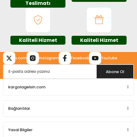
Teslimatı
Ürün bilgilerinde hatalar bulunuyor.
Ürün fiyatı diğer sitelerden daha pahalı.
Bu ürüne benzer farklı alternatifler olmalı.
Kaliteli Hizmet
Kaliteli Hizmet
x.com
Instagram
Facebook
Youtube
Gönder
Abone Ol
kargolagelsin.com
Bağlantılar
Yasal Bilgiler