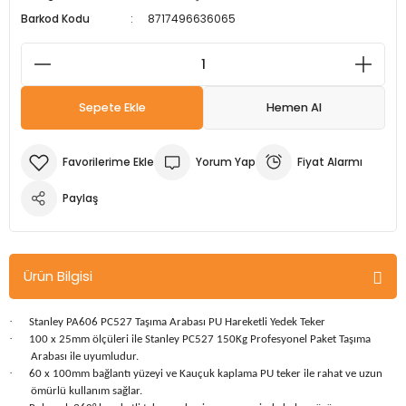
Barkod Kodu
8717496636065
m Ürünleri
Köpek Elbiseleri
Kedi Oyuncakları
İşkenceler ve Mengeneler
Döşeme Çivi Zımba Çakma Makineler
i
Köpek Kapıları
Kedi Sağlık Ürünleri
Kargaburun
Elektrikli Tornavidalar
Sepete Ekle
Hemen Al
Köpek Kemikleri
Kedi Şampuanları
Lokma Takımları
Frezeler
Köpek Kuru Mamalar
Kedi Tarak ve Fırçaları
Makaslar
Hava Kompresörleri
Yorum Yap
Fiyat Alarmı
Paylaş
Köpek Mama ve Su Kapları
Kedi Taşıma Çantaları
Maket Bıçakları
Hobi Ürünleri
Köpek Ödülleri
Kedi Tasmaları
Pense
Karıştırıcılar
Ürün Bilgisi
Köpek Oyuncakları
Kedi Tırmalama Ürünleri
Perçin Tabancaları
Kaynak Makineleri
·
Stanley PA606 PC527 Taşıma Arabası PU Hareketli Yedek Teker
Köpek Tasmaları
Kedi Tuvaleti ve Kum Kapları
Testere
Kırıcı Deliciler/Kırıcılar
·
100 x 25mm ölçüleri ile Stanley PC527 150Kg Profesyonel Paket Taşıma
Arabası ile uyumludur.
·
60 x 100mm bağlantı yüzeyi ve Kauçuk kaplama PU teker ile rahat ve uzun
Köpek Yatakları
Kedi Yatakları
Tornavidalar
Matkaplar
ömürlü kullanım sağlar.