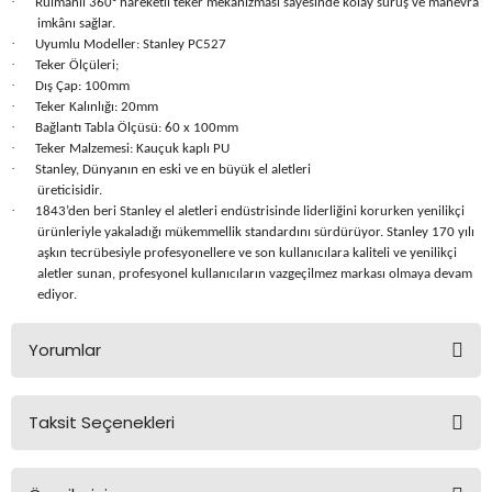
·
Rulmanlı 360° hareketli teker mekanizması sayesinde kolay sürüş ve manevra
Seyahat Ürünleri
Konserve Yaş Mamalar
Yan Keski
Planyalar
imkânı sağlar.
·
Uyumlu Modeller: Stanley PC527
·
Teker Ölçüleri;
Taraklar ve Fırçalar
Zımba Tabancaları
Polisaj Makinesi
·
Dış Çap: 100mm
·
Teker Kalınlığı: 20mm
Raspalar
·
Bağlantı Tabla Ölçüsü: 60 x 100mm
·
Teker Malzemesi: Kauçuk kaplı PU
·
Stanley, Dünyanın en eski ve en büyük el aletleri
Seramik Kesme Makineleri
üreticisidir.
·
1843’den beri Stanley el aletleri endüstrisinde liderliğini korurken yenilikçi
Sıcak Hava Tabancaları
ürünleriyle yakaladığı mükemmellik standardını sürdürüyor. Stanley 170 yılı
aşkın tecrübesiyle profesyonellere ve son kullanıcılara kaliteli ve yenilikçi
aletler sunan, profesyonel kullanıcıların vazgeçilmez markası olmaya devam
Silikon ve Mum Tabancaları
ediyor.
Somun Sıkma Makineleri
Yorumlar
Taşlamalar
Taksit Seçenekleri
Bu ürüne ilk yorumu siz yapın!
Tilki Kuyruğu