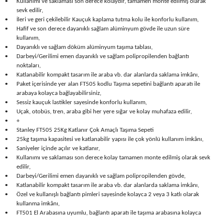
•
Kullanımı ve saklaması son derece kolaydır, tamamen monte edilmiş olarak
Seyahat Ürünleri
Konserve Yaş Mamalar
Yan Keski
Planyalar
sevk edilir,
•
İleri ve geri çekilebilir Kauçuk kaplama tutma kolu ile konforlu kullanım,
•
Hafif ve son derece dayanıklı sağlam alüminyum gövde ile uzun süre
Taraklar ve Fırçalar
Zımba Tabancaları
Polisaj Makinesi
kullanım,
•
Dayanıklı ve sağlam döküm alüminyum taşıma tablası,
Raspalar
•
Darbeyi/Gerilimi emen dayanıklı ve sağlam polipropilenden bağlantı
noktaları,
•
Katlanabilir kompakt tasarım ile araba vb. dar alanlarda saklama imkânı,
Seramik Kesme Makineleri
•
Paket içerisinde yer alan FT505 kodlu Taşıma sepetini bağlantı aparatı ile
arabaya kolayca bağlayabilirsiniz,
Sıcak Hava Tabancaları
•
Sessiz kauçuk lastikler sayesinde konforlu kullanım,
•
Uçak, otobüs, tren, araba gibi her yere sığar ve kolay muhafaza edilir,
•
+
Silikon ve Mum Tabancaları
•
Stanley FT505 25Kg Katlanır Çok Amaçlı Taşıma Sepeti
•
25kg taşıma kapasitesi ve katlanabilir yapısı ile çok yönlü kullanım imkânı,
•
Saniyeler içinde açılır ve katlanır,
Somun Sıkma Makineleri
•
Kullanımı ve saklaması son derece kolay tamamen monte edilmiş olarak sevk
edilir,
Taşlamalar
•
Darbeyi/Gerilimi emen dayanıklı ve sağlam polipropilenden gövde,
•
Katlanabilir kompakt tasarım ile araba vb. dar alanlarda saklama imkânı,
•
Özel ve kullanışlı bağlantı pimleri sayesinde kolayca 2 veya 3 katlı olarak
Tilki Kuyruğu
kullanma imkânı,
•
FT501 El Arabasına uyumlu, bağlantı aparatı ile taşıma arabasına kolayca