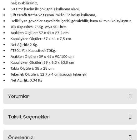
Üfleme Makineleri
bağlayabilirsiniz,
•
50 Litre hacim ile çok geniş kullanım alanı,
•
Çift taraflı tutma ve taşıma imkânı ile kolay kullanım,
Zımparalar
•
Delikli yan gövdeler sayesinde içerisi görülebilir, hava akımını kolaylaştırır,
•
Yük Kapasitesi:25Kg. Veya 50 Litre
•
Açıkken Ölçüler: 57 x 41 x 27,2 cm
•
Kapalıyken Ölçüler: 57 x 41 x 7,5 cm
•
Net Ağırlık: 2 Kg.
•
FT501 Yük Kapasitesi: 70Kg.
•
Açıkken Ölçüler: 39 x 41 x 90/100 cm
•
Kapalıyken Ölçüler: 39 x 6.3 x 63,5 cm
•
Tabla Ölçüleri: 38 x 28 cm
•
Tekerlek Ölçüleri: 12,7 x 4 cm kauçuk tekerlek
•
Net Ağırlık: 3,34 Kg
Yorumlar
Taksit Seçenekleri
Bu ürüne ilk yorumu siz yapın!
Önerileriniz