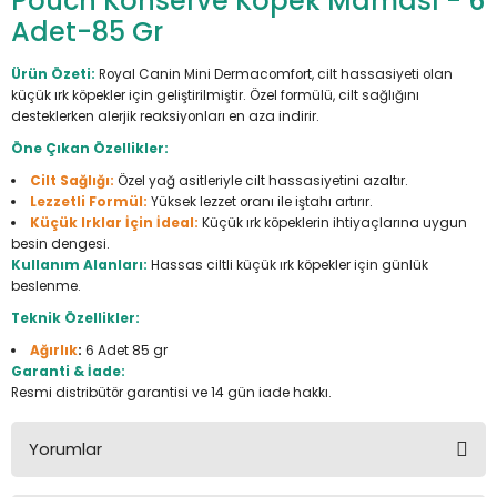
Pouch Konserve Köpek Maması - 6
Seyahat Ürünleri
Konserve Yaş Mamalar
Yan Keski
Planyalar
Adet-85 Gr
Taraklar ve Fırçalar
Zımba Tabancaları
Polisaj Makinesi
Ürün Özeti:
Royal Canin Mini Dermacomfort, cilt hassasiyeti olan
küçük ırk köpekler için geliştirilmiştir. Özel formülü, cilt sağlığını
desteklerken alerjik reaksiyonları en aza indirir.
Raspalar
Öne Çıkan Özellikler:
Cilt Sağlığı:
Özel yağ asitleriyle cilt hassasiyetini azaltır.
Seramik Kesme Makineleri
Lezzetli Formül:
Yüksek lezzet oranı ile iştahı artırır.
Küçük Irklar İçin İdeal:
Küçük ırk köpeklerin ihtiyaçlarına uygun
Sıcak Hava Tabancaları
besin dengesi.
Kullanım Alanları:
Hassas ciltli küçük ırk köpekler için günlük
beslenme.
Silikon ve Mum Tabancaları
Teknik Özellikler:
Somun Sıkma Makineleri
Ağırlık
:
6 Adet 85 gr
Garanti & İade:
Resmi distribütör garantisi ve 14 gün iade hakkı.
Taşlamalar
Yorumlar
Tilki Kuyruğu