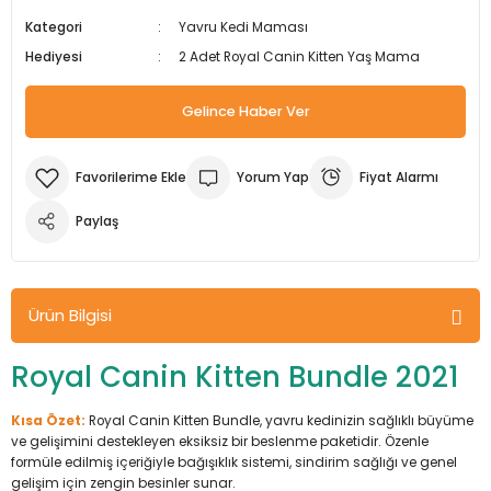
m Ürünleri
Köpek Elbiseleri
Kedi Oyuncakları
İşkenceler ve Mengeneler
Döşeme Çivi Zımba Çakma Makineler
Kategori
Yavru Kedi Maması
Hediyesi
2 Adet Royal Canin Kitten Yaş Mama
i
Köpek Kapıları
Kedi Sağlık Ürünleri
Kargaburun
Elektrikli Tornavidalar
Gelince Haber Ver
Köpek Kemikleri
Kedi Şampuanları
Lokma Takımları
Frezeler
Yorum Yap
Fiyat Alarmı
Köpek Kuru Mamalar
Kedi Tarak ve Fırçaları
Makaslar
Hava Kompresörleri
Paylaş
Köpek Mama ve Su Kapları
Kedi Taşıma Çantaları
Maket Bıçakları
Hobi Ürünleri
Köpek Ödülleri
Kedi Tasmaları
Pense
Karıştırıcılar
Ürün Bilgisi
Köpek Oyuncakları
Kedi Tırmalama Ürünleri
Perçin Tabancaları
Kaynak Makineleri
Royal Canin Kitten Bundle 2021
Köpek Tasmaları
Kedi Tuvaleti ve Kum Kapları
Testere
Kırıcı Deliciler/Kırıcılar
Kısa Özet:
Royal Canin Kitten Bundle, yavru kedinizin sağlıklı büyüme
ve gelişimini destekleyen eksiksiz bir beslenme paketidir. Özenle
Köpek Yatakları
Kedi Yatakları
Tornavidalar
Matkaplar
formüle edilmiş içeriğiyle bağışıklık sistemi, sindirim sağlığı ve genel
gelişim için zengin besinler sunar.