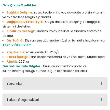
Seyahat Ürünleri
Konserve Yaş Mamalar
Yan Keski
Planyalar
Öne Çıkan Özellikler:
Sağlıklı Gelişim:
Yavru kedilerin ihtiyaç duyduğu protein, vitamin
Taraklar ve Fırçalar
Zımba Tabancaları
Polisaj Makinesi
ve minerallerle zenginleştirilmiştir.
Bağışıklık Destekleyici:
Güçlü antioksidan içeriği ile bağışıklık
sistemini destekler.
Raspalar
Sindirim Desteği:
Sindirimi kolay içerikler ile sindirim sistemine
dosttur.
Seramik Kesme Makineleri
Diş Sağlığı:
Diş yapısını güçlendiren özel bir formülle hazırlanmıştır.
Teknik Özellikler:
Sıcak Hava Tabancaları
Yaş Grubu:
Yavru kediler (0-12 ay)
Paket İçeriği:
Tam beslenme formülleri ve kedi dostu ürünler içerir
Ağırlık:
2021 gr
Silikon ve Mum Tabancaları
Garanti ve İade Bilgileri:
Ürün, orijinal ambalajında ve
kullanılmamış olduğu sürece 14 gün içinde iade edilebilir.
Somun Sıkma Makineleri
Yorumlar
Taşlamalar
Taksit Seçenekleri
Tilki Kuyruğu
Bu ürüne ilk yorumu siz yapın!