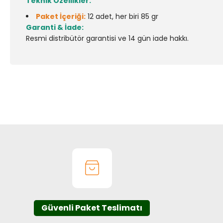
Teknik Özellikler:
Paket İçeriği:
12 adet, her biri 85 gr
Garanti & İade:
Resmi distribütör garantisi ve 14 gün iade hakkı.
Bu ürünün fiyat bilgisi, resim, ürün açıklamalarında ve diğer k
Görüş ve önerileriniz için teşekkür ederiz.
Ürün resmi kalitesiz, bozuk veya görüntülenemiyor.
Ürün açıklamasında eksik bilgiler bulunuyor.
Ürün bilgilerinde hatalar bulunuyor.
Ürün fiyatı diğer sitelerden daha pahalı.
Bu ürüne benzer farklı alternatifler olmalı.
Güvenli Paket Teslimatı