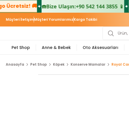
Ücretsiz! 🚚
📦
☎️
Bize Ulaşın:
+90 542 144 3855 📱
Müşteri İletişim
Müşteri Yorumlarımız
Kargo Takibi
Pet Shop
Anne & Bebek
Oto Aksesuarları
Anasayfa
Pet Shop
Köpek
Konserve Mamalar
Royal Can