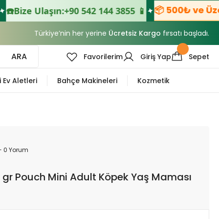
📦 500₺ ve Üzeri
️
Bize Ulaşın:
+90 542 144 3855 📱
Türkiye’nin her yerine
Ücretsiz Kargo
fırsatı başladı.
ARA
Favorilerim
Giriş Yap
Sepet
i Ev Aletleri
Bahçe Makineleri
Kozmetik
- 0 Yorum
5 gr Pouch Mini Adult Köpek Yaş Maması