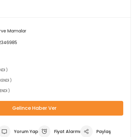
rve Mamalar
12346985
NDİ )
KENDİ )
ENDİ )
Gelince Haber Ver
Yorum Yap
Fiyat Alarmı
Paylaş