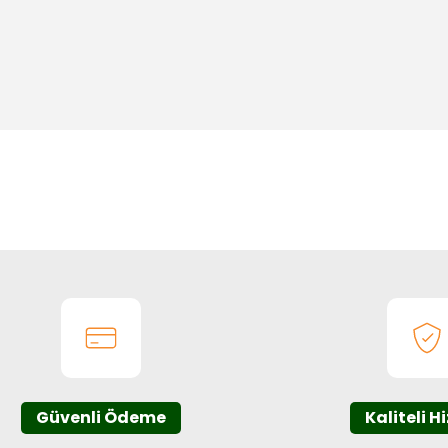
onularda yetersiz gördüğünüz noktaları öneri formunu kullanarak tarafım
Bu ürüne ilk yorumu siz yapın!
Yorum Yaz
Güvenli Ödeme
Kaliteli H