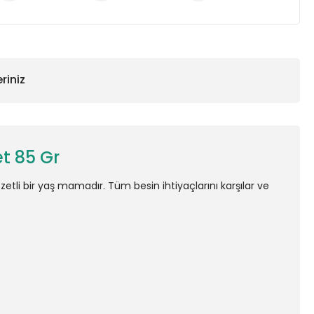
riniz
t 85 Gr
zzetli bir yaş mamadır. Tüm besin ihtiyaçlarını karşılar ve