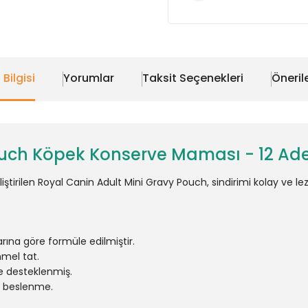
 Bilgisi
Yorumlar
Taksit Seçenekleri
Önerile
ouch Köpek Konserve Maması - 12 Ade
liştirilen Royal Canin Adult Mini Gravy Pouch, sindirimi kolay ve le
arına göre formüle edilmiştir.
mmel tat.
e desteklenmiş.
ük beslenme.