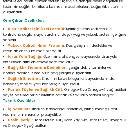
formüle edilmiştir. Yüksek proteinli içeriği ve dengeli besin değerleri ile
Seyahat Ürünleri
Konserve Yaş Mamalar
Yan Keski
Planyalar
kedinizin sağlıklı bir kiloda kalmasını desteklerken, bağışıklık sistemini
güçlendirir.
Taraklar ve Fırçalar
Zımba Tabancaları
Polisaj Makinesi
Öne Çıkan Özellikler:
Kısır Kediler İçin Özel Formül:
Kısırlaştırılmış kedilerin kilo
Raspalar
kontrolünü sağlamaya yardımcı düşük yağ ve yüksek protein içeriğine
sahiptir.
Yüksek Kaliteli Hindi Proteini:
Kas gelişimini destekler ve
Seramik Kesme Makineleri
kedinizin enerjik kalmasını sağlar.
İdrar Yolu Sağlığı:
Özel mineral dengesi sayesinde idrar yolu
Sıcak Hava Tabancaları
enfeksiyonlarını önlemeye yardımcı olur.
Bağışıklık Sistemini Destekler:
İçeriğindeki vitaminler ve
antioksidanlar ile kedinizin bağışıklığını güçlendirir.
Silikon ve Mum Tabancaları
Sağlıklı Sindirim:
Sindirimi kolay bileşenler sayesinde mide
hassasiyetine duyarlı kediler için uygundur.
Parlak Tüyler ve Sağlıklı Cilt:
Omega-3 ve Omega-6 yağ asitleri
Somun Sıkma Makineleri
sayesinde kedinizin tüylerinin parlak ve sağlıklı olmasını sağlar.
Teknik Özellikler:
Taşlamalar
İçindekiler:
Hindi eti, hayvansal proteinler, pirinç, mısır glüteni,
vitaminler, mineraller, prebiyotikler
Tilki Kuyruğu
Besin İçeriği:
Ham Protein %38, Ham Yağ %12, Ham Lif %2, Omega-3
ve Omega-6 yağ asitleri