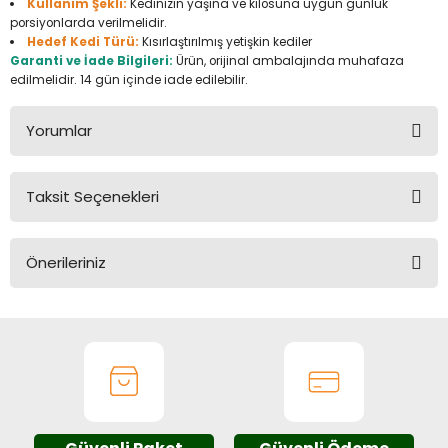
Kullanım Şekli:
Kedinizin yaşına ve kilosuna uygun günlük
Üfleme Makineleri
porsiyonlarda verilmelidir.
Hedef Kedi Türü:
Kısırlaştırılmış yetişkin kediler
Zımparalar
Garanti ve İade Bilgileri:
Ürün, orijinal ambalajında muhafaza
edilmelidir. 14 gün içinde iade edilebilir.
Yorumlar
Taksit Seçenekleri
Bu ürüne ilk yorumu siz yapın!
Önerileriniz
Yorum Yaz
Bu ürünün fiyat bilgisi, resim, ürün açıklamalarında ve diğer
konularda yetersiz gördüğünüz noktaları öneri formunu
kullanarak tarafımıza iletebilirsiniz.
Görüş ve önerileriniz için teşekkür ederiz.
Ürün resmi kalitesiz, bozuk veya görüntülenemiyor.