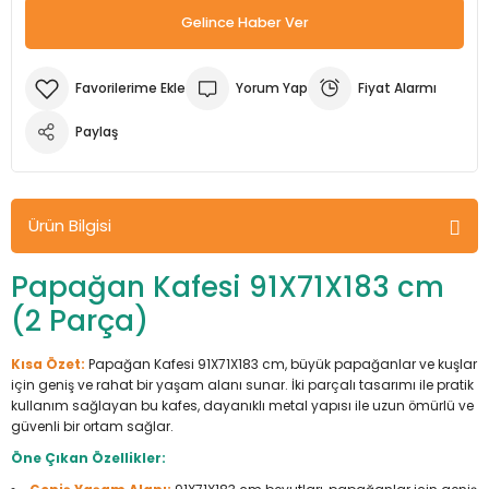
Gelince Haber Ver
m Ürünleri
Köpek Elbiseleri
Kedi Oyuncakları
İşkenceler ve Mengeneler
Döşeme Çivi Zımba Çakma Makineler
i
Köpek Kapıları
Kedi Sağlık Ürünleri
Kargaburun
Elektrikli Tornavidalar
Yorum Yap
Fiyat Alarmı
Paylaş
Köpek Kemikleri
Kedi Şampuanları
Lokma Takımları
Frezeler
Köpek Kuru Mamalar
Kedi Tarak ve Fırçaları
Makaslar
Hava Kompresörleri
Ürün Bilgisi
Köpek Mama ve Su Kapları
Kedi Taşıma Çantaları
Maket Bıçakları
Hobi Ürünleri
Papağan Kafesi 91X71X183 cm
Köpek Ödülleri
Kedi Tasmaları
Pense
Karıştırıcılar
(2 Parça)
Köpek Oyuncakları
Kedi Tırmalama Ürünleri
Perçin Tabancaları
Kaynak Makineleri
Kısa Özet:
Papağan Kafesi 91X71X183 cm, büyük papağanlar ve kuşlar
için geniş ve rahat bir yaşam alanı sunar. İki parçalı tasarımı ile pratik
Köpek Tasmaları
Kedi Tuvaleti ve Kum Kapları
Testere
Kırıcı Deliciler/Kırıcılar
kullanım sağlayan bu kafes, dayanıklı metal yapısı ile uzun ömürlü ve
güvenli bir ortam sağlar.
Köpek Yatakları
Kedi Yatakları
Tornavidalar
Matkaplar
Öne Çıkan Özellikler: