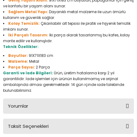
Geniş Yaşam Alanı:
91X71X183 cm boyutları, papağanlar için geniş
Seyahat Ürünleri
Konserve Yaş Mamalar
Yan Keski
Planyalar
ve konforlu bir yaşam alanı sunar.
Sağlam Metal Yapı:
Dayanıklı metal malzeme ile uzun ömürlü
kullanım ve güvenlik sağlar.
Taraklar ve Fırçalar
Zımba Tabancaları
Polisaj Makinesi
Kolay Temizlik:
Çıkarılabilir alt tepsisi ile pratik ve hijyenik temizlik
imkanı sunar.
Raspalar
İki Parçalı Tasarım:
İki parça olarak tasarlanmış bu kafes, kolay
monte edilir ve kullanışlıdır.
Teknik Özellikler:
Seramik Kesme Makineleri
Boyutlar:
91X71X183 cm
Malzeme:
Metal
Sıcak Hava Tabancaları
Parça Sayısı:
2 Parça
Garanti ve İade Bilgileri:
Ürün, üretim hatalarına karşı 2 yıl
garantilidir. İade işlemleri için ürünün kullanılmamış ve orijinal
Silikon ve Mum Tabancaları
ambalajında olması gerekmektedir. 14 gün içinde iade talebinde
bulunabilirsiniz.
Somun Sıkma Makineleri
Yorumlar
Taşlamalar
Tilki Kuyruğu
Taksit Seçenekleri
Bu ürüne ilk yorumu siz yapın!