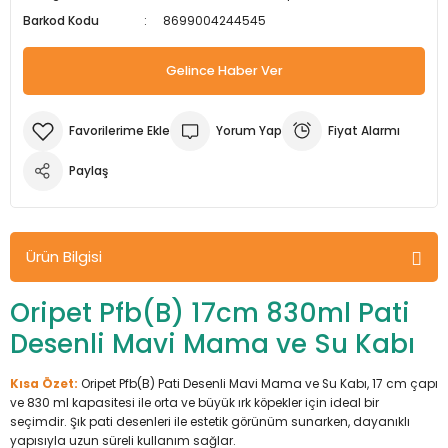
Barkod Kodu
8699004244545
m Ürünleri
Köpek Elbiseleri
Kedi Oyuncakları
İşkenceler ve Mengeneler
Döşeme Çivi Zımba Çakma Makineler
Gelince Haber Ver
i
Köpek Kapıları
Kedi Sağlık Ürünleri
Kargaburun
Elektrikli Tornavidalar
Köpek Kemikleri
Kedi Şampuanları
Lokma Takımları
Frezeler
Yorum Yap
Fiyat Alarmı
Köpek Kuru Mamalar
Kedi Tarak ve Fırçaları
Makaslar
Hava Kompresörleri
Paylaş
Köpek Mama ve Su Kapları
Kedi Taşıma Çantaları
Maket Bıçakları
Hobi Ürünleri
Ürün Bilgisi
Köpek Ödülleri
Kedi Tasmaları
Pense
Karıştırıcılar
Oripet Pfb(B) 17cm 830ml Pati
Köpek Oyuncakları
Kedi Tırmalama Ürünleri
Perçin Tabancaları
Kaynak Makineleri
Desenli Mavi Mama ve Su Kabı
Köpek Tasmaları
Kedi Tuvaleti ve Kum Kapları
Testere
Kırıcı Deliciler/Kırıcılar
Kısa Özet:
Oripet Pfb(B) Pati Desenli Mavi Mama ve Su Kabı, 17 cm çapı
ve 830 ml kapasitesi ile orta ve büyük ırk köpekler için ideal bir
Köpek Yatakları
Kedi Yatakları
Tornavidalar
Matkaplar
seçimdir. Şık pati desenleri ile estetik görünüm sunarken, dayanıklı
yapısıyla uzun süreli kullanım sağlar.