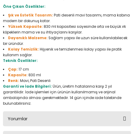
Seyahat Ürünleri
Konserve Yaş Mamalar
Yan Keski
Planyalar
Öne Çıkan Özellikler:
Şık ve Estetik Tasarım:
Pati desenli mavi tasarımı, mama kabına
Taraklar ve Fırçalar
Zımba Tabancaları
Polisaj Makinesi
modern bir dokunuş katar.
Yüksek Kapasite:
830 ml kapasitesi sayesinde orta ve büyük ırk
köpeklerin mama ve su ihtiyaçlarını karşılar.
Raspalar
Dayanıklı Malzeme:
Sağlam yapısı ile uzun süre kullanılabilecek
bir üründür.
Seramik Kesme Makineleri
Kolay Temizlik:
Hijyenik ve temizlenmesi kolay yapısı ile pratik
kullanım sağlar.
Teknik Özellikler:
Sıcak Hava Tabancaları
Çap:
17 cm
Kapasite:
830 ml
Silikon ve Mum Tabancaları
Renk:
Mavi, Pati Desenli
Garanti ve İade Bilgileri:
Ürün, üretim hatalarına karşı 2 yıl
garantilidir. İade işlemleri için ürünün kullanılmamış ve orijinal
Somun Sıkma Makineleri
ambalajında olması gerekmektedir. 14 gün içinde iade talebinde
bulunabilirsiniz.
Taşlamalar
Yorumlar
Tilki Kuyruğu