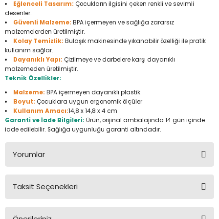
Eğlenceli Tasarım:
Çocukların ilgisini çeken renkli ve sevimli
Seyahat Ürünleri
Konserve Yaş Mamalar
Yan Keski
Planyalar
desenler.
Güvenli Malzeme:
BPA içermeyen ve sağlığa zararsız
malzemelerden üretilmiştir.
Taraklar ve Fırçalar
Zımba Tabancaları
Polisaj Makinesi
Kolay Temizlik:
Bulaşık makinesinde yıkanabilir özelliği ile pratik
kullanım sağlar.
Raspalar
Dayanıklı Yapı:
Çizilmeye ve darbelere karşı dayanıklı
malzemeden üretilmiştir.
Teknik Özellikler:
Seramik Kesme Makineleri
Malzeme:
BPA içermeyen dayanıklı plastik
Boyut:
Çocuklara uygun ergonomik ölçüler
Sıcak Hava Tabancaları
Kullanım Amacı:
14,8 x 14,8 x 4 cm
Garanti ve İade Bilgileri:
Ürün, orijinal ambalajında 14 gün içinde
Silikon ve Mum Tabancaları
iade edilebilir. Sağlığa uygunluğu garanti altındadır.
Somun Sıkma Makineleri
Yorumlar
Taşlamalar
Taksit Seçenekleri
Bu ürüne ilk yorumu siz yapın!
Tilki Kuyruğu
Önerileriniz