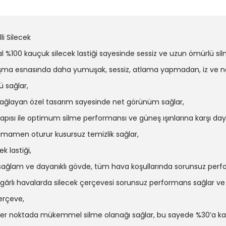
i Silecek
%100 kauçuk silecek lastiği sayesinde sessiz ve uzun ömürlü sil
alışma esnasında daha yumuşak, sessiz, atlama yapmadan, iz ve ne
 sağlar,
e sağlayan özel tasarım sayesinde net görünüm sağlar,
ısı ile optimum silme performansı ve güneş ışınlarına karşı dayanı
amamen oturur kusursuz temizlik sağlar,
k lastiği,
sağlam ve dayanıklı gövde, tüm hava koşullarında sorunsuz perf
zgârlı havalarda silecek çerçevesi sorunsuz performans sağlar ve 
erçeve,
k her noktada mükemmel silme olanağı sağlar, bu sayede %30’a k