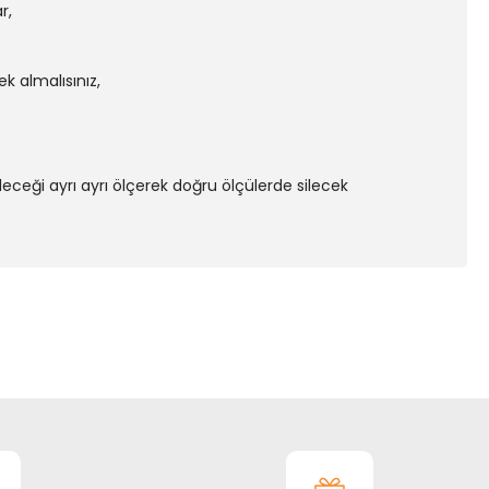
r,
k almalısınız,
sileceği ayrı ayrı ölçerek doğru ölçülerde silecek
ıza iletebilirsiniz.