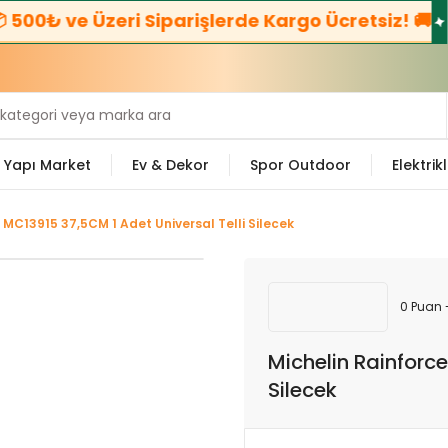
500₺ ve Üzeri Siparişlerde Kargo Ücretsiz! 🚚
☎️
Yapı Market
Ev & Dekor
Spor Outdoor
Elektrikl
 MC13915 37,5CM 1 Adet Universal Telli Silecek
0 Puan 
Michelin Rainforc
Silecek