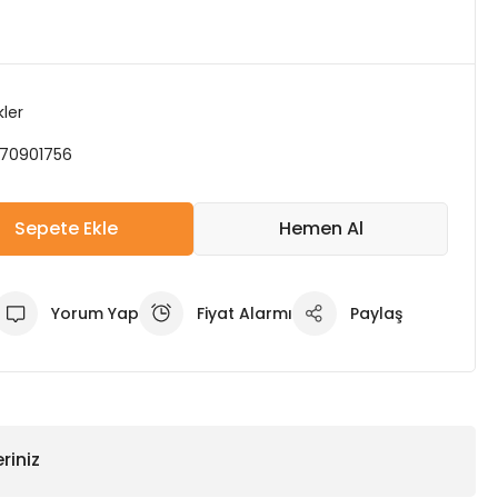
kler
70901756
Sepete Ekle
Hemen Al
Yorum Yap
Fiyat Alarmı
Paylaş
riniz