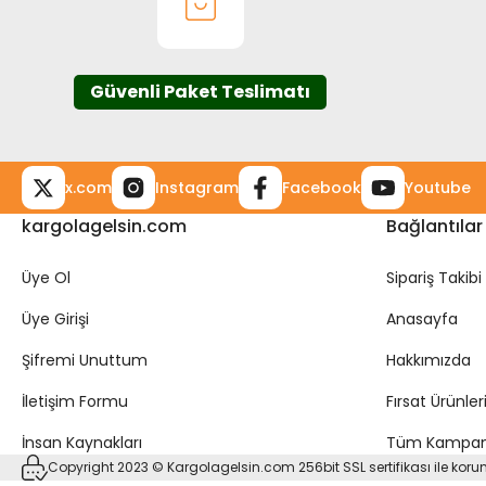
Ürün fiyatı diğer sitelerden daha pahalı.
Bu ürüne benzer farklı alternatifler olmalı.
Güvenli Paket Teslimatı
x.com
Instagram
Facebook
Youtube
kargolagelsin.com
Bağlantılar
Üye Ol
Sipariş Takibi
Üye Girişi
Anasayfa
Şifremi Unuttum
Hakkımızda
İletişim Formu
Fırsat Ürünler
İnsan Kaynakları
Tüm Kampan
Copyright 2023 © Kargolagelsin.com 256bit SSL sertifikası ile kor