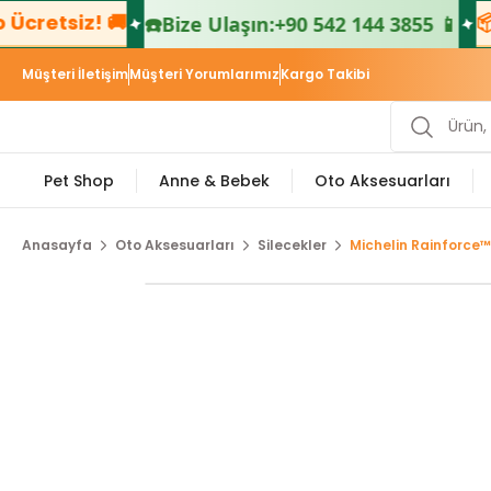
cretsiz! 🚚
📦 
☎️
Bize Ulaşın:
+90 542 144 3855 📱
Müşteri İletişim
Müşteri Yorumlarımız
Kargo Takibi
Pet Shop
Anne & Bebek
Oto Aksesuarları
Anasayfa
Oto Aksesuarları
Silecekler
Michelin Rainforce™