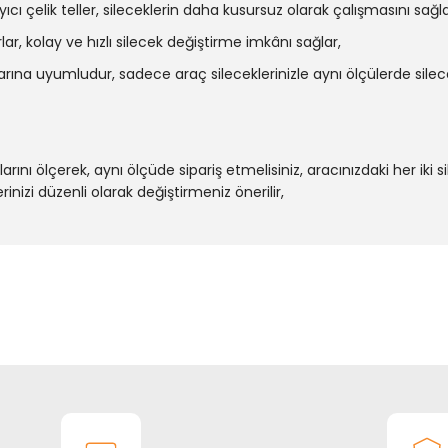
cı çelik teller, sileceklerin daha kusursuz olarak çalışmasını sağla
lar, kolay ve hızlı silecek değiştirme imkânı sağlar,
arına uyumludur, sadece araç sileceklerinizle aynı ölçülerde silece
tlarını ölçerek, aynı ölçüde sipariş etmelisiniz, aracınızdaki her iki 
erinizi düzenli olarak değiştirmeniz önerilir,
onularda yetersiz gördüğünüz noktaları öneri formunu kullanarak tarafım
Bu ürüne ilk yorumu siz yapın!
Yorum Yaz