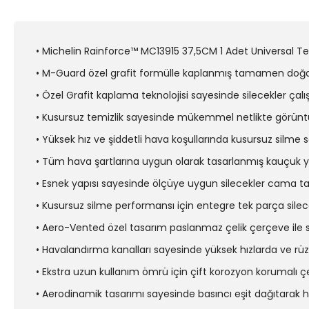
• Michelin Rainforce™ MC13915 37,5CM 1 Adet Universal Tell
• M-Guard özel grafit formülle kaplanmış tamamen doğal 
• Özel Grafit kaplama teknolojisi sayesinde silecekler ç
• Kusursuz temizlik sayesinde mükemmel netlikte görüntü
• Yüksek hız ve şiddetli hava koşullarında kusursuz silm
• Tüm hava şartlarına uygun olarak tasarlanmış kauçuk yap
• Esnek yapısı sayesinde ölçüye uygun silecekler cama t
• Kusursuz silme performansı için entegre tek parça silece
• Aero-Vented özel tasarım paslanmaz çelik çerçeve ile 
• Havalandırma kanalları sayesinde yüksek hızlarda ve rü
• Ekstra uzun kullanım ömrü için çift korozyon korumalı ç
• Aerodinamik tasarımı sayesinde basıncı eşit dağıtara