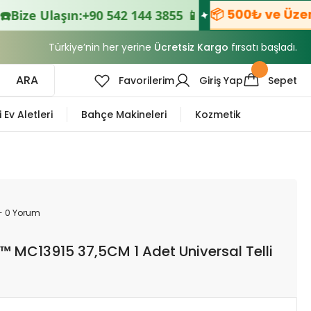
📦 500₺ ve Üzeri 
Bize Ulaşın:
+90 542 144 3855 📱
Türkiye’nin her yerine
Ücretsiz Kargo
fırsatı başladı.
ARA
Favorilerim
Giriş Yap
Sepet
i Ev Aletleri
Bahçe Makineleri
Kozmetik
- 0 Yorum
e™ MC13915 37,5CM 1 Adet Universal Telli