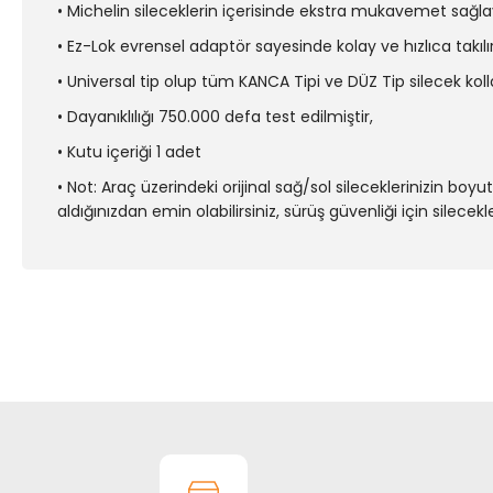
• Michelin sileceklerin içerisinde ekstra mukavemet sağlayı
• Ez-Lok evrensel adaptör sayesinde kolay ve hızlıca takılır
• Universal tip olup tüm KANCA Tipi ve DÜZ Tip silecek koll
• Dayanıklılığı 750.000 defa test edilmiştir,
• Kutu içeriği 1 adet
• Not: Araç üzerindeki orijinal sağ/sol sileceklerinizin boyu
aldığınızdan emin olabilirsiniz, sürüş güvenliği için silecekl
Bu ürünün fiyat bilgisi, resim, ürün açıklamalarında ve diğer k
Görüş ve önerileriniz için teşekkür ederiz.
Ürün resmi kalitesiz, bozuk veya görüntülenemiyor.
Ürün açıklamasında eksik bilgiler bulunuyor.
Ürün bilgilerinde hatalar bulunuyor.