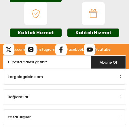
Ürün bilgilerinde hatalar bulunuyor.
Üfleme Makineleri
Ürün fiyatı diğer sitelerden daha pahalı.
Zımparalar
Bu ürüne benzer farklı alternatifler olmalı.
Kaliteli Hizmet
Kaliteli Hizmet
x.com
Instagram
Facebook
Youtube
Gönder
Abone Ol
kargolagelsin.com
Bağlantılar
Yasal Bilgiler