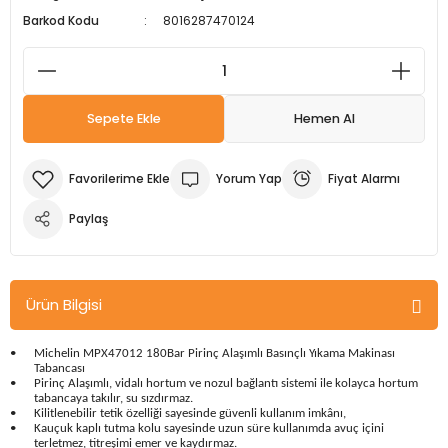
Barkod Kodu
8016287470124
m Ürünleri
Köpek Elbiseleri
Kedi Oyuncakları
İşkenceler ve Mengeneler
Döşeme Çivi Zımba Çakma Makineler
i
Köpek Kapıları
Kedi Sağlık Ürünleri
Kargaburun
Elektrikli Tornavidalar
Sepete Ekle
Hemen Al
Köpek Kemikleri
Kedi Şampuanları
Lokma Takımları
Frezeler
Köpek Kuru Mamalar
Kedi Tarak ve Fırçaları
Makaslar
Hava Kompresörleri
Yorum Yap
Fiyat Alarmı
Paylaş
Köpek Mama ve Su Kapları
Kedi Taşıma Çantaları
Maket Bıçakları
Hobi Ürünleri
Köpek Ödülleri
Kedi Tasmaları
Pense
Karıştırıcılar
Ürün Bilgisi
Köpek Oyuncakları
Kedi Tırmalama Ürünleri
Perçin Tabancaları
Kaynak Makineleri
•
Michelin MPX47012 180Bar Pirinç Alaşımlı Basınçlı Yıkama Makinası
Köpek Tasmaları
Kedi Tuvaleti ve Kum Kapları
Testere
Kırıcı Deliciler/Kırıcılar
Tabancası
•
Pirinç Alaşımlı, vidalı hortum ve nozul bağlantı sistemi ile kolayca hortum
tabancaya takılır, su sızdırmaz.
•
Kilitlenebilir tetik özelliği sayesinde güvenli kullanım imkânı,
Köpek Yatakları
Kedi Yatakları
Tornavidalar
Matkaplar
•
Kauçuk kaplı tutma kolu sayesinde uzun süre kullanımda avuç içini
terletmez, titreşimi emer ve kaydırmaz.