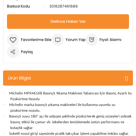
Barkod Kodu
3016287461689
m Ürünleri
Köpek Elbiseleri
Kedi Oyuncakları
İşkenceler ve Mengeneler
Döşeme Çivi Zımba Çakma Makineler
Gelince Haber Ver
i
Köpek Kapıları
Kedi Sağlık Ürünleri
Kargaburun
Elektrikli Tornavidalar
Köpek Kemikleri
Kedi Şampuanları
Lokma Takımları
Frezeler
Yorum Yap
Fiyat Alarmı
Köpek Kuru Mamalar
Kedi Tarak ve Fırçaları
Makaslar
Hava Kompresörleri
Paylaş
Köpek Mama ve Su Kapları
Kedi Taşıma Çantaları
Maket Bıçakları
Hobi Ürünleri
Ürün Bilgisi
Köpek Ödülleri
Kedi Tasmaları
Pense
Karıştırıcılar
·
Michelin MPX46168 Basınçlı Yıkama Makinesi Tabancası İçin Basınç Ayarlı Su
Köpek Oyuncakları
Kedi Tırmalama Ürünleri
Perçin Tabancaları
Kaynak Makineleri
Püskürtme Nozulu
·
Michelin marka basınçlı yıkama makineleri ile kullanıma uyumlu su
püskürtme nozulu.
Köpek Tasmaları
Kedi Tuvaleti ve Kum Kapları
Testere
Kırıcı Deliciler/Kırıcılar
·
Basınçlı suyu 180˚ açı ile yelpaze şeklinde püskürterek geniş yüzeyleri yüksek
basınç etkisi ile çamur vb. lekelerden temizlemede üstün performans ve
Köpek Yatakları
Kedi Yatakları
Tornavidalar
Matkaplar
kolaylık sağlar.
·
Soketli nozul girişi sayesinde pratik tak-çıkar işlemi yapabilme imkânı sağlar.