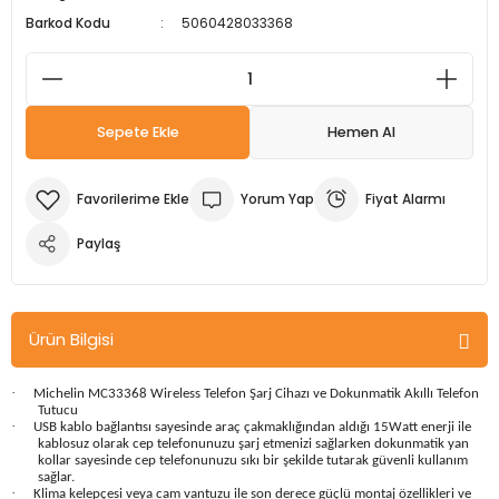
Barkod Kodu
5060428033368
m Ürünleri
Köpek Elbiseleri
Kedi Oyuncakları
İşkenceler ve Mengeneler
Döşeme Çivi Zımba Çakma Makineler
i
Köpek Kapıları
Kedi Sağlık Ürünleri
Kargaburun
Elektrikli Tornavidalar
Sepete Ekle
Hemen Al
Köpek Kemikleri
Kedi Şampuanları
Lokma Takımları
Frezeler
Köpek Kuru Mamalar
Kedi Tarak ve Fırçaları
Makaslar
Hava Kompresörleri
Yorum Yap
Fiyat Alarmı
Paylaş
Köpek Mama ve Su Kapları
Kedi Taşıma Çantaları
Maket Bıçakları
Hobi Ürünleri
Köpek Ödülleri
Kedi Tasmaları
Pense
Karıştırıcılar
Ürün Bilgisi
Köpek Oyuncakları
Kedi Tırmalama Ürünleri
Perçin Tabancaları
Kaynak Makineleri
·
Michelin MC33368 Wireless Telefon Şarj Cihazı ve Dokunmatik Akıllı Telefon
Köpek Tasmaları
Kedi Tuvaleti ve Kum Kapları
Testere
Kırıcı Deliciler/Kırıcılar
Tutucu
·
USB kablo bağlantısı sayesinde araç çakmaklığından aldığı 15Watt enerji ile
kablosuz olarak cep telefonunuzu şarj etmenizi sağlarken dokunmatik yan
kollar sayesinde cep telefonunuzu sıkı bir şekilde tutarak güvenli kullanım
Köpek Yatakları
Kedi Yatakları
Tornavidalar
Matkaplar
sağlar.
·
Klima kelepçesi veya cam vantuzu ile son derece güçlü montaj özellikleri ve