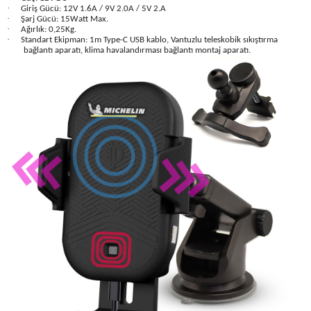
Üfleme Makineleri
·
Giriş Gücü: 12V 1.6A / 9V 2.0A / 5V 2.A
·
Şarj Gücü: 15Watt Max.
·
Ağırlık: 0,25Kg.
·
Zımparalar
Standart Ekipman: 1m Type-C USB kablo, Vantuzlu teleskobik sıkıştırma
bağlantı aparatı, klima havalandırması bağlantı montaj aparatı.