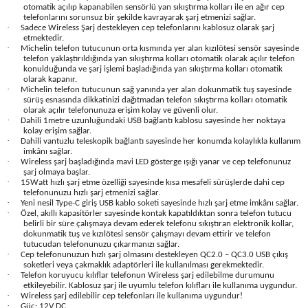
otomatik açılıp kapanabilen sensörlü yan sıkıştırma kolları ile en ağır cep
Seyahat Ürünleri
Konserve Yaş Mamalar
Yan Keski
Planyalar
telefonlarını sorunsuz bir şekilde kavrayarak şarj etmenizi sağlar.
·
Sadece Wireless Şarj destekleyen cep telefonlarını kablosuz olarak şarj
etmektedir.
Taraklar ve Fırçalar
Zımba Tabancaları
Polisaj Makinesi
·
Michelin telefon tutucunun orta kısmında yer alan kızılötesi sensör sayesinde
telefon yaklaştırıldığında yan sıkıştırma kolları otomatik olarak açılır telefon
konulduğunda ve şarj işlemi başladığında yan sıkıştırma kolları otomatik
Raspalar
olarak kapanır.
·
Michelin telefon tutucunun sağ yanında yer alan dokunmatik tuş sayesinde
sürüş esnasında dikkatinizi dağıtmadan telefon sıkıştırma kolları otomatik
olarak açılır telefonunuza erişim kolay ve güvenli olur.
Seramik Kesme Makineleri
·
Dahili 1metre uzunluğundaki USB bağlantı kablosu sayesinde her noktaya
kolay erişim sağlar.
·
Dahili vantuzlu teleskopik bağlantı sayesinde her konumda kolaylıkla kullanım
Sıcak Hava Tabancaları
imkânı sağlar.
·
Wireless şarj başladığında mavi LED gösterge ışığı yanar ve cep telefonunuz
şarj olmaya başlar.
Silikon ve Mum Tabancaları
·
15Watt hızlı şarj etme özelliği sayesinde kısa mesafeli sürüşlerde dahi cep
telefonunuzu hızlı şarj etmenizi sağlar.
·
Yeni nesil Type-C giriş USB kablo soketi sayesinde hızlı şarj etme imkânı sağlar.
·
Somun Sıkma Makineleri
Özel, akıllı kapasitörler sayesinde kontak kapatıldıktan sonra telefon tutucu
belirli bir süre çalışmaya devam ederek telefonu sıkıştıran elektronik kollar,
dokunmatik tuş ve kızılötesi sensör çalışmayı devam ettirir ve telefon
tutucudan telefonunuzu çıkarmanızı sağlar.
Taşlamalar
·
Cep telefonunuzun hızlı şarj olmasını destekleyen QC2.0 – QC3.0 USB çıkış
soketleri veya çakmaklık adaptörleri ile kullanılması gerekmektedir.
·
Telefon koruyucu kılıflar telefonun Wireless şarj edilebilme durumunu
Tilki Kuyruğu
etkileyebilir. Kablosuz şarj ile uyumlu telefon kılıfları ile kullanıma uygundur.
·
Wireless şarj edilebilir cep telefonları ile kullanıma uygundur!
·
Güç: 12V DC