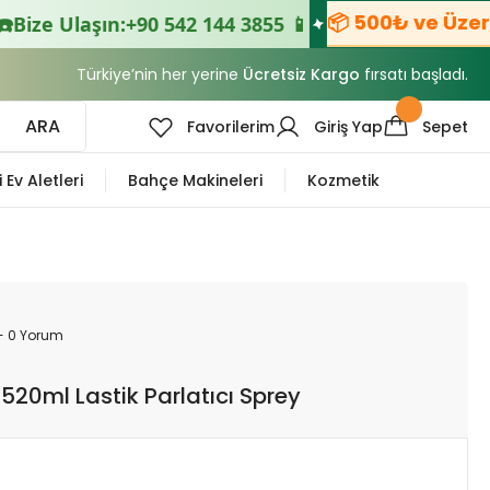
📦 500₺ ve Üzeri S
ize Ulaşın:
+90 542 144 3855 📱
Türkiye’nin her yerine
Ücretsiz Kargo
fırsatı başladı.
ARA
Favorilerim
Giriş Yap
Sepet
i Ev Aletleri
Bahçe Makineleri
Kozmetik
- 0 Yorum
520ml Lastik Parlatıcı Sprey