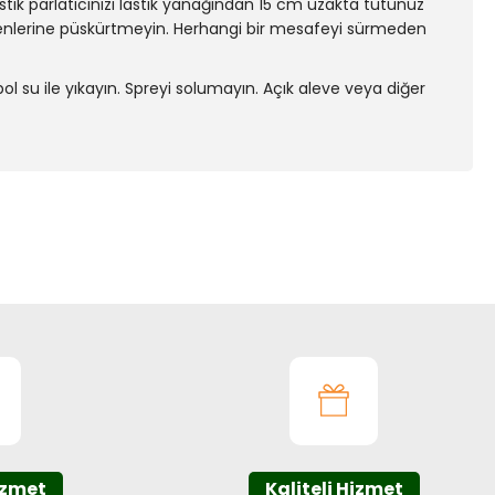
stik parlatıcınızı lastik yanağından 15 cm uzakta tutunuz
ileşenlerine püskürtmeyin. Herhangi bir mesafeyi sürmeden
l su ile yıkayın. Spreyi solumayın. Açık aleve veya diğer
ıza iletebilirsiniz.
izmet
Kaliteli Hizmet