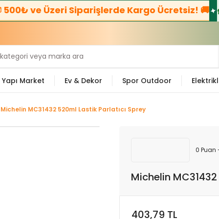
00₺ ve Üzeri Siparişlerde Kargo Ücretsiz! 🚚
☎️
B
Yapı Market
Ev & Dekor
Spor Outdoor
Elektrikl
Michelin MC31432 520ml Lastik Parlatıcı Sprey
0 Puan 
Michelin MC31432 
403,79 TL