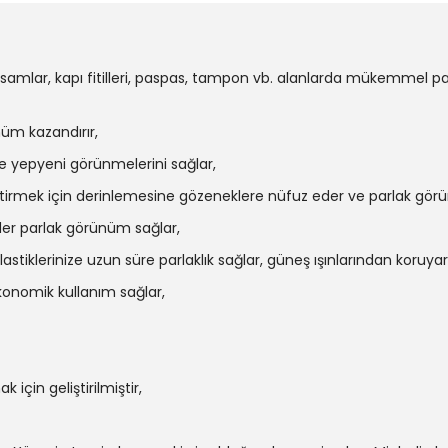
 aksamlar, kapı fitilleri, paspas, tampon vb. alanlarda mükemmel 
nüm kazandırır,
ve yepyeni görünmelerini sağlar,
e getirmek için derinlemesine gözeneklere nüfuz eder ve parlak gör
eder parlak görünüm sağlar,
 lastiklerinize uzun süre parlaklık sağlar, güneş ışınlarından koru
ekonomik kullanım sağlar,
için geliştirilmiştir,