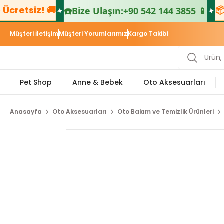
retsiz! 🚚
📦 5
☎️
Bize Ulaşın:
+90 542 144 3855 📱
Müşteri İletişim
Müşteri Yorumlarımız
Kargo Takibi
Pet Shop
Anne & Bebek
Oto Aksesuarları
Anasayfa
Oto Aksesuarları
Oto Bakım ve Temizlik Ürünleri