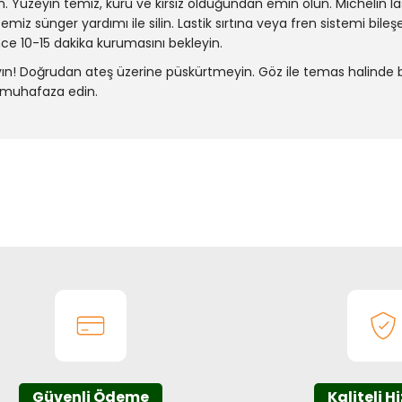
. Yüzeyin temiz, kuru ve kirsiz olduğundan emin olun. Michelin la
emiz sünger yardımı ile silin. Lastik sırtına veya fren sistemi b
ce 10-15 dakika kurumasını bekleyin.
yın! Doğrudan ateş üzerine püskürtmeyin. Göz ile temas halinde bo
 muhafaza edin.
onularda yetersiz gördüğünüz noktaları öneri formunu kullanarak tarafım
Bu ürüne ilk yorumu siz yapın!
Yorum Yaz
Güvenli Ödeme
Kaliteli H