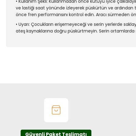
• Kullanım Şekli: Kullanmadan önce kutuyu iyice çalkalayın
ve lastiği saat yönünde izleyerek püskürtün ve ardından t
önce fren performansını kontrol edin. Aracı sürmeden ön
• Uyarı: Çocukların erişemeyeceği ve serin yerlerde sakla
ateş kaynaklarına doğru püskürtmeyin. Serin ortamlarda
Bu ürünün fiyat bilgisi, resim, ürün açıklamalarında ve diğer k
Görüş ve önerileriniz için teşekkür ederiz.
Ürün resmi kalitesiz, bozuk veya görüntülenemiyor.
Ürün açıklamasında eksik bilgiler bulunuyor.
Ürün bilgilerinde hatalar bulunuyor.
Ürün fiyatı diğer sitelerden daha pahalı.
Bu ürüne benzer farklı alternatifler olmalı.
Güvenli Paket Teslimatı