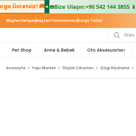
o Ücretsiz! 🚚
☎️
Bize Ulaşın:
+90 542 144 3855 📱
Müşteri İletişim
Müşteri Yorumlarımız
Kargo Takibi
Pet Shop
Anne & Bebek
Oto Aksesuarları
Anasayfa
Yapı Market
Ölçüm Cihazları
Çizgi Hizalama