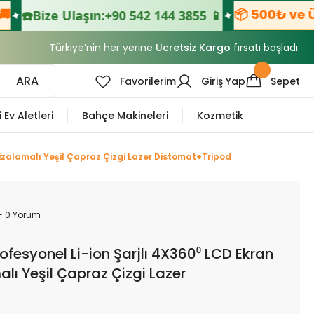
📦 500₺ ve Üze
☎️
Bize Ulaşın:
+90 542 144 3855 📱
Türkiye’nin her yerine
Ücretsiz Kargo
fırsatı başladı.
ARA
Favorilerim
Giriş Yap
Sepet
i Ev Aletleri
Bahçe Makineleri
Kozmetik
izalamalı Yeşil Çapraz Çizgi Lazer Distomat+Tripod
- 0 Yorum
fesyonel Li-ion Şarjlı 4X360⁰ LCD Ekran
lı Yeşil Çapraz Çizgi Lazer