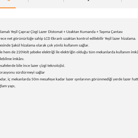
amalı Yeşil Çapraz Çizgi Lazer Distomat + Uzaktan Kumanda + Taşıma Çantası
erece net görünürlüğe sahip LCD Ekranlı uzaktan kontrol edilebilir Yeşil lazer hizalama.
yesinde Şakül hizalama olarak çok yönlü kullanım sağlar.
 ile hem de 220Volt şebeke elektriği ile elektriğin olduğu tüm mekanlarda kullanım imkâ
edebilme imkânı.
elerde bile ince lazer çizgi teknolojisi.
librasyonu sürdürmeyi sağlar
r, iç mekanlarda 50m mesafeye kadar lazer ışınlarının görünmediği yerde lazer hattın
ğlam yapı,