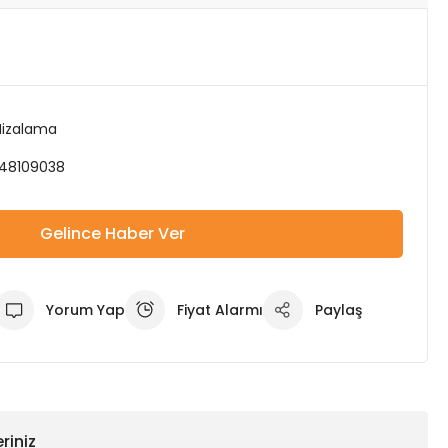
Hizalama
48109038
Gelince Haber Ver
Yorum Yap
Fiyat Alarmı
Paylaş
riniz