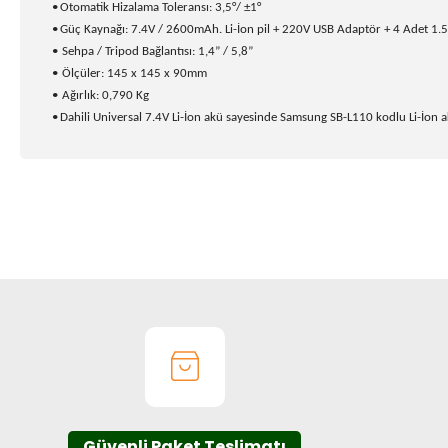
•
Otomatik Hizalama Toleransı: 3,5°/ ±1°
•
Güç Kaynağı: 7.4V / 2600mAh. Li-İon pil + 220V USB Adaptör + 4 Adet 1
•
Sehpa / Tripod Bağlantısı: 1,4” / 5,8”
•
Ölçüler: 145 x 145 x 90mm
•
Ağırlık: 0,790 Kg
•
Dahili Universal 7.4V Li-İon akü sayesinde Samsung SB-L110 kodlu Li-İon a
Bu ürünün fiyat bilgisi, resim, ürün açıklamalarında ve diğer k
Görüş ve önerileriniz için teşekkür ederiz.
Ürün resmi kalitesiz, bozuk veya görüntülenemiyor.
Ürün açıklamasında eksik bilgiler bulunuyor.
Ürün bilgilerinde hatalar bulunuyor.
Ürün fiyatı diğer sitelerden daha pahalı.
Bu ürüne benzer farklı alternatifler olmalı.
Güvenli Paket Teslimatı