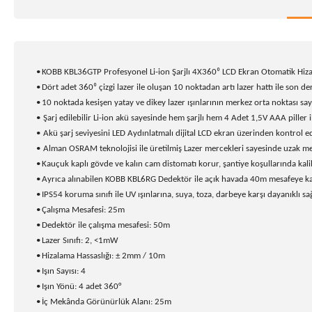
•
KOBB KBL36GTP Profesyonel Li-ion Şarjlı 4X360⁰ LCD Ekran Otomatik Hizal
•
Dört adet 360⁰ çizgi lazer ile oluşan 10 noktadan artı lazer hattı ile son d
•
10 noktada kesişen yatay ve dikey lazer ışınlarının merkez orta noktası sa
•
Şarj edilebilir Li-ion akü sayesinde hem şarjlı hem 4 Adet 1,5V AAA piller
•
Akü şarj seviyesini LED Aydınlatmalı dijital LCD ekran üzerinden kontrol 
•
Alman OSRAM teknolojisi ile üretilmiş Lazer mercekleri sayesinde uzak mesaf
•
Kauçuk kaplı gövde ve kalın cam distomatı korur, şantiye koşullarında ka
•
Ayrıca alınabilen KOBB KBL6RG Dedektör ile açık havada 40m mesafeye kada
•
IPS54 koruma sınıfı ile UV ışınlarına, suya, toza, darbeye karşı dayanıklı sa
•
Çalışma Mesafesi: 25m
•
Dedektör ile çalışma mesafesi: 50m
•
Lazer Sınıfı: 2, <1mW
•
Hizalama Hassaslığı: ± 2mm / 10m
•
Işın Sayısı: 4
•
Işın Yönü: 4 adet 360°
•
İç Mekânda Görünürlük Alanı: 25m