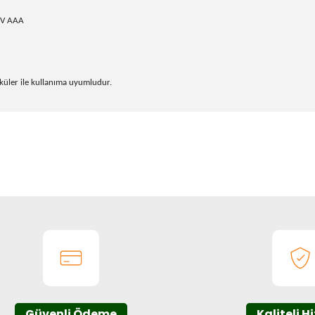
.5V AAA
küler ile kullanıma uyumludur.
onularda yetersiz gördüğünüz noktaları öneri formunu kullanarak tarafım
Bu ürüne ilk yorumu siz yapın!
Yorum Yaz
Güvenli Ödeme
Kaliteli H