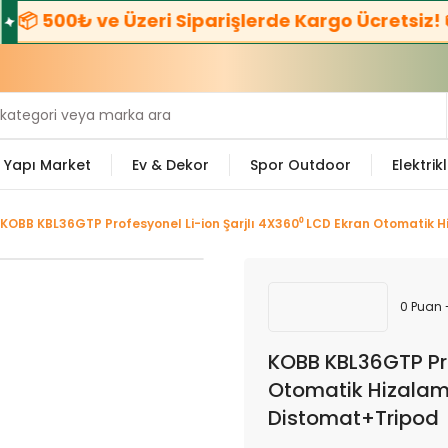
📦 500₺ ve Üzeri Siparişlerde Kargo Ücretsiz! 🚚
Yapı Market
Ev & Dekor
Spor Outdoor
Elektrikl
KOBB KBL36GTP Profesyonel Li-ion Şarjlı 4X360⁰ LCD Ekran Otomatik H
0 Puan 
KOBB KBL36GTP Pro
Otomatik Hizalama
Distomat+Tripod