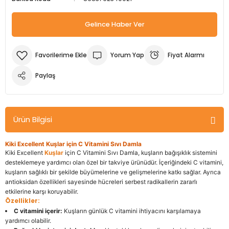
m Ürünleri
Köpek Elbiseleri
Kedi Oyuncakları
İşkenceler ve Mengeneler
Döşeme Çivi Zımba Çakma Makineler
Gelince Haber Ver
i
Köpek Kapıları
Kedi Sağlık Ürünleri
Kargaburun
Elektrikli Tornavidalar
Yorum Yap
Fiyat Alarmı
Köpek Kemikleri
Kedi Şampuanları
Lokma Takımları
Frezeler
Paylaş
Köpek Kuru Mamalar
Kedi Tarak ve Fırçaları
Makaslar
Hava Kompresörleri
Köpek Mama ve Su Kapları
Kedi Taşıma Çantaları
Maket Bıçakları
Hobi Ürünleri
Ürün Bilgisi
Köpek Ödülleri
Kedi Tasmaları
Pense
Karıştırıcılar
Kiki Excellent Kuşlar için C Vitamini Sıvı Damla
Kiki Excellent
Kuşlar
için C Vitamini Sıvı Damla, kuşların bağışıklık sistemini
Köpek Oyuncakları
Kedi Tırmalama Ürünleri
Perçin Tabancaları
Kaynak Makineleri
desteklemeye yardımcı olan özel bir takviye ürünüdür. İçeriğindeki C vitamini,
kuşların sağlıklı bir şekilde büyümelerine ve gelişmelerine katkı sağlar. Ayrıca
antioksidan özellikleri sayesinde hücreleri serbest radikallerin zararlı
Köpek Tasmaları
Kedi Tuvaleti ve Kum Kapları
Testere
Kırıcı Deliciler/Kırıcılar
etkilerine karşı koruyabilir.
Özellikler:
C vitamini içerir:
Kuşların günlük C vitamini ihtiyacını karşılamaya
Köpek Yatakları
Kedi Yatakları
Tornavidalar
Matkaplar
yardımcı olabilir.