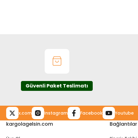
Bu ürünün fiyat bilgisi, resim, ürün açıklamalarında ve diğer k
Görüş ve önerileriniz için teşekkür ederiz.
Ürün resmi kalitesiz, bozuk veya görüntülenemiyor.
Ürün açıklamasında eksik bilgiler bulunuyor.
Ürün bilgilerinde hatalar bulunuyor.
Ürün fiyatı diğer sitelerden daha pahalı.
Bu ürüne benzer farklı alternatifler olmalı.
Güvenli Paket Teslimatı
x.com
Instagram
Facebook
Youtube
kargolagelsin.com
Bağlantılar