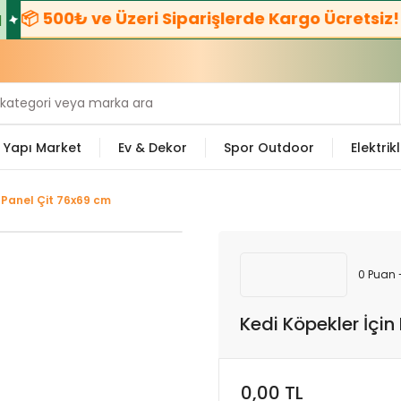
📦 500₺ ve Üzeri Siparişlerde Kargo Ücretsiz! 🚚
Yapı Market
Ev & Dekor
Spor Outdoor
Elektrikl
n Panel Çit 76x69 cm
0 Puan 
Kedi Köpekler İçin
0,00 TL