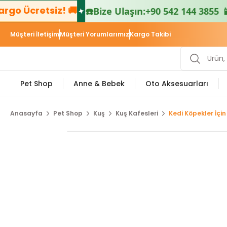
go Ücretsiz! 🚚
☎️
Bize Ulaşın:
+90 542 144 3855 📱
Müşteri İletişim
Müşteri Yorumlarımız
Kargo Takibi
Pet Shop
Anne & Bebek
Oto Aksesuarları
Anasayfa
Pet Shop
Kuş
Kuş Kafesleri
Kedi Köpekler İçi