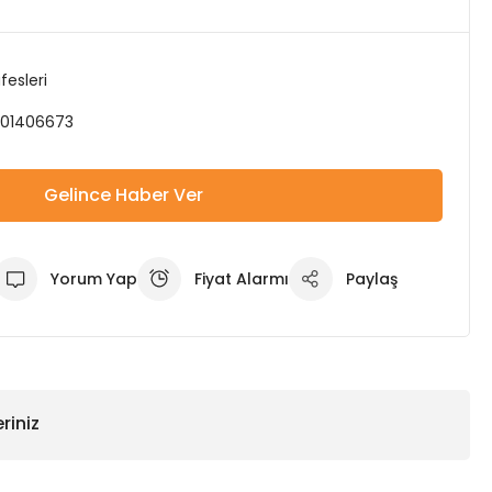
fesleri
01406673
Gelince Haber Ver
Yorum Yap
Fiyat Alarmı
Paylaş
riniz