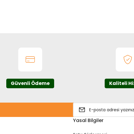
onularda yetersiz gördüğünüz noktaları öneri formunu kullanarak tarafım
Bu ürüne ilk yorumu siz yapın!
Yorum Yaz
Güvenli Ödeme
Kaliteli H
Gönder
Yasal Bilgiler