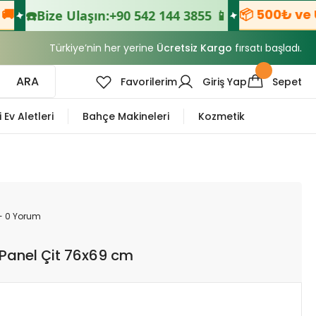
📦 500₺ ve Üze
☎️
Bize Ulaşın:
+90 542 144 3855 📱
Türkiye’nin her yerine
Ücretsiz Kargo
fırsatı başladı.
ARA
Favorilerim
Giriş Yap
Sepet
i Ev Aletleri
Bahçe Makineleri
Kozmetik
- 0 Yorum
 Panel Çit 76x69 cm