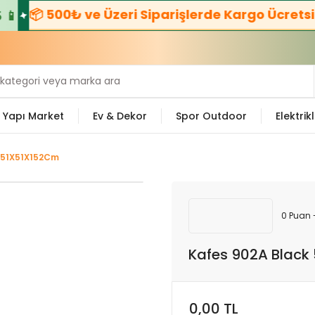
📦 500₺ ve Üzeri Siparişlerde Kargo Ücretsiz! 

Yapı Market
Ev & Dekor
Spor Outdoor
Elektrikl
 51X51X152Cm
0 Puan 
Kafes 902A Black
0,00 TL