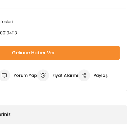
fesleri
00194113
Gelince Haber Ver
Yorum Yap
Fiyat Alarmı
Paylaş
riniz