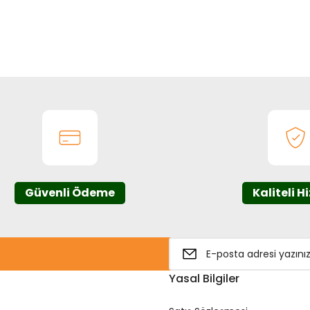
onularda yetersiz gördüğünüz noktaları öneri formunu kullanarak tarafım
Bu ürüne ilk yorumu siz yapın!
Yorum Yaz
Güvenli Ödeme
Kaliteli H
Gönder
Yasal Bilgiler