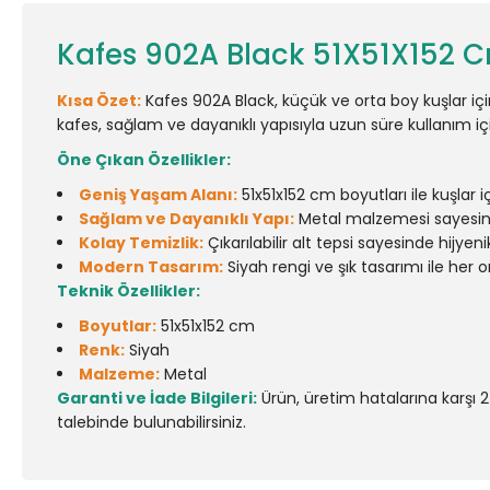
Kafes 902A Black 51X51X152 
Kısa Özet:
Kafes 902A Black, küçük ve orta boy kuşlar içi
kafes, sağlam ve dayanıklı yapısıyla uzun süre kullanım içi
Öne Çıkan Özellikler:
Geniş Yaşam Alanı:
51x51x152 cm boyutları ile kuşlar i
Sağlam ve Dayanıklı Yapı:
Metal malzemesi sayesind
Kolay Temizlik:
Çıkarılabilir alt tepsi sayesinde hijyeni
Modern Tasarım:
Siyah rengi ve şık tasarımı ile her
Teknik Özellikler:
Boyutlar:
51x51x152 cm
Renk:
Siyah
Malzeme:
Metal
Garanti ve İade Bilgileri:
Ürün, üretim hatalarına karşı 2
talebinde bulunabilirsiniz.