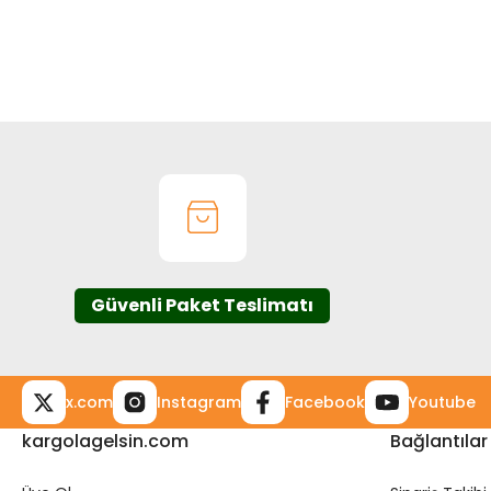
Bu ürünün fiyat bilgisi, resim, ürün açıklamalarında ve diğer k
Görüş ve önerileriniz için teşekkür ederiz.
Ürün resmi kalitesiz, bozuk veya görüntülenemiyor.
Ürün açıklamasında eksik bilgiler bulunuyor.
Ürün bilgilerinde hatalar bulunuyor.
Ürün fiyatı diğer sitelerden daha pahalı.
Bu ürüne benzer farklı alternatifler olmalı.
Güvenli Paket Teslimatı
x.com
Instagram
Facebook
Youtube
kargolagelsin.com
Bağlantılar