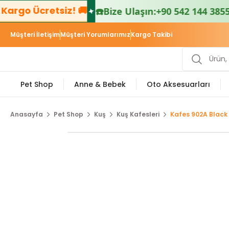
argo Ücretsiz! 🚚
☎️
Bize Ulaşın:
+90 542 144 3855 
Müşteri İletişim
Müşteri Yorumlarımız
Kargo Takibi
Pet Shop
Anne & Bebek
Oto Aksesuarları
Anasayfa
Pet Shop
Kuş
Kuş Kafesleri
Kafes 902A Black