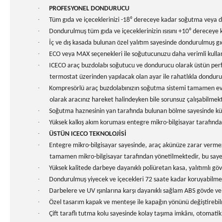
·
PROFESYONEL DONDURUCU
·
Tüm gıda ve içeceklerinizi -18⁰ dereceye kadar soğutma veya 
·
Dondurulmuş tüm gıda ve içeceklerinizin ısısını +10⁰ dereceye
·
İç ve dış kasada bulunan özel yalıtım sayesinde dondurulmuş gı
·
ECO veya MAX seçenekleri ile soğutucunuzu daha verimli kullanab
·
ICECO araç buzdolabı soğutucu ve dondurucu olarak üstün perfor
termostat üzerinden yapılacak olan ayar ile rahatlıkla dondurucu
·
Kompresörlü araç buzdolabınızın soğutma sistemi tamamen evini
olarak aracınız hareket halindeyken bile sorunsuz çalışabilmekt
·
Soğutma haznesinin yan tarafında bulunan bölme sayesinde küçük
·
Yüksek kalkış akım koruması entegre mikro-bilgisayar tarafından
·
ÜSTÜN ICECO TEKNOLOJİSİ
·
Entegre mikro-bilgisayar sayesinde, araç akünüze zarar vermez
tamamen mikro-bilgisayar tarafından yönetilmektedir, bu sayede
·
Yüksek kalitede darbeye dayanıklı poliüretan kasa, yalıtımlı 
·
Dondurulmuş yiyecek ve içecekleri 72 saate kadar koruyabilmesi 
·
Darbelere ve UV ışınlarına karşı dayanıklı sağlam ABS gövde ve
·
Özel tasarım kapak ve menteşe ile kapağın yönünü değiştirebilm
·
Çift taraflı tutma kolu sayesinde kolay taşıma imkânı, otomati