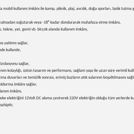
mobil kullanım imkânı ile kamp, piknik, plaj, avcılık
, doğa sporları, balık tutma
i bozulmadan soğutarak veya -18⁰ kadar dondurarak muhafaza etme imkânı,
, tekne, yat, gemi vb. birçok alanda kullanım imkânı,
 yalıtımı sağlar,
e kullanılır,
 izolasyonu sağlar,
llanım kolaylığı, üstün tasarım ve performans, sağlam yapı ile uzun süre verimli kul
 duvarları ve temizlik sonrası, erimiş buzların atık sularının boşaltılmasını sağl
doldurma imkânı sağlar,
llanım imkânı,
lektriğini 12Volt DC akıma çevirerek 220V elektriğin olduğu tüm yerlerde kull
sahiptir,