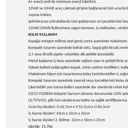
·
A+ enerji sınıfı ile minimum enerji tüketimi,
·
12Volt ve 24Volt araç çakmak girişine bağlanarak tüm araçlarda 
taşıma imkânı,
·
Şehirlerarası yolculuklarda tüm gıdalarınızı ve içecekleriniz
·
12Volt/24Volt/kullanımına uygun kamyon, iş makinaları, otobüs
·
KOLAY KULLANIM
·
Kapağa entegre edilmiş özel geniş conta sayesinde maksimum ısı
·
Kompakt tasarım sayesinde koltuk üstü, bagaj gibi birçok zemind
·
2,5 veya litrelik şişeler rahatlıkla dik şekilde konulabilir,
·
Metal kaplama iç kasa sayesinde sağlam yapı ve geliştirilmiş ısı
·
Yüksek kaliteli polipropilen kapak, üstün yalıtım özellikleri, ku
·
Maksimum hijyen için tasarlanmış kolay temizlenebilen iç soğutma
·
Kompakt tasarımı sayesinde yiyecek veya içeceklerinizi kolay 
·
Çıkarılabilir yan tutma kolları sayesinde dar alanlarda rahat ku
·
ICECO YCD80W Adaptör haricen almanız durumunda 220V şebeke e
·
CE/TÜV/GS, gibi tüm uluslararası kalite ve sağlık sertifikalarına 
·
Ürün Dış ölçüleri: G:42,5cm x Y:53,5cm x U:64,5cm
·
İç hazne ölçüleri: 43cm x 32cm x 32cm
·
İç hazne ölçüleri 2. Bölme: 32cm x 16cm x 25cm
·
Ağırlığı: 19,7Kg