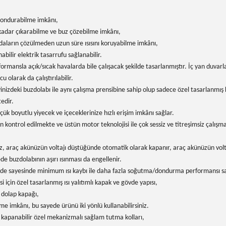
dondurabilme imkânı,
 kadar çıkarabilme ve buz çözebilme imkânı,
daların çözülmeden uzun süre ısısını koruyabilme imkânı,
ilir elektrik tasarrufu sağlanabilir.
mansla açık/sıcak havalarda bile çalışacak şekilde tasarlanmıştır. İç yan duvarla
 olarak da çalıştırılabilir.
zdeki buzdolabı ile aynı çalışma prensibine sahip olup sadece özel tasarlanmış k
edir.
 boyutlu yiyecek ve içeceklerinize hızlı erişim imkânı sağlar.
 kontrol edilmekte ve üstün motor teknolojisi ile çok sessiz ve titreşimsiz çalışm
, araç akünüzün voltajı düştüğünde otomatik olarak kapanır, araç akünüzün volt
 buzdolabının aşırı ısınması da engellenir.
gövde sayesinde minimum ısı kaybı ile daha fazla soğutma/dondurma performansı sa
için özel tasarlanmış ısı yalıtımlı kapak ve gövde yapısı,
 dolap kapağı,
e imkânı, bu sayede ürünü iki yönlü kullanabilirsiniz.
k kapanabilir özel mekanizmalı sağlam tutma kolları,