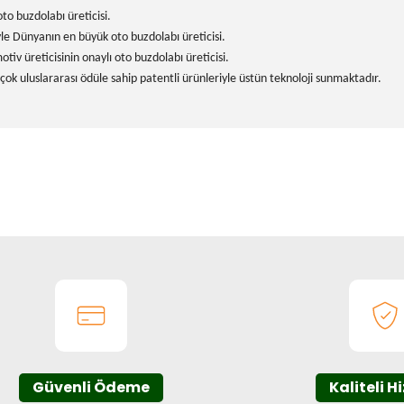
to buzdolabı üreticisi.
yle Dünyanın en büyük oto buzdolabı üreticisi.
tiv üreticisinin onaylı oto buzdolabı üreticisi.
 uluslararası ödüle sahip patentli ürünleriyle üstün teknoloji sunmaktadır.
onularda yetersiz gördüğünüz noktaları öneri formunu kullanarak tarafım
Bu ürüne ilk yorumu siz yapın!
Yorum Yaz
Güvenli Ödeme
Kaliteli H