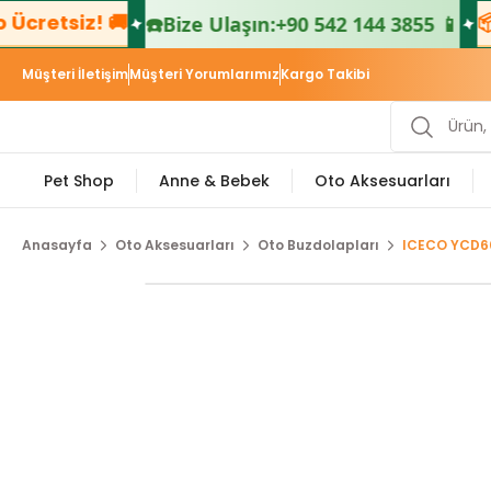
siz! 🚚
📦 500₺
☎️
Bize Ulaşın:
+90 542 144 3855 📱
Müşteri İletişim
Müşteri Yorumlarımız
Kargo Takibi
Pet Shop
Anne & Bebek
Oto Aksesuarları
Anasayfa
Oto Aksesuarları
Oto Buzdolapları
ICECO YCD60