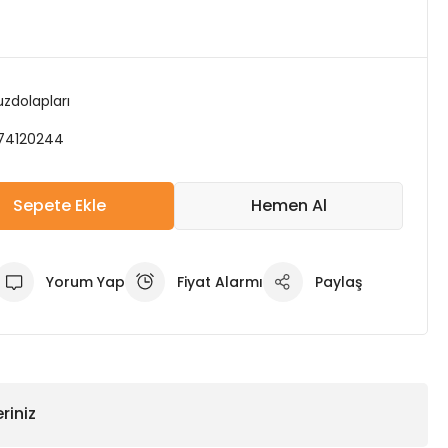
zdolapları
74120244
Sepete Ekle
Hemen Al
Yorum Yap
Fiyat Alarmı
Paylaş
riniz