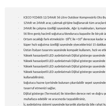
·
ICECO YCD60S 12/24Volt 56 Litre Outdoor Kompresörlü Oto Bu
·
12Volt ve 24Volt araç çakmak girişine bağlanarak tüm araçlard
·
24Volt ile çalışma özelliği sayesinde, Ağır iş makinaları, kamy
·
56 litre geniş hacimli soğutucu/dondurucu kapasite ile birçok ür
·
Ortam sıcaklığı fark etmeksizin -18⁰C ile +10⁰ dereceye kadar
·
Süper hızlı soğutma özelliği sayesinde yiyeceklerinizi 15 dakik
·
Üstün İtalyan tasarımı sayesinde kompakt kullanım, hızlı ve etk
·
Yüksek hassasiyetli LED aydınlatmalı Dijital gösterge sayesinde i
·
Yüksek hassasiyetli LED aydınlatmalı Dijital gösterge sayesinde a
·
Yüksek hassasiyetli LED aydınlatmalı Dijital gösterge sayesinde ⁰C
·
Yüksek hassasiyetli LED aydınlatmalı Dijital gösterge sayesin
kullanabilirsiniz.
·
Soğutucu hazne içerisinde bulunan çıkarılabilir sepet sayesind
tasarruf etmenizi sağlar,
·
Dijital gösterge (Termostat) ile istenilen derece net ve doğru şe
muhafaza edebilir ve aracınızda taşıyabilirsiniz,
·
İç aydınlatma sistemi sayesinde karanlık alanlarda bile rahat ku