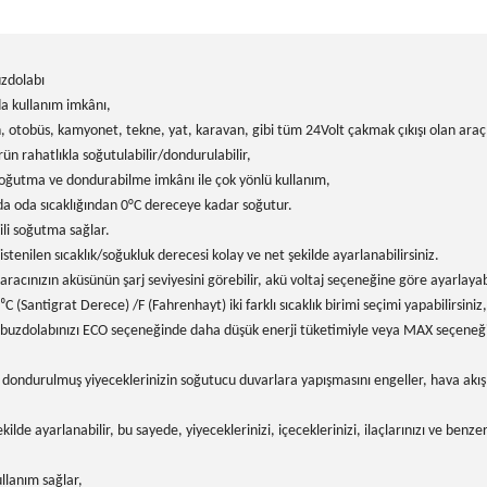
zdolabı
a kullanım imkânı,
on, otobüs, kamyonet, tekne, yat, karavan, gibi tüm 24Volt çakmak çıkışı olan ara
ün rahatlıkla soğutulabilir/dondurulabilir,
 soğutma ve dondurabilme imkânı ile çok yönlü kullanım,
ada oda sıcaklığından
0°C dereceye kadar soğutur.
ili soğutma sağlar.
stenilen sıcaklık/soğukluk derecesi kolay ve net şekilde ayarlanabilirsiniz.
racınızın aküsünün şarj seviyesini görebilir, akü voltaj seçeneğine göre ayarlayabi
 (Santigrat Derece) /F (Fahrenhayt) iki farklı sıcaklık birimi seçimi yapabilirsiniz,
de buzdolabınızı ECO seçeneğinde daha düşük enerji tüketimiyle veya MAX seçeneği
e dondurulmuş yiyeceklerinizin soğutucu duvarlara yapışmasını engeller, hava akı
kilde ayarlanabilir, bu sayede, yiyeceklerinizi, içeceklerinizi, ilaçlarınızı ve ben
llanım sağlar,