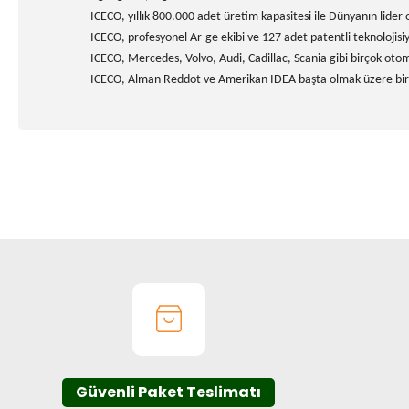
·
ICECO, yıllık 800.000 adet üretim kapasitesi ile Dünyanın lider o
·
ICECO, profesyonel Ar-ge ekibi ve 127 adet patentli teknolojisi
·
ICECO, Mercedes, Volvo, Audi, Cadillac, Scania gibi birçok otomo
·
ICECO, Alman Reddot ve Amerikan IDEA başta olmak üzere birçok
Bu ürünün fiyat bilgisi, resim, ürün açıklamalarında ve diğer k
Görüş ve önerileriniz için teşekkür ederiz.
Ürün resmi kalitesiz, bozuk veya görüntülenemiyor.
Ürün açıklamasında eksik bilgiler bulunuyor.
Ürün bilgilerinde hatalar bulunuyor.
Ürün fiyatı diğer sitelerden daha pahalı.
Bu ürüne benzer farklı alternatifler olmalı.
Güvenli Paket Teslimatı