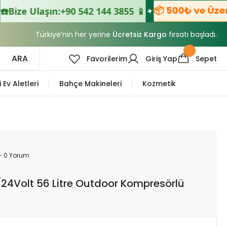
📦 500₺ ve Üzeri Sipa
 Ulaşın:
+90 542 144 3855 📱
Türkiye’nin her yerine
Ücretsiz Kargo
fırsatı başladı.
ARA
Favorilerim
Giriş Yap
Sepet
i Ev Aletleri
Bahçe Makineleri
Kozmetik
- 0 Yorum
24Volt 56 Litre Outdoor Kompresörlü