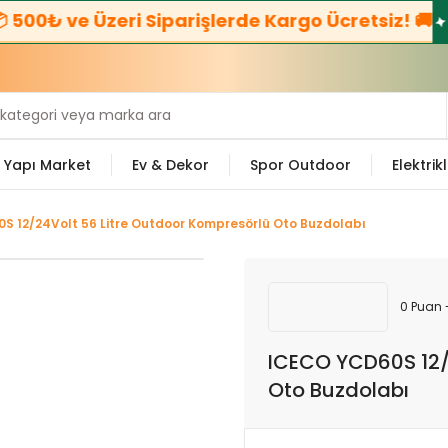
 ve Üzeri Siparişlerde Kargo Ücretsiz! 🚚
☎️
Bize
Yapı Market
Ev & Dekor
Spor Outdoor
Elektrikl
S 12/24Volt 56 Litre Outdoor Kompresörlü Oto Buzdolabı
0 Puan 
ICECO YCD60S 12/
Oto Buzdolabı