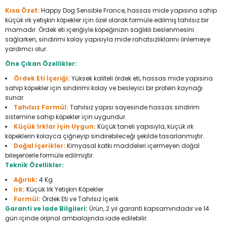
Seyahat Ürünleri
Konserve Yaş Mamalar
Yan Keski
Planyalar
Kısa Özet:
Happy Dog Sensible France, hassas mide yapısına sahip
küçük ırk yetişkin köpekler için özel olarak formüle edilmiş tahılsız bir
mamadır. Ördek eti içeriğiyle köpeğinizin sağlıklı beslenmesini
Taraklar ve Fırçalar
Zımba Tabancaları
Polisaj Makinesi
sağlarken, sindirimi kolay yapısıyla mide rahatsızlıklarını önlemeye
yardımcı olur.
Raspalar
Öne Çıkan Özellikler:
Ördek Eti İçeriği:
Yüksek kaliteli ördek eti, hassas mide yapısına
Seramik Kesme Makineleri
sahip köpekler için sindirimi kolay ve besleyici bir protein kaynağı
sunar.
Tahılsız Formül:
Tahılsız yapısı sayesinde hassas sindirim
Sıcak Hava Tabancaları
sistemine sahip köpekler için uygundur.
Küçük Irklar İçin Uygun:
Küçük taneli yapısıyla, küçük ırk
Silikon ve Mum Tabancaları
köpeklerin kolayca çiğneyip sindirebileceği şekilde tasarlanmıştır.
Doğal İçerikler:
Kimyasal katkı maddeleri içermeyen doğal
bileşenlerle formüle edilmiştir.
Somun Sıkma Makineleri
Teknik Özellikler:
Ağırlık:
4 Kg
Taşlamalar
Irk:
Küçük Irk Yetişkin Köpekler
Formül:
Ördek Eti ve Tahılsız İçerik
Tilki Kuyruğu
Garanti ve İade Bilgileri:
Ürün, 2 yıl garanti kapsamındadır ve 14
gün içinde orijinal ambalajında iade edilebilir.