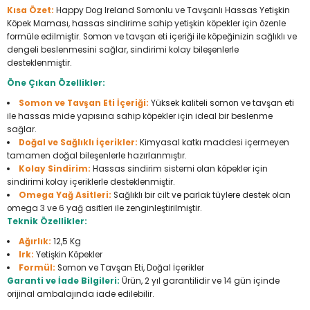
Kısa Özet:
Happy Dog Ireland Somonlu ve Tavşanlı Hassas Yetişkin
Seyahat Ürünleri
Konserve Yaş Mamalar
Yan Keski
Planyalar
Köpek Maması, hassas sindirime sahip yetişkin köpekler için özenle
formüle edilmiştir. Somon ve tavşan eti içeriği ile köpeğinizin sağlıklı ve
Taraklar ve Fırçalar
Zımba Tabancaları
Polisaj Makinesi
dengeli beslenmesini sağlar, sindirimi kolay bileşenlerle
desteklenmiştir.
Raspalar
Öne Çıkan Özellikler:
Somon ve Tavşan Eti İçeriği:
Yüksek kaliteli somon ve tavşan eti
Seramik Kesme Makineleri
ile hassas mide yapısına sahip köpekler için ideal bir beslenme
sağlar.
Doğal ve Sağlıklı İçerikler:
Kimyasal katkı maddesi içermeyen
Sıcak Hava Tabancaları
tamamen doğal bileşenlerle hazırlanmıştır.
Kolay Sindirim:
Hassas sindirim sistemi olan köpekler için
Silikon ve Mum Tabancaları
sindirimi kolay içeriklerle desteklenmiştir.
Omega Yağ Asitleri:
Sağlıklı bir cilt ve parlak tüylere destek olan
omega 3 ve 6 yağ asitleri ile zenginleştirilmiştir.
Somun Sıkma Makineleri
Teknik Özellikler:
Ağırlık:
12,5 Kg
Taşlamalar
Irk:
Yetişkin Köpekler
Formül:
Somon ve Tavşan Eti, Doğal İçerikler
Garanti ve İade Bilgileri:
Ürün, 2 yıl garantilidir ve 14 gün içinde
Tilki Kuyruğu
orijinal ambalajında iade edilebilir.