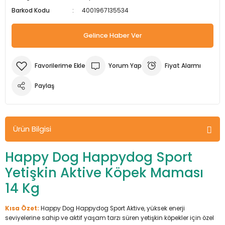
Barkod Kodu
4001967135534
m Ürünleri
Köpek Elbiseleri
Kedi Oyuncakları
İşkenceler ve Mengeneler
Döşeme Çivi Zımba Çakma Makineler
Gelince Haber Ver
i
Köpek Kapıları
Kedi Sağlık Ürünleri
Kargaburun
Elektrikli Tornavidalar
Köpek Kemikleri
Kedi Şampuanları
Lokma Takımları
Frezeler
Yorum Yap
Fiyat Alarmı
Köpek Kuru Mamalar
Kedi Tarak ve Fırçaları
Makaslar
Hava Kompresörleri
Paylaş
Köpek Mama ve Su Kapları
Kedi Taşıma Çantaları
Maket Bıçakları
Hobi Ürünleri
Ürün Bilgisi
Köpek Ödülleri
Kedi Tasmaları
Pense
Karıştırıcılar
Happy Dog Happydog Sport
Köpek Oyuncakları
Kedi Tırmalama Ürünleri
Perçin Tabancaları
Kaynak Makineleri
Yetişkin Aktive Köpek Maması
14 Kg
Köpek Tasmaları
Kedi Tuvaleti ve Kum Kapları
Testere
Kırıcı Deliciler/Kırıcılar
Kısa Özet:
Happy Dog Happydog Sport Aktive, yüksek enerji
Köpek Yatakları
Kedi Yatakları
Tornavidalar
Matkaplar
seviyelerine sahip ve aktif yaşam tarzı süren yetişkin köpekler için özel