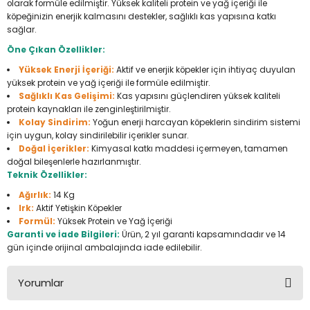
olarak formüle edilmiştir. Yüksek kaliteli protein ve yağ içeriği ile
Seyahat Ürünleri
Konserve Yaş Mamalar
Yan Keski
Planyalar
köpeğinizin enerjik kalmasını destekler, sağlıklı kas yapısına katkı
sağlar.
Taraklar ve Fırçalar
Zımba Tabancaları
Polisaj Makinesi
Öne Çıkan Özellikler:
Yüksek Enerji İçeriği:
Aktif ve enerjik köpekler için ihtiyaç duyulan
Raspalar
yüksek protein ve yağ içeriği ile formüle edilmiştir.
Sağlıklı Kas Gelişimi:
Kas yapısını güçlendiren yüksek kaliteli
protein kaynakları ile zenginleştirilmiştir.
Seramik Kesme Makineleri
Kolay Sindirim:
Yoğun enerji harcayan köpeklerin sindirim sistemi
için uygun, kolay sindirilebilir içerikler sunar.
Sıcak Hava Tabancaları
Doğal İçerikler:
Kimyasal katkı maddesi içermeyen, tamamen
doğal bileşenlerle hazırlanmıştır.
Teknik Özellikler:
Silikon ve Mum Tabancaları
Ağırlık:
14 Kg
Irk:
Aktif Yetişkin Köpekler
Somun Sıkma Makineleri
Formül:
Yüksek Protein ve Yağ İçeriği
Garanti ve İade Bilgileri:
Ürün, 2 yıl garanti kapsamındadır ve 14
gün içinde orijinal ambalajında iade edilebilir.
Taşlamalar
Yorumlar
Tilki Kuyruğu